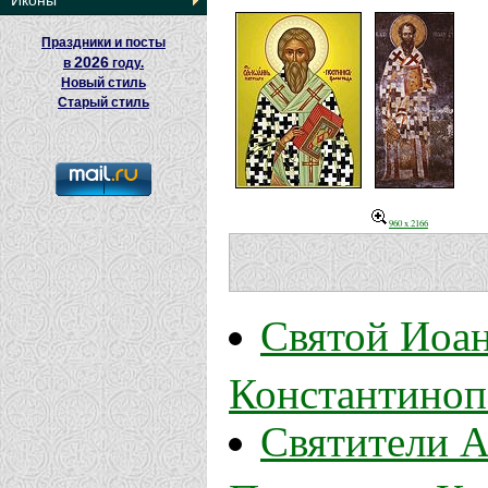
Иконы
Праздники и посты
2026
в
году.
Новый стиль
Старый стиль
960 x 2166
Святой Иоан
Константиноп
Святители А