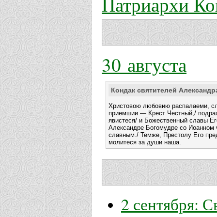
Патриархи Ко
30 августа
Кондак святителей Александра
Христовою любовию распалаеми, сл
приемшии — Крест Честный,/ подра
явистеся/ и Божественный славы Ег
Александре Богомудре со Иоанном
славным./ Темже, Престолу Его пре
молитеся за души наша.
2 сентября: 