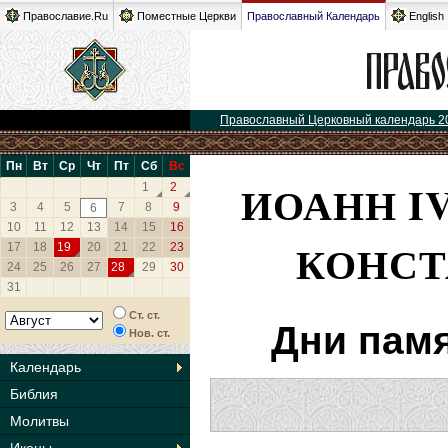
Православие.Ru
Поместные Церкви
Православный Календарь
English
Православный Церковный календарь 2
Пн
Вт
Ср
Чт
Пт
Сб
Вс
ИОАНН I
1
2
3
4
5
7
8
9
6
10
11
12
13
14
15
16
КОНС
17
18
19
20
21
22
23
24
25
26
27
28
29
30
31
Ст. ст.
Дни памя
Нов. ст.
Календарь
Библия
Молитвы