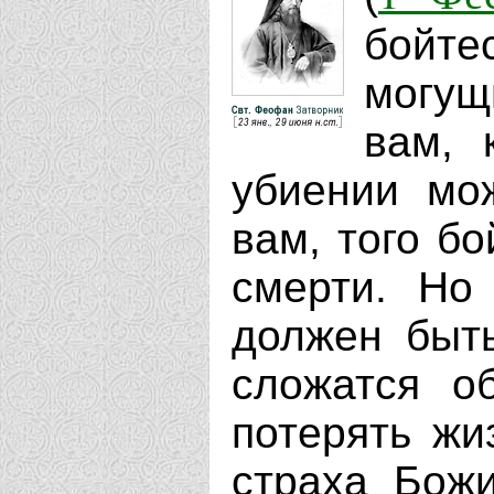
бойт
могущ
вам, 
убиении мож
вам, того б
смерти. Но
должен быть
сложатся о
потерять жи
страха Бож