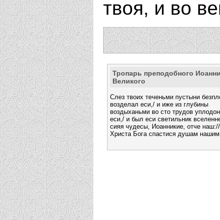
твоя, и во в
Тропарь преподобного Иоанн
Великого
Слез твоих теченьми пустыни безп
возделал еси,/ и иже из глубины
воздыханьми во сто трудов уплодо
еси,/ и был еси светильник вселенне
сияя чудесы, Иоанникие, отче наш:/
Христа Бога спастися душам нашим