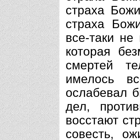
страха Божи
страха Божи
все-таки не
которая бе
смертей т
имелось в
ослабевал б
дел, проти
восстают стр
совесть, о