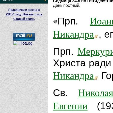
Иконы
Седмица 24-я по Пятидесятн
День постный.
Праздники и посты в
2017
году. Новый стиль
Иоан
Прп.
Старый стиль
Никандра
, е
Меркур
Прп.
Христа ради
Никандра
Го
Никола
Св.
Евгении
(19