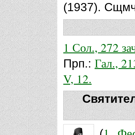
(1937). Сщм
1 Сол., 272 зач
Гал., 213
Прп.:
V, 12.
Святите
1 Фес
(