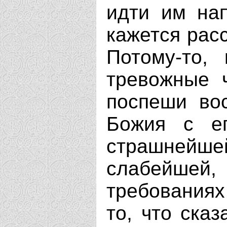
идти им нап
кажется рас
Потому-то,
тревожные ч
поспеши во
Божия с ег
страшнейше
слабейшей
требованиях 
то, что ска