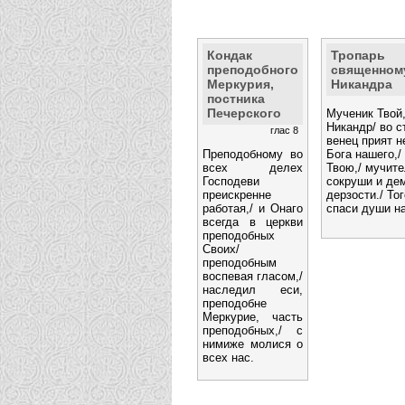
Кондак
Тропарь
преподобного
священном
Меркурия,
Никандра
постника
Печерского
Мученик Твой,
Никандр/ во 
глас 8
венец прият н
Преподобному во
Бога нашего,/
всех делех
Твою,/ мучите
Господеви
сокруши и де
преискренне
дерзости./ То
работая,/ и Онаго
спаси души н
всегда в церкви
преподобных
Своих/
преподобным
воспевая гласом,/
наследил еси,
преподобне
Меркурие, часть
преподобных,/ с
нимиже молися о
всех нас.