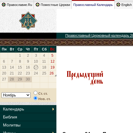
Православие.Ru
Поместные Церкви
Православный Календарь
English
Православный Церковный календарь 2
Пн
Вт
Ср
Чт
Пт
Сб
Вс
1
2
3
4
5
6
7
8
9
10
11
12
13
14
15
16
17
18
19
20
21
22
23
24
25
26
27
28
29
30
Ст. ст.
Нов. ст.
Календарь
Библия
Молитвы