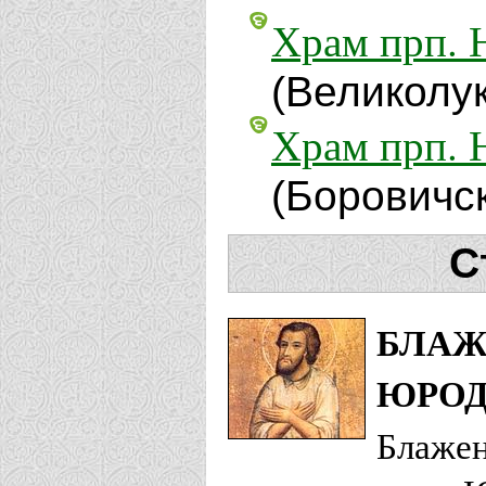
Храм прп. 
(Великолу
Храм прп. 
(Боровичс
С
БЛАЖ
ЮРОД
Блаже