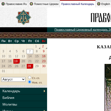
Православие.Ru
Поместные Церкви
Православный Календарь
English
Православный Церковный календарь 2
Пн
Вт
Ср
Чт
Пт
Сб
Вс
КАЗА
1
2
3
4
5
6
8
9
7
10
11
12
13
14
15
16
17
18
19
20
21
22
23
24
25
26
27
28
29
30
31
Ст. ст.
Нов. ст.
Календарь
Библия
Молитвы