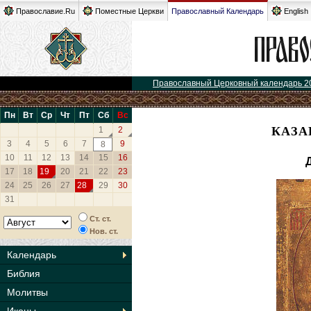
Православие.Ru
Поместные Церкви
Православный Календарь
English
Православный Церковный календарь 2
Пн
Вт
Ср
Чт
Пт
Сб
Вс
КАЗА
1
2
3
4
5
6
7
9
8
10
11
12
13
14
15
16
17
18
19
20
21
22
23
24
25
26
27
28
29
30
31
Ст. ст.
Нов. ст.
Календарь
Библия
Молитвы