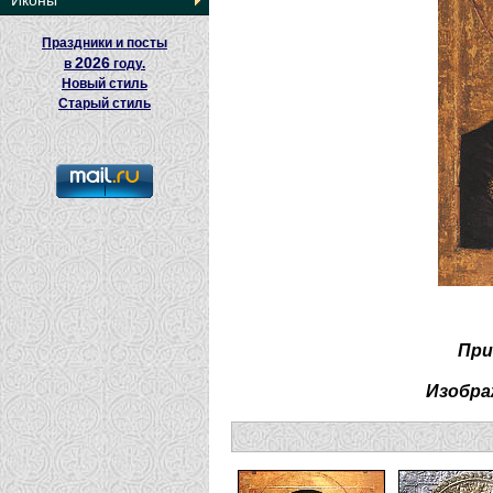
Иконы
Праздники и посты
2026
в
году.
Новый стиль
Старый стиль
При
Изобра