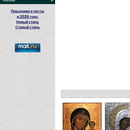
Иконы
Праздники и посты
2026
в
году.
Новый стиль
Старый стиль