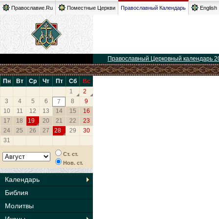
Православие.Ru
Поместные Церкви
Православный Календарь
English
Православный Церковный календарь 2
Пн
Вт
Ср
Чт
Пт
Сб
Вс
1
2
3
4
5
6
8
9
7
10
11
12
13
14
15
16
17
18
19
20
21
22
23
24
25
26
27
28
29
30
31
Ст. ст.
Нов. ст.
Календарь
Библия
Молитвы