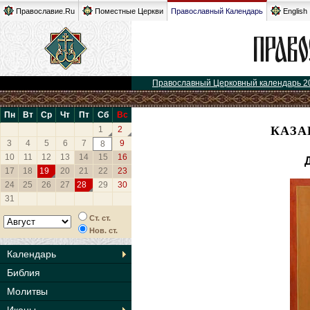
Православие.Ru
Поместные Церкви
Православный Календарь
English
Православный Церковный календарь 2
Пн
Вт
Ср
Чт
Пт
Сб
Вс
КАЗА
1
2
3
4
5
6
7
9
8
10
11
12
13
14
15
16
17
18
19
20
21
22
23
24
25
26
27
28
29
30
31
Ст. ст.
Нов. ст.
Календарь
Библия
Молитвы