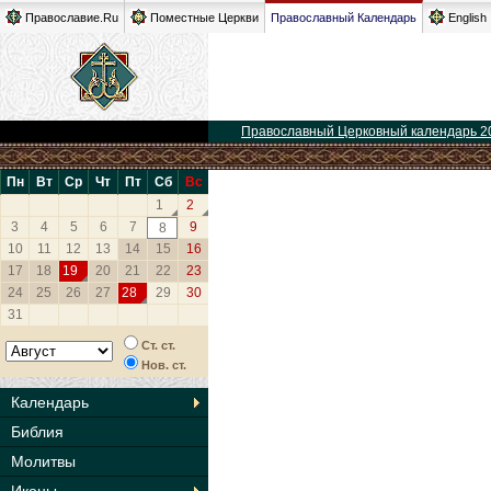
Православие.Ru
Поместные Церкви
Православный Календарь
English
Православный Церковный календарь 2
Пн
Вт
Ср
Чт
Пт
Сб
Вс
1
2
3
4
5
6
7
9
8
10
11
12
13
14
15
16
17
18
19
20
21
22
23
24
25
26
27
28
29
30
31
Ст. ст.
Нов. ст.
Календарь
Библия
Молитвы