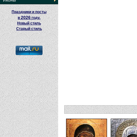
Иконы
Праздники и посты
2026
в
году.
Новый стиль
Старый стиль