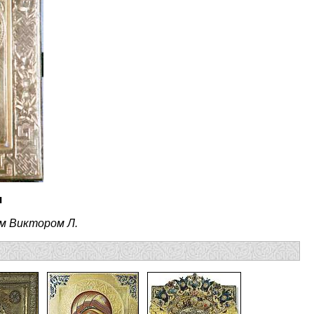
я
м Виктором Л.