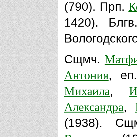
К
(790). Прп.
1420). Блг
Вологодского
Матф
Сщмч.
Антония
, еп
Михаила
И
,
Александра
,
(1938). С