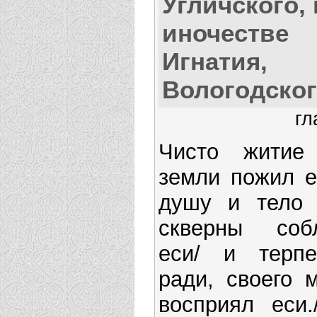
Угличского, 
иночестве
Игнатия,
Вологодско
гл
Чисто житие
земли пожил е
душу и тело 
скверны соб
еси/ и терпе
ради, своего 
восприял еси.