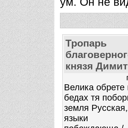
ум. Он не ви
Тропарь
благоверног
князя Дими
Велика обрете 
бедах тя побор
земля Русская,
языки