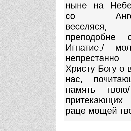
ныне на Небе
со Анге
веселяся,
преподобне о
Игнатие,/ мол
непрестанно
Христу Богу о 
нас, почитаю
память твою
притекающи
раце мощей тв