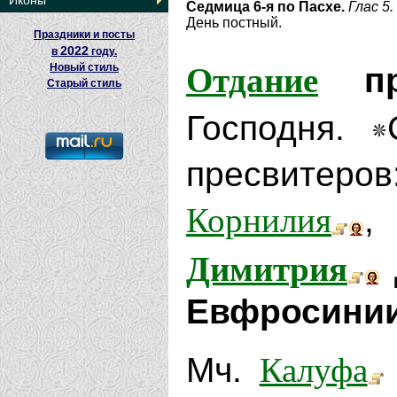
Иконы
Седмица 6-я по Пасхе.
Глас 5.
День постный.
Праздники и посты
2022
в
году.
Отдание
Новый стиль
пра
Старый стиль
Господня.
пресвитеро
Корнилия
,
Димитрия
Евфросинии
Калуфа
Мч.