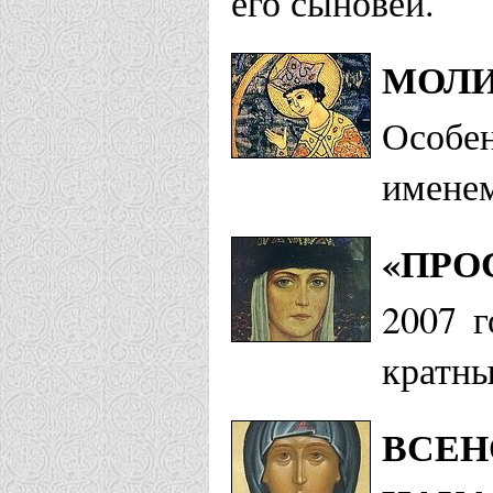
его сыновей.
МОЛИ
Особе
именем
«ПРО
2007 г
кратные
ВСЕН