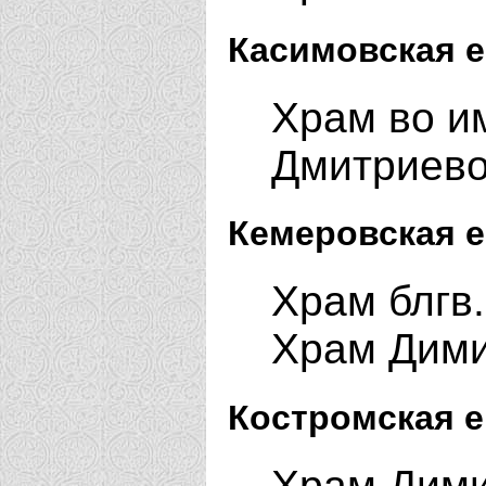
Касимовская е
Храм во им
Дмитриев
Кемеровская е
Храм блгв.
Храм Дими
Костромская е
Храм Дими