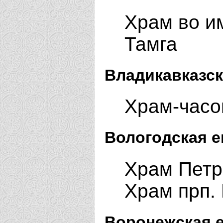
Храм во им
Тамга
Владикавказск
Храм-часо
Вологодская е
Храм Петра
Храм прп.
Воронежская е