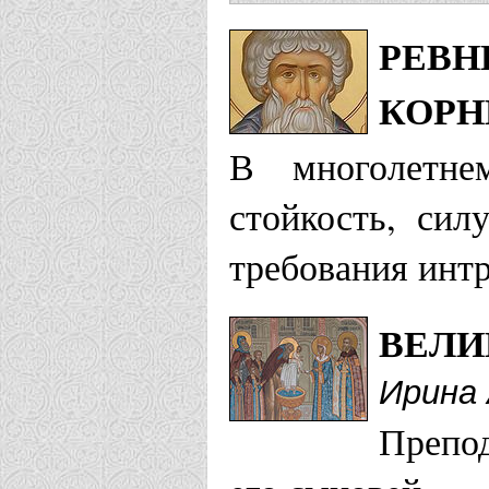
РЕВН
КОРН
В многолетне
стойкость, сил
требования интр
ВЕЛИ
Ирина 
Препод