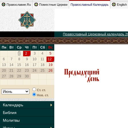
Православие.Ru
Поместные Церкви
Православный Календарь
English
Православный Церковный календарь 2
Пн
Вт
Ср
Чт
Пт
Сб
Вс
1
2
3
4
5
6
7
8
9
10
11
12
13
14
15
16
17
18
19
20
21
22
23
24
25
26
27
28
29
30
Ст. ст.
Нов. ст.
Календарь
Библия
Молитвы