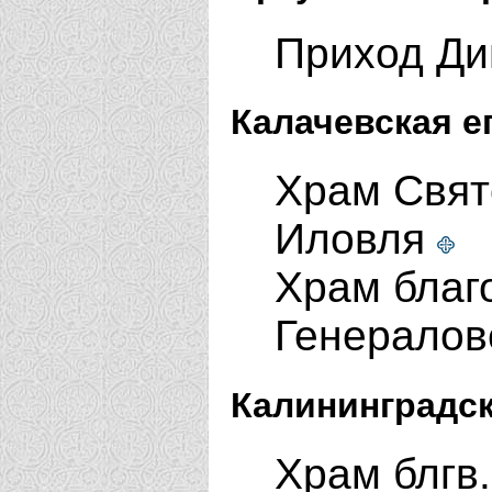
Приход Дим
Калачевская е
Храм Свят
Иловля
Храм благо
Генералов
Калининградск
Храм блгв.