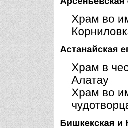
Арсеньевская 
Храм во им
Корнилов
Астанайская е
Храм в че
Алатау
Храм во и
чудотворц
Бишкекская и 