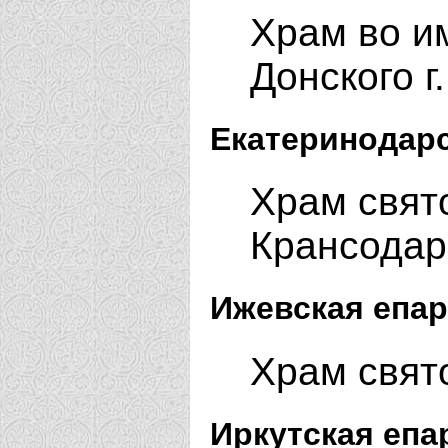
Храм во им
Донского г
Екатеринодарс
Храм свято
Крансода
Ижевская епар
Храм свят
Иркутская епа