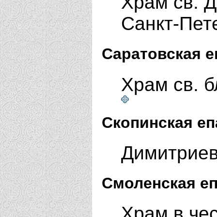
Храм св. 
Санкт-Пет
Саратовская е
Храм св. б
Скопинская еп
Димитриев
Смоленская еп
Храм в чес