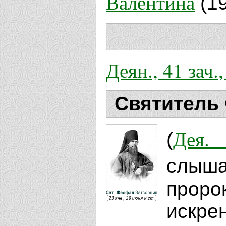
Валентина
(19
Деян., 41 зач.
Святитель
Дея. 
(
слыша
проро
искре