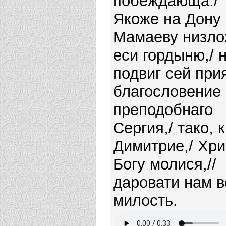
побеждающа./
Якоже на Дону
Мамаеву низл
еси гордыню,/ 
подвиг сей при
благословение
преподобнаго
Сергия,/ тако, 
Димитрие,/ Хри
Богу молися,//
даровати нам 
милость.