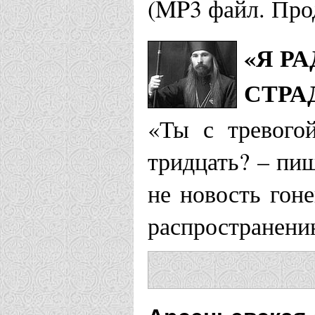
(MP3 файл. Про
«Я Р
СТРА
«Ты с тревого
тридцать? – пи
не новость гон
распространени