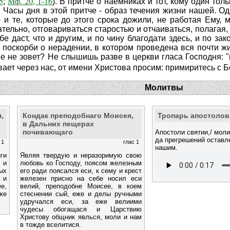
5
Мф. 20, 1-16
;
). В притче о наемниках и тот, кому один то
Часы дня в этой притче - образ течения жизни нашей. Од
о и те, которые до этого срока дожили, не работая Ему, 
ательно, отговариваться старостью и отчаиваться, полагая,
ебе даст, что и другим, и по чину благодати здесь, и по з
поскорби о нерадении, в котором проведена вся почти жи
ве не зовет? Не слышишь разве в церкви гласа Господня: "
ает через нас, от имени Христова просим: примиритесь с Б
Молитвы
,
Кондак преподобнаго Моисея,
Тропарь апостолов
в Дальних пещерах
почивающаго
Апостоли святии,/ моли
да прегрешений оставл
 1
глас 1
нашим.
ги
Являя твердую и неразоримую свою
 и
любовь ко Господу, поясом железным
ых
его ради поясался еси, к сему и крест
 и
железен присно на себе носил еси
е,
велий, преподобне Моисее, в коем
же
стеснении сый, еже и делы ручными
удручался еси, за еже велиими
чудесы обогащася и Царствию
Христову общник явлься, моли и нам
в тожде вселитися.