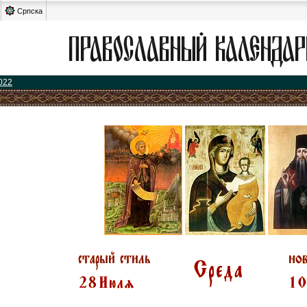
Српска
022