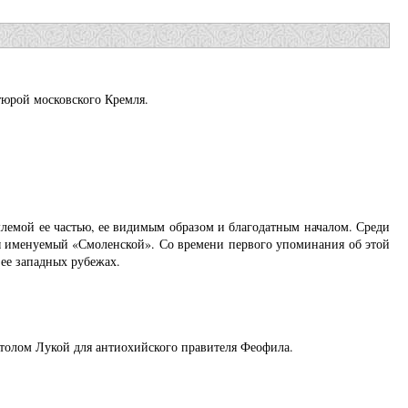
юрой московского Кремля.
млемой ее частью, ее видимым образом и благодатным началом. Среди
ы именуемый «Смоленской». Со времени первого упоминания об этой
 ее западных рубежах.
толом Лукой для антиохийского правителя Феофила.