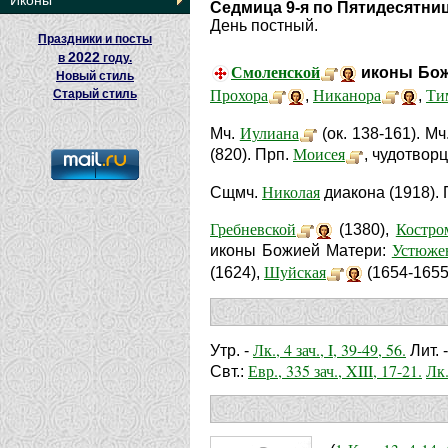
Иконы
Седмица 9-я по Пятидесятни
День постный.
Праздники и посты
2022
в
году.
Смоленской
иконы Божи
Новый стиль
Прохора
Никанора
Ти
Старый стиль
,
,
Иулиана
Мч.
(ок. 138-161). Мч
Моисея
(820). Прп.
, чудотворц
Николая
Сщмч.
диакона (1918).
Гребневской
Костро
(1380),
Устюже
иконы Божией Матери:
Шуйская
(1624),
(1654-1655
Лк., 4 зач., I, 39-49, 56.
Утр. -
Лит. 
Евр., 335 зач., XIII, 17-21.
Лк.
Свт.: