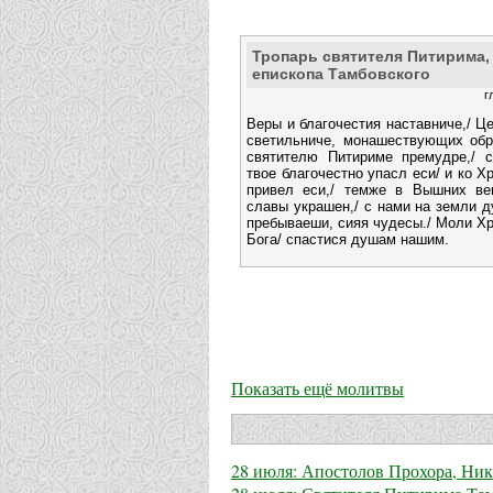
Тропарь святителя Питирима,
епископа Тамбовского
г
Веры и благочестия наставниче,/ Ц
светильниче, монашествующих обра
святителю Питириме премудре,/ с
твое благочестно упасл еси/ и ко Х
привел еси,/ темже в Вышних ве
славы украшен,/ с нами на земли 
пребываеши, сияя чудесы./ Моли Х
Бога/ спастися душам нашим.
Показать ещё молитвы
28 июля: Апостолов Прохора, Ни