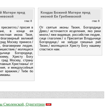
й Матери пред
Кондак Божией Матери пред
бневской
иконой Ее Гребневской
глас 8
глас 8
 пресветло,/ просия в
От святыя иконы Твоея, Богородице
ране, в конце ея
Дево,/ источаются исцеления, яко реки
честная икона Твоя,
многи,/ яже видевше, российстии людие,
благоверный великий
сице глаголем:/ о Пресвятая Владычице
град Москву принесе./
Богородице,/ не забуди грешных раб
, благовернии людие,
Твоих,/ молящихся Христу Богу нашему
ришествие,/ молящеся
спастися нам.
дычице Богородице,
оему, Христу Богу
 град Москву, страну
лавныя Христианы/ от
ения, и междоусобныя
ет вражиих,/ Тебе бо
 имамы.
цы Смоленской, Одигитрии