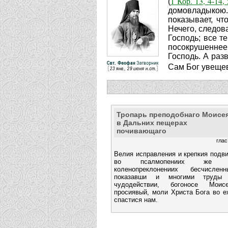
1 Кор. 13, 4-14, 
(
домовладыкою. 
показывает, чт
Нечего, следов
Господь; все т
посокрушеннее 
Господь. А раз
Сам Бог увещев
Тропарь преподобнаго Моисея
в Дальних пещерах
почивающаго
глас
Велия исправления и крепкия подви
во псалмопениих же
коленопреклонениих бесчисленн
показавши и многими труды
чудодействии, богоносе Моисе
просиявый, моли Христа Бога во е
спастися нам.