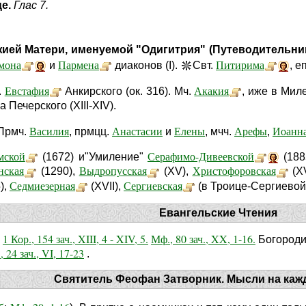
це.
Глас 7.
ей Матери, именуемой "Одигитрия" (Путеводительница)
мона
Пармена
Питирима
и
диаконов (I).
Свт.
, е
Евстафия
Акакия
.
Анкирского (ок. 316). Мч.
, иже в Миле
а Печерского (XIII-XIV).
Василия
Анастасии
Елены
Арефы
Иоанн
 Прмч.
, прмцц.
и
, мчч.
,
мской
Серафимо-Дивеевской
(1672) и"Умиление"
(188
нская
Выдропусская
Христофоровская
(1290),
(XV),
(X
Седмиезерная
Сергиевская
),
(XVII),
(в Троице-Сергиевой 
Евангельские Чтения
1 Кор., 154 зач., XIII, 4 - XIV, 5.
Мф., 80 зач., XX, 1-16.
-
Богород
, 24 зач., VI, 17-23
.
Святитель Феофан Затворник. Мысли на каж