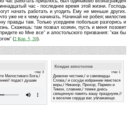
лько час работать пришлось, был одинаково вознагражден
иннадцатый час - последнее время этой жизни. Господь
могут начать работать и угодить Ему не меньше других.
 что уже не к чему начинать. Начинай не робея; милостив
акону правды там. Только усердием побольше разгорись и
знь. Скажешь: там позвал хозяин, пусть и меня позовет
придите ко Мне все" и апостольского призвания: "как бы
2 Кор. 5, 20
огом" (
).
Кондак апостолов
глас 3
глас 1
те Милостиваго Бога,/
Диакони честнии,/ и самовидцы
ение// подаст душам
Слова,/ и сосуди избраннии явистеся
веры,/ Никанор, Прохор, Пармен и
Тимон, славнии,/ темже днесь
священную память вашу празднуем,//
в веселии сердца вас ублажающе.