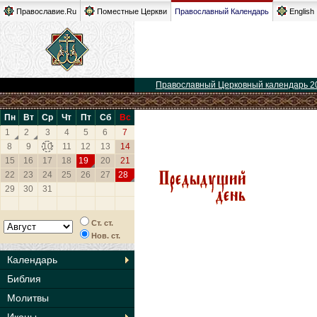
Православие.Ru
Поместные Церкви
Православный Календарь
English
Православный Церковный календарь 2
Пн
Вт
Ср
Чт
Пт
Сб
Вс
1
2
3
4
5
6
7
8
9
10
11
12
13
14
15
16
17
18
19
20
21
22
23
24
25
26
27
28
29
30
31
Ст. ст.
Нов. ст.
Календарь
Библия
Молитвы