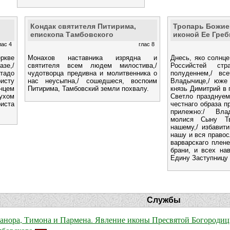
Кондак святителя Питирима,
Тропарь Божие
епископа Тамбовского
иконой Ее Гре
лас 4
глас 8
еркве
Монахов наставника изрядна и
Днесь, яко солнце
зе,/
святителя всем людем милостива,/
Российстей ст
тадо
чудотворца предивна и молитвенника о
полуденнем,/ все
ристу
нас неусыпна,/ сошедшеся, воспоим
Владычице,/ юже 
нцем
Питирима, Тамбовский земли похвалу.
князь Димитрий в 
духом
Светло празднуем
риста
честнаго образа п
прилежно:/ Вла
молися Сыну Тв
нашему,/ избавити
нашу и вся правос
варварскаго плен
брани, и всех нав
Едину Заступницу
Службы
канора, Тимона и Пармена. Явление иконы Пресвятой Богороди