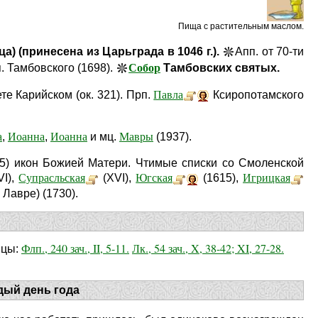
Пища с растительным маслом.
 (принесена из Царьграда в 1046 г.).
Апп. от 70-ти
Собор
п. Тамбовского (1698).
Тамбовских святых.
Павла
те Карийском (ок. 321). Прп.
Ксиропотамского
а
Иоанна
Иоанна
Мавры
,
,
и мц.
(1937).
5) икон Божией Матери. Чтимые списки со Смоленской
Супрасльская
Югская
Игрицкая
VI),
(XVI),
(1615),
Лавре) (1730).
Флп., 240 зач., II, 5-11.
Лк., 54 зач., X, 38-42; XI, 27-28.
ицы:
дый день года