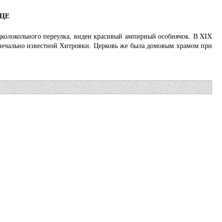
ЦЕ
одколокольного переулка, виден красивый ампирный особнячок. В XIX
 печально известной Хитровки. Церковь же была домовым храмом при