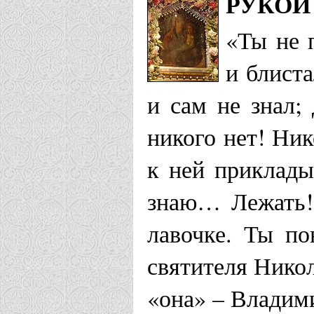
РУКОЙ 
«Ты не 
и блиста
и сам не знал;
никого нет! Ни
к ней прикладыв
знаю… Лежать!
лавочке. Ты по
святителя Никол
«она» – Владим