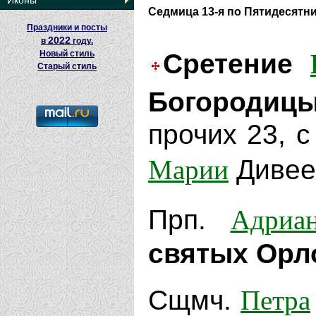
Иконы
Седмица 13-я по Пятидесятн
Праздники и посты
2022
в
году.
Новый стиль
Сретение
Старый стиль
Богородицы
прочих 23, с
Марии
Дивеев
Адриа
Прп.
святых Орл
Петра
Сщмч.