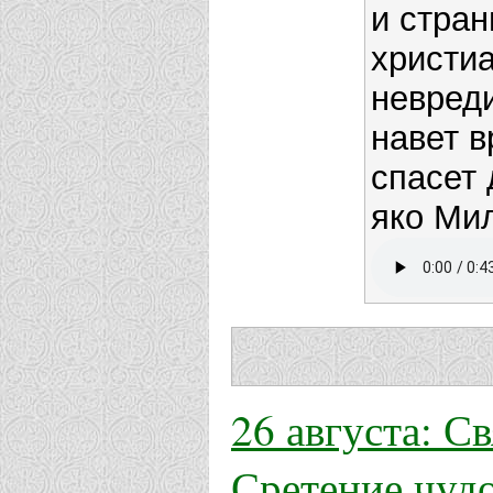
и стра
христиа
невред
навет в
спасет
яко Ми
26 августа: С
Сретение чуд