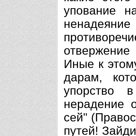
упование н
ненадеян
противореч
отвержение
Иные к этом
дарам, кот
упорство 
нерадение 
сей" (Правосл
путей! Зайди