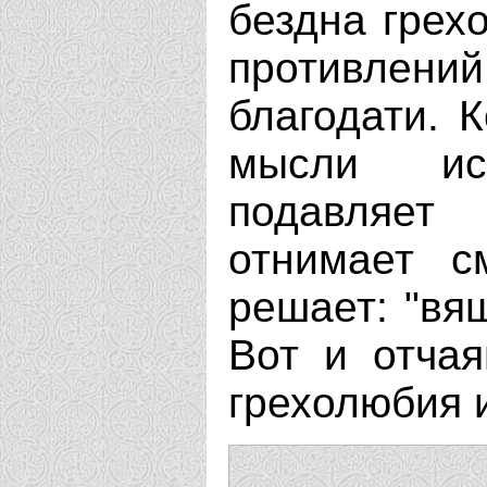
бездна грехо
противле
благодати. 
мысли исп
подавляет
отнимает с
решает: "вя
Вот и отчая
грехолюбия и