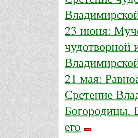
Владимирско
23 июня: Муч
чудотворной 
Владимирско
21 мая: Равн
Сретение Вла
Богородицы. Б
его