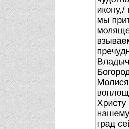
икону,/
мы при
моляще
взываем
пречуд
Владыч
Богород
Молися
воплощ
Христу 
нашему,
град се