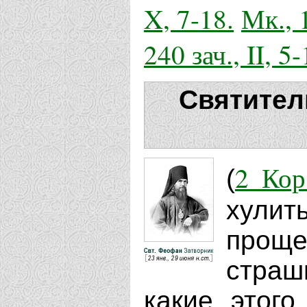
X, 7-18.
Мк., 1
240 зач., II, 5-
Святител
2 Кор
(
хулит
проще
страш
какие этого