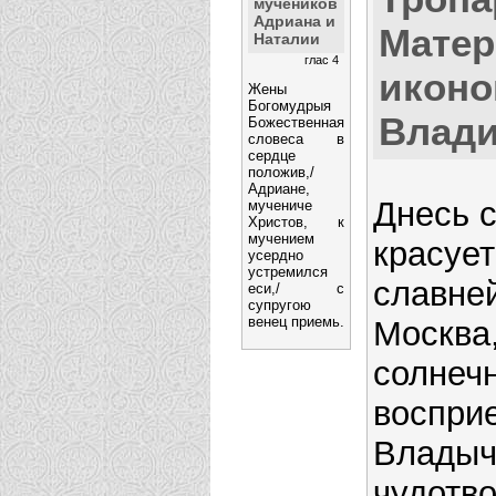
мучеников
Адриана и
Матер
Наталии
глас 4
иконо
Жены
Богомудрыя
Влад
Божественная
словеса в
сердце
положив,/
Адриане,
Днесь 
мучениче
Христов, к
мучением
красуе
усердно
устремился
славне
еси,/ с
супругою
венец приемь.
Москва,
солнеч
воспри
Владыч
чудотв