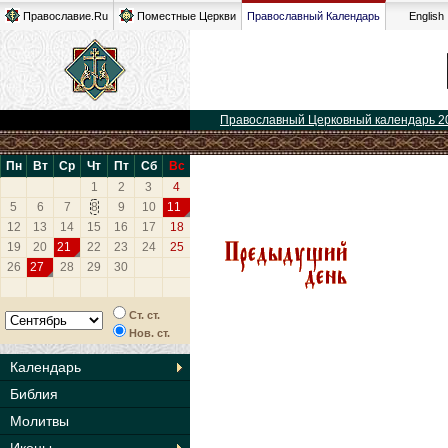
Православие.Ru
Поместные Церкви
Православный Календарь
English
Православный Церковный календарь 2
Пн
Вт
Ср
Чт
Пт
Сб
Вс
1
2
3
4
5
6
7
8
9
10
11
12
13
14
15
16
17
18
19
20
21
22
23
24
25
26
27
28
29
30
Ст. ст.
Нов. ст.
Календарь
Библия
Молитвы