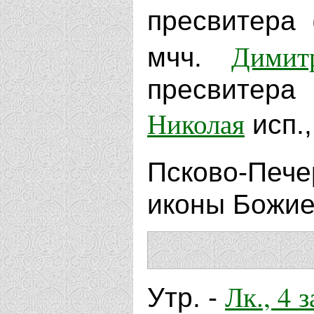
пресвитера
Димит
мчч.
пресвитера
Николая
исп.,
Псково-Пе
иконы Божие
Лк., 4 з
Утр. -