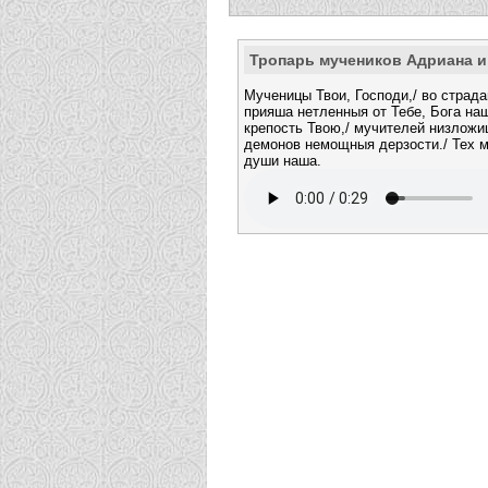
Тропарь мучеников Адриана и
Мученицы Твои, Господи,/ во страд
прияша нетленныя от Тебе, Бога на
крепость Твою,/ мучителей низложи
демонов немощныя дерзости./ Тех м
души наша.