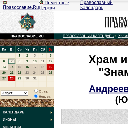
Православный
Поместные
Православие.Ru
Календарь
Церкви
ПРАВОСЛАВНЫЙ КАЛЕНДАРЬ
»
Храм
ПРАВОСЛАВИЕ.RU
Пн
Вт
Ср
Чт
Пт
Сб
Вс
Храм и
1
2
3
4
5
6
7
8
9
10
11
12
13
14
15
16
17
18
19
"Зна
20
21
22
23
24
25
26
27
28
29
30
31
Андреев
Ст. ст.
(Ю
Нов. ст.
КАЛЕНДАРЬ
ИКОНЫ
МОЛИТВЫ