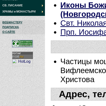
Иконы Божи
СВ. ПИСАНИЕ
(Новгородс
ХРАМЫ
и
МОНАСТЫРИ
Свт. Никола
ВЕБМАСТЕРУ
ПОДПИСКА
Прп. Иосиф
О САЙТЕ
Частицы мощ
Вифлеемско
Христова
Адрес, те