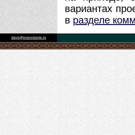
вариантах прое
в
разделе ком
days@pravoslavie.ru