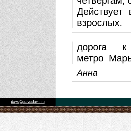
четвергам, 
Действует 
взрослых.
дорога к
метро Мар
Анна
days@pravoslavie.ru