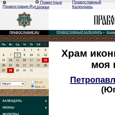
Православный
Поместные
Православие.Ru
Календарь
Церкви
ПРАВОСЛАВНЫЙ КАЛЕНДАРЬ
»
Храм
ПРАВОСЛАВИЕ.RU
Пн
Вт
Ср
Чт
Пт
Сб
Вс
Храм икон
1
2
3
4
5
6
7
8
9
10
11
12
13
14
15
16
17
18
19
моя 
20
21
22
23
24
25
26
27
28
29
30
31
Петропавл
Ст. ст.
(Ю
Нов. ст.
КАЛЕНДАРЬ
ИКОНЫ
МОЛИТВЫ