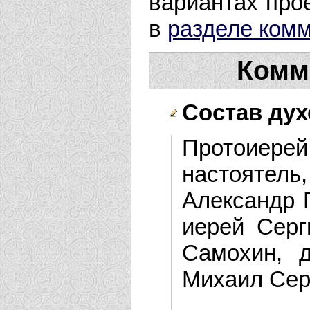
вариантах прое
в
разделе ком
Комм
Состав дух
Протоиер
настоятель
Александр 
иерей Серг
Самохин, д
Михаил Сер