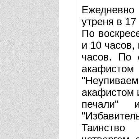
Ежедневно 
утреня в 17
По воскрес
и 10 часов,
часов. По 
акафист
"Неупивае
акафистом 
печали" 
"Избавитель
Таинство