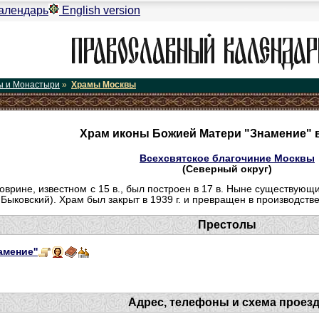
алендарь
English version
ы и Монастыри
»
Храмы Москвы
Храм иконы Божией Матери "Знамение" 
Всехсвятское благочиние Москвы
(Северный округ)
врине, известном с 15 в., был построен в 17 в. Ныне существующ
 Быковский). Храм был закрыт в 1939 г. и превращен в производст
Престолы
мение''
Адрес, телефоны и схема проез