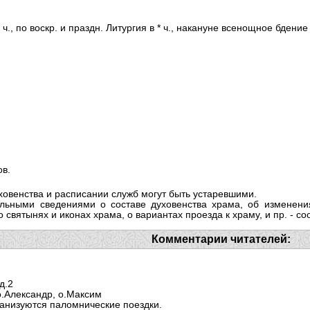
 ч., по воскр. и праздн. Литургия в * ч., накануне всенощное бдение 
ов.
ховенства и расписании служб могут быть устаревшими.
льными сведениями о составе духовенства храма, об изменени
святынях и иконах храма, о вариантах проезда к храму, и пр. - с
Комментарии читателей:
д.2
о.Александр, о.Максим
ганизуются паломнические поездки.