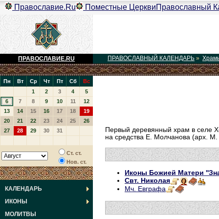
Православие.Ru
Поместные Церкви
Православный К
ПРАВОСЛАВНЫЙ КАЛЕНДАРЬ
»
Храм
ПРАВОСЛАВИЕ.RU
Пн
Вт
Ср
Чт
Пт
Сб
Вс
1
2
3
4
5
6
7
8
9
10
11
12
13
14
15
16
17
18
19
20
21
22
23
24
25
26
Первый деревянный храм в селе Хо
27
28
29
30
31
на средства Е. Молчанова (арх. М.
Ст. ст.
Нов. ст.
Иконы Божией Матери ''Зна
Свт. Николая
Мч. Евграфа
КАЛЕНДАРЬ
ИКОНЫ
МОЛИТВЫ