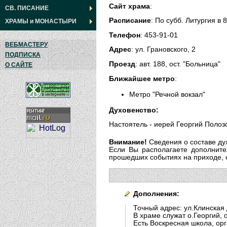
Сайт храма
:
СВ. ПИСАНИЕ
Расписание
: По субб. Литургия в 8
ХРАМЫ
и
МОНАСТЫРИ
Телефон
: 453-91-01
ВЕБМАСТЕРУ
Адрес
: ул. Грановского, 2
ПОДПИСКА
Проезд
: авт. 188, ост. "Больница"
О САЙТЕ
Ближайшее метро
:
Метро "Речной вокзал"
Духовенство:
Настоятель - иерей Георгий Полоз
Внимание!
Сведения о составе ду
Если Вы располагаете дополните
прошедших событиях на приходе, о 
Дополнения:
Точный адрес: ул.Клинская 
В храме служат о.Георгий, 
Есть Воскресная школа, ор