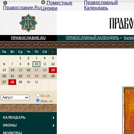
Православный
Поместные
Православие.Ru
Календарь
Церкви
ПРАВОСЛАВНЫЙ КАЛЕНДАРЬ
»
Кале
ПРАВОСЛАВИЕ.RU
Пн
Вт
Ср
Чт
Пт
Сб
Вс
1
2
3
4
5
6
7
8
9
10
11
12
13
14
15
16
17
18
19
20
21
22
23
24
25
26
27
28
29
30
31
Ст. ст.
Нов. ст.
КАЛЕНДАРЬ
ИКОНЫ
МОЛИТВЫ