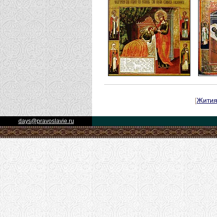
[
Жити
days@pravoslavie.ru