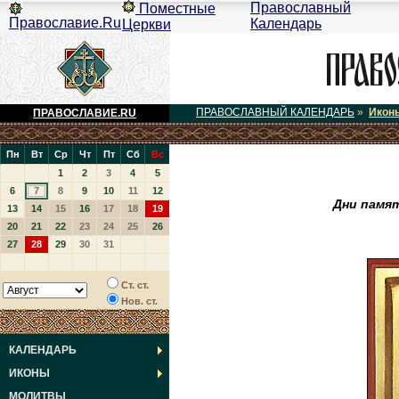
Православный
Поместные
Православие.Ru
Календарь
Церкви
ПРАВОСЛАВНЫЙ КАЛЕНДАРЬ
»
Икон
ПРАВОСЛАВИЕ.RU
Пн
Вт
Ср
Чт
Пт
Сб
Вс
1
2
3
4
5
6
7
8
9
10
11
12
Дни памя
13
14
15
16
17
18
19
20
21
22
23
24
25
26
27
28
29
30
31
Ст. ст.
Нов. ст.
КАЛЕНДАРЬ
ИКОНЫ
МОЛИТВЫ