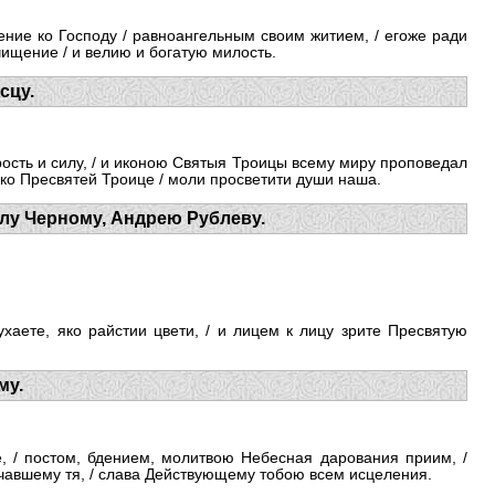
ние ко Гос­поду / равноангельным своим житием, / егоже ради
ищение / и велию и богатую милость.
сцу.
ость и силу, / и иконою Святыя Троицы всему миру проповедал
 ко Пресвятей Троице / моли просветити души наша.
лу Черному, Андрею Рублеву.
хаете, яко райстии цвети, / и лицем к лицу зрите Пресвятую
му.
е, / постом, бдением, молитвою Небесная дарования приим, /
чавшему тя, / слава Действующему тобою всем исцеления.