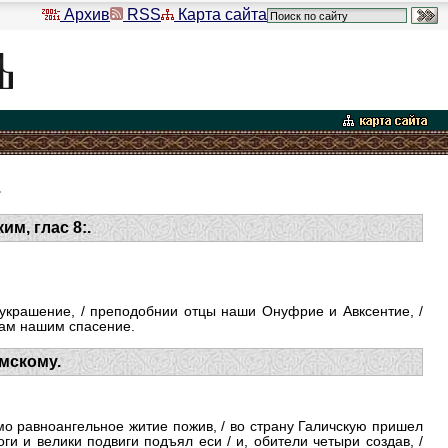
Архив
RSS
Карта сайта
.
м, глас 8:.
е украшение, / преподобнии отцы наши Онуфрие и Авксентие, /
шам на­шим спасение.
мскому.
амо равноангельное житие пожив, / во страну Галичскую пришел
ги и велики подвиги подъял еси / и, обители четыри создав, /