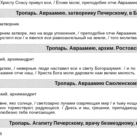
о Христу Спасу привул еси, / Егоже моли, преподобие отче Авраами
Тропарь. Авраамию, затворнику Печерскому, в 
затворник
рнем затворе, яко на воде упокоения, / преподобне отче Авраамие
стигл еси / и явился еси равноангельный на земли, / того молитв
Тропарь. Авраамию, архим. Ростовс
ий, архимандрит
тию, / неверныя люди наставил еси к свету Богоразумия: / и по
раамие отче наш, / Христа Бога моли даровати нам велию милость.
Тропарь. Авраамию Смоленском
кий, архимандрит
авне, яко солнце, / светозарно лучами озаряющая мир / и тьму нощ
но торжествуют, радующеся. / Днесь и мы, грешнии, припадающе
, любезно тебе почитающия.
Тропарь. Агапиту Печерскому, врачу безмездному,
й