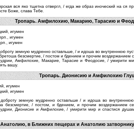
ирская вся яко тщетна отвергл, / егда же образ иноческий на ся п
исте Боже, слава Тебе.
Тропарь. Амфилохию, Макарию, Тарасию и Фео
кий, игумен
рп., игумен
рп., игумен
доброту земную мудренно оставльше, / и идоша во внутреннюю пу
обретоша безсмертие, / постом и бдением и прочим воздержанием 
мудрии, Амфилохие, Макарие, Тарасие и Феодосие, / умирити м
ять вашу.
Тропарь. Дионисию и Амфилохию Глу
й, игумен
кий, игумен
 доброту земную мудренно оставльше / и идоша во внутреннюю
а безсмертие, / постом, и бдением, и прочим воздержанием се
мудрии, Дионисие и Амфилохие, / умирити мир и спастися душа
 Анатолию, в Ближних пещерах и Анатолию затворнику,