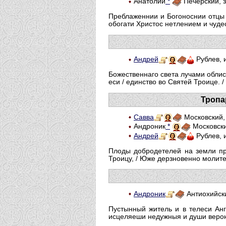
Анатолий
*
Печерский, 
Преблаженнии и Богоноснии отцы н
обогати Христос нетлением и чуде
Андрей
Рублев, 
Божественнаго света лучами облис
еси / единство во Святей Троице.
Тропа
Савва
Московский,
Андроник
*
Московски
Андрей
Рублев, 
Плоды добродетелей на земли при
Троицу, / Юже дерзновенно молите
Андроник
Антиохийски
Пустынный житель и в телеси Анг
исцеляеши недужныя и души верою 