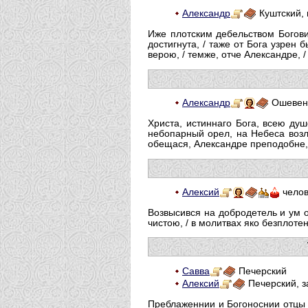
Александр
Куштский, 
Иже плотским дебельством Богови
достигнута, / таже от Бога узрен 
верою, / темже, отче Александре, 
Александр
Ошевенс
Христа, истиннаго Бога, всею ду
небопарный орел, на Небеса возл
обещася, Александре преподобне,
Алексий
челов
Возвысився на добродетель и ум о
чистою, / в молитвах яко безплоте
Савва
Печерский
Алексий
Печерский, з
Преблаженнии и Богоноснии отцы н