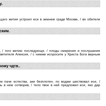
у.
щаго жития устроил еси в земнем граде Москве, / во обители
ским.
о, / того житию последующе, / плоды смирения и послушания
святителя Алексия, / с нимже испросите у Христа Бога верным
ому чдтв..
ем паче естества, аки безплотен, по водам шествовал еси, /
ь в нем сотворив, / тело твое в ней предложил еси, яко дар