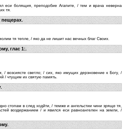
л еси болящия, преподобие Агапите, / тем и врача неверна
их тя.
 пещерах.
олим тя тепле, / яко да не лишит нас вечных благ Своих.
у, глас 1:.
/ возсиясте светло; / сих, яко имущих дерзновение к Богу, /
й / чтущим их святую память.
.
но стопам в след ходйти, / темже и ангельстии чини зряще тя,
астей воздержанием / и явился еси равноангелен на земли, /
ому.