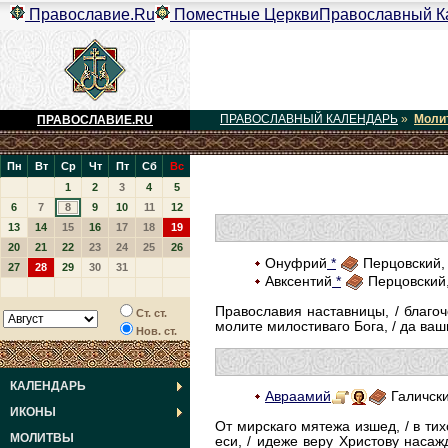
Православие.Ru
Поместные Церкви
Православный К
ПРАВОСЛАВНЫЙ КАЛЕНДАРЬ
»
Моли
ПРАВОСЛАВИЕ.RU
Пн
Вт
Ср
Чт
Пт
Сб
Вс
1
2
3
4
5
6
7
8
9
10
11
12
13
14
15
16
17
18
19
20
21
22
23
24
25
26
Онуфрий
*
Перцовский, 
27
28
29
30
31
Авксентий
*
Перцовский,
Православия наставницы, / благоч
Ст. ст.
молите милостиваго Бога, / да ваш
Нов. ст.
КАЛЕНДАРЬ
Авраамий
Галичски
ИКОНЫ
От мирскаго мятежа изшед, / в ти
МОЛИТВЫ
еси, / идеже веру Христову насаж