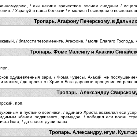
ренномудрию, / аки некиим врачеством зелием снедным / исцеля
асения. / Уврачуй и наша болезни / и молися Господеви о воспевающ
Тропарь. Агафону Печерскому, в Дальних
жавый, / благости тезоимените, Агафоне, / моли Благаго Господа, м
Тропарь. Фоме Малеину и Акакию Синайском
прп.
­ков одушевленныя зари, / Фома чудесы, Акакий же послушанием, 
и молим, / да просят от Христа Бога даровати прощение согрешени
Тропарь. Александру Свирскому
рский, прп.
уховным в пустыню вселився, / единаго Христа возжелал есй усерд
видимым кбзнем подвизався, премудре, / победил еси полки стр
ста Бога, / да спасет души наша.
Тропарь. Александру, игум. Куштск