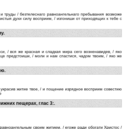
 и труды / безтелеснаго равноангельнаго пребывания возможе
ечистыя духи силу восприим, / изгониши от приходящих к тебе с
у.
, / вся же красная и сладкая мира сего возненавидев, / яко
е предстоиши, / моли и нам спастися, чадом твоим, / яко же
ию.
е украсив житие твое, / и пощение изрядное восприим совестию
е
ижних пещерах, глас 3:.
равноангельным своим житием, / егоже ради обогати Христос /