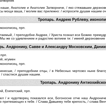
затворник
аши, Анатолие и Анатолие Затворниче, / яко стяжавшии дерзнове
сы мощи ваша, / молим вас прилежно: / испросите душам нашим оч
Тропарь. Андрею Рублеву, иконопи
иконописец, прп.
таемый, / преподобне Андрее, / Христа познал еси Божию премудр
 / Мы же со удивлением и радостию вопием ти: / имеяй дерзновение
рь. Андронику, Савве и Александру Московским, Дании
 прп.
й, игумен
иконописец, прп.
несше, / преподобнии отцы, / в Небесных чертозех ныне благоу
 / спастися душам нашим.
Тропарь. Андронику Антиохийско
й, Египетский, прп.
ел / и чудотворец показался еси, Богоносне отче наш Андронич
притекающих к тебе. / Слава Давшему тебе крепость, / слава Вен