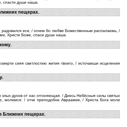
е, спасти души наша.
Ближних пещерах.
, радовался еси, / огнем бо любве Божественным распалаемь, /
ами, Христе Боже, спаси души наша.
кому.
 смерти сияя светлостию жития твоего, / источаеши исцеления
у.
и злых духов от нас отгоняющая. / Днесь Небёсныя силы святых
, молимся: / отче преподобне Авраамие, / Христа Бога моли
 в Ближних пещерах.