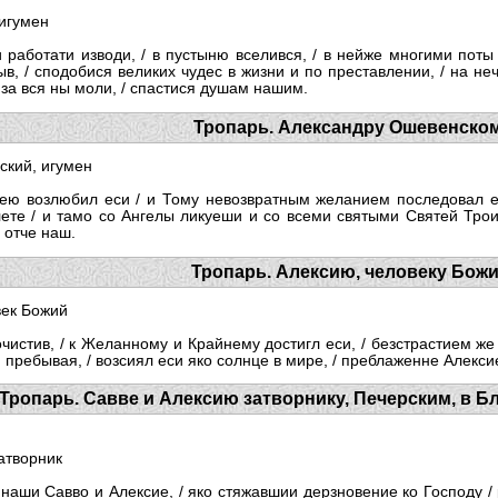
игумен
 работати изводи, / в пустыню вселився, / в нейже многими поты
быв, / сподобися великих чудес в жизни и по преставлении, / на н
/ за вся ны моли, / спастися душам нашим.
Тропарь. Александру Ошевенском
кий, игумен
шею возлюбил еси / и Тому невозвратным желанием последовал еси
ете / и тамо со Ангелы ликуеши и со всеми святыми Святей Троиц
 отче наш.
Тропарь. Алексию, человеку Бож
ек Божий
чистив, / к Желанному и Крайнему достигл еси, / безстрастием ж
н пребывая, / возсиял еси яко солнце в мире, / преблаженне Алекси
Тропарь. Савве и Алексию затворнику, Печерским, в Бл
атворник
аши Савво и Алексие, / яко стяжавшии дерзновение ко Господу / 