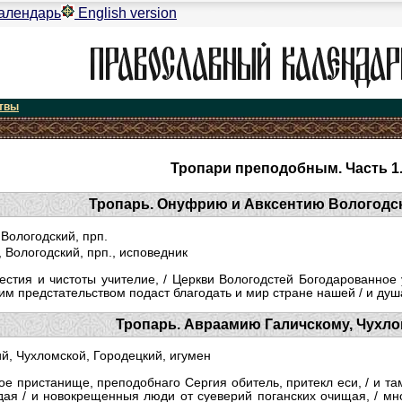
алендарь
English version
твы
Тропари преподобным. Часть 1
Тропарь. Онуфрию и Авксентию Вологодски
Вологодский, прп.
 Вологодский, прп., исповедник
е­стия и чистоты учителие, / Церкви Вологодстей Богодарованно
им предстательством подаст благо­дать и мир стране нашей / и ду
Тропарь. Авраамию Галичскому, Чухло
й, Чухломской, Городецкий, игумен
хое пристанище, преподобнаго Сергия обитель, притекл еси, / и т
дая / и новокрещенныя люди от суеверий поганских очищая, / мно