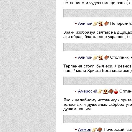
нетлением и чудесы мощи ваша, / 
Алипий
Печерский,
Зраки изобразуя святых на дщицах,
аки образ, благолепне украшен, / 
Алипий
Столпник, 
Терпения столп был еси, / ревнов
наш, / моли Христа Бога спастися
Амвросий
Оптинс
Яко к целебному источнику / прите
телесных и душевных скбрбех уте
душам нашим.
Аммон
Печерский, зат