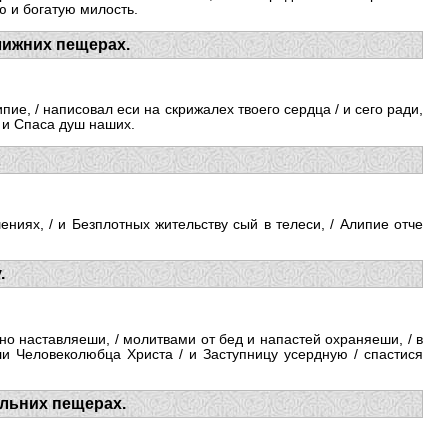
ю и богатую милость.
лижних пещерах.
пие, / написовал еси на скрижалех твоего сердца / и сего ради,
а и Спаса душ наших.
ениях, / и Безплотных жительству сый в телеси, / Алипие отче
.
рно наставляеши, / молитвами от бед и напастей охраняеши, / в
и Человеколюбца Христа / и Заступницу усердную / спастися
альних пещерах.