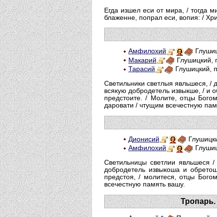
Егда изшел еси от мира, / тогда м
блаженне, попрал еси, вопия: / Хр
Амфилохий
Глушиц
Макарий
Глушицкий, п
Тарасий
Глушицкий, п
Светильники светлыя явльшеся, / 
всякую добродетель извыкше, / и 
предстоите. / Молите, отцы Бого
даровати / чтущим всечестную пам
Дионисий
Глушицки
Амфилохий
Глушиц
Светильницы светлии явльшеся /
добродетель извыкоша и обретош
предстоя, / молитеся, отцы Бого
всечестную память вашу.
Тропарь.