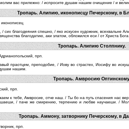
молим вас прилежно: / испросите душам нашим очищение / и вели
Тропарь. Алипию, иконописцу Печерскому, в Б
 иконописец
 / сих благодеяния спешно, / яко искусен художник, всехвальне Али
священства благодатию, аки златом, обложился еси / от Христа Бог
Тропарь. Алипию Столпнику.
Адрианопольский, прп.
авый праотцем, преподобие, / Иову во страстех, Иосифу во искуш
 душам нашим.
Тропарь. Амвросию Оптинскому
кий, прп.
каем к тебе, Амвросие, отче наш. / Ты бо на путь спасения нас ве
шаеши, / паче же смирению, терпению и любве научаеши. / Мол
Тропарь. Аммону, затворнику Печерскому, в Д
ворник, прп.