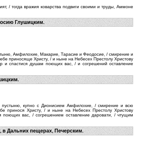
рият, / тогда вражия коварства подвиги своими и труды, Аммоне
досию Глушицким.
стыню, Амфилохие, Макарие, Тарасие и Феодосие, / смирение и
себе приносяще Христу, / и ныне на Небесех Престолу Христову
ир и спастися душам поющих вас, / и согрешений оставление
шицким.
 пустыню, купно с Дионисием Амфилохие, / смирение и всю
бе принося Христу, / и ныне на Небесех Престолу Христову
м поющих вас, / согрешением оставление даровати, / чтущим
 в Дальних пещерах, Печерским.