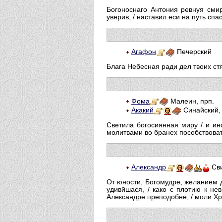
Богоноснаго Антония ревнуя сми
уверив, / наставил еси на путь сп
Агафон
Печерский
Блага Небесная ради дел твоих стя
Фома
Малеин, прп.
Акакий
Синайский, 
Светила богосиянная миру / и ино
молитвами во бранех пособствоват
Александр
Сви
От юности, Богомудре, желанием д
удивйшася, / како с плотию к не
Александре преподобне, / моли Хри