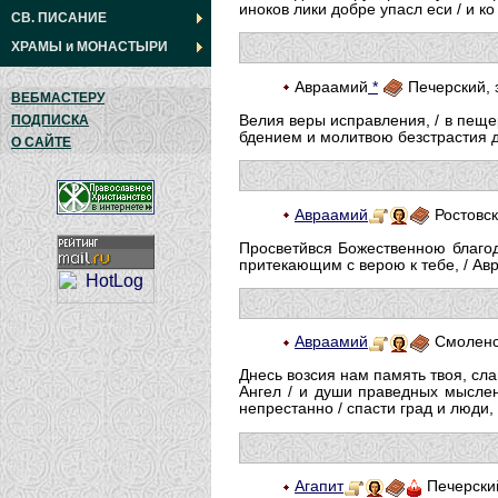
иноков лики добре упасл еси / и к
СВ. ПИСАНИЕ
ХРАМЫ
и
МОНАСТЫРИ
Авраамий
*
Печерский, 
ВЕБМАСТЕРУ
Велия веры исправления, / в пеще
ПОДПИСКА
бдением и молитвою безстрастия до
О САЙТЕ
Авраамий
Ростовск
Просветйвся Божественною благода
притекающим с верою к тебе, / Ав
Авраамий
Смоленс
Днесь возсия нам память твоя, сл
Ангел / и души праведных мыслен
непрестанно / спасти град и люди
Агапит
Печерски