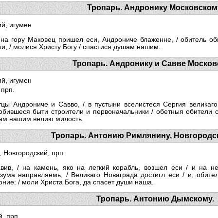
Тропарь. Андронику Московском
й, игумен
 на гору Маковец пришел еси, Андрониче блаженне, / обитель об
и, / молися Христу Богу / спастися душам нашим.
Тропарь. Андронику и Савве Москов
й, игумен
 прп.
цы Андрониче и Савво, / в пустыни вселистеся Сергия великаг
добившеся быти строители и первоначальники / обетныя обители 
шам нашим велию милость.
Тропарь. Антонию Римлянину, Новгородск
 Новгородский, прп.
авив, / на камень, яко на легкий корабль, возшел еси / и на н
ма направляемь, / Великаго Новаграда достигл еси / и, обител
оние: / моли Христа Бога, да спасет души наша.
Тропарь. Антонию Дымскому.
, прп.