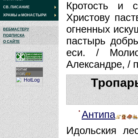
Кротость и 
СВ. ПИСАНИЕ
Христову паст
ХРАМЫ
и
МОНАСТЫРИ
огненных искуш
ВЕБМАСТЕРУ
ПОДПИСКА
пастырь добр
О САЙТЕ
еси. / Моли
Александре, / 
Тропарь
Антипа
Идольския лес