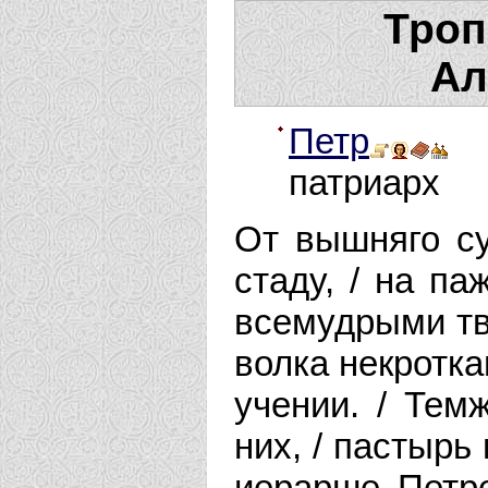
Троп
Ал
Петр
I
патриарх
От вышняго су
стаду, / на п
всемудрыми тво
волка некротка
учении. / Тем
них, / пастырь 
иерарше Петре