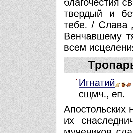
благочестия св
твердый и бе
тебе. / Слава
Венчавшему т
всем исцелени
Тропарь
Игнатий
сщмч., еп.
Апостольских 
их снаследни
мучеников слав