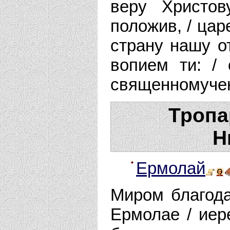
веру Христо
положив, / цар
страну нашу от
вопием ти: /
священномучен
Тропа
Н
Ермолай
Миром благода
Ермолае / иер