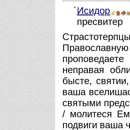
Исидор
пресвитер
Страстотерп
Православную 
проповедаете
неправая обли
бысте, святии,
ваша вселишас
святыми предс
/ молитеся Ем
подвиги ваша 