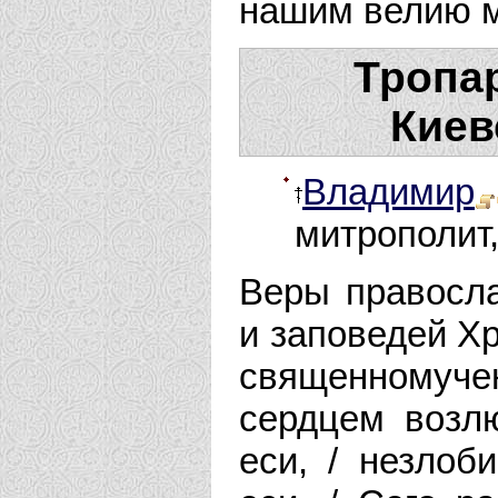
нашим велию м
Тропар
Киев
Владимир
митрополит,
Веры правосл
и заповедей Х
священномуче
сердцем возл
еси, / незлоб