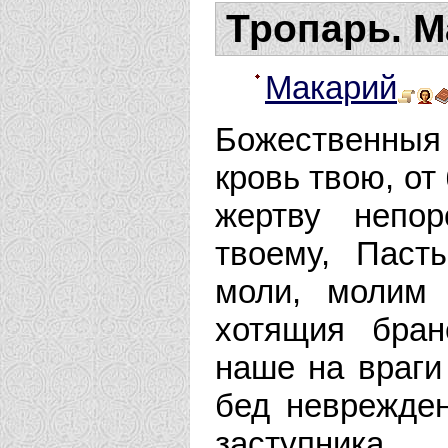
Тропарь. М
Макарий
Божественныя 
кровь твою, от
жертву непо
твоему, Паст
моли, молим 
хотящия бран
наше на враги 
бед неврежден
заступни