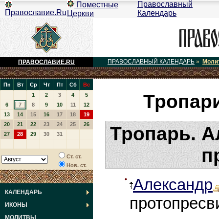
Православный
Поместные
Православие.Ru
Календарь
Церкви
ПРАВОСЛАВНЫЙ КАЛЕНДАРЬ
»
Моли
ПРАВОСЛАВИЕ.RU
Пн
Вт
Ср
Чт
Пт
Сб
Вс
Тропар
1
2
3
4
5
6
7
8
9
10
11
12
13
14
15
16
17
18
19
20
21
22
23
24
25
26
Тропарь. А
27
28
29
30
31
п
Ст. ст.
Нов. ст.
Александр
КАЛЕНДАРЬ
протопресв
ИКОНЫ
МОЛИТВЫ