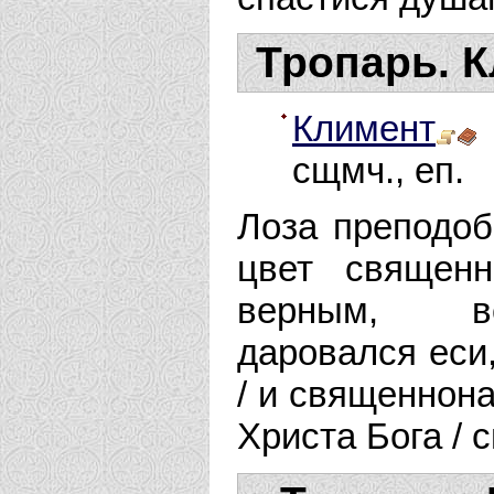
Тропарь. К
Климент
сщмч., еп.
Лоза преподоб
цвет священ
верным, вс
даровался еси,
/ и священнона
Христа Бога /