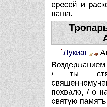
ересей и раск
наша.
Тропарь
Лукиан
Ан
Воздержанием 
/ ты, стя
священномуче
похвало, / о н
святую память