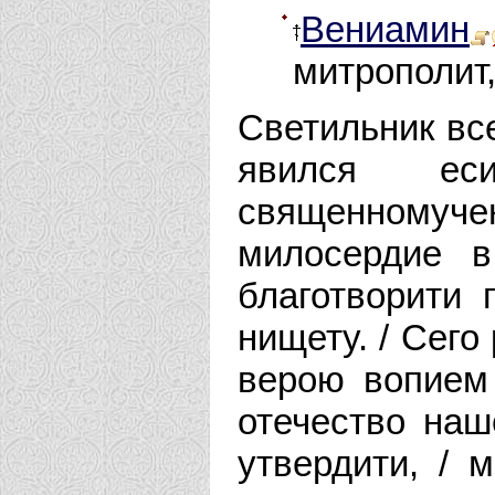
Вениамин
митрополит,
Светильник вс
явился ес
священномучен
милосердие в
благотворити
нищету. / Сего
верою вопием 
отечество наш
утвердити, / 