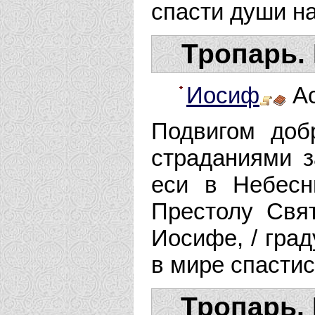
спасти души н
Тропарь.
Иосиф
Ас
Подвигом доб
страданиями з
еси в Небесн
Престолу Свя
Иосифе, / гра
в мире спастис
Тропарь. 