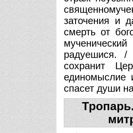
священному
заточения и д
смерть от бог
мученически
радуешися. /
сохранит Це
единомыслие 
спасет души н
Тропарь.
мит