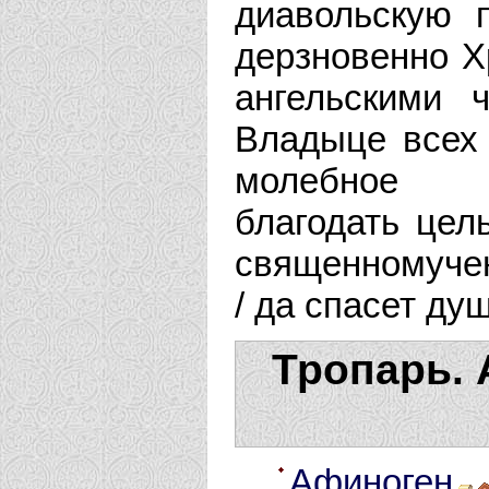
диавольскую 
дерзновенно Х
ангельскими 
Владыце всех 
молебное б
благодать цел
священномучен
/ да спасет ду
Тропарь. 
Афиноген