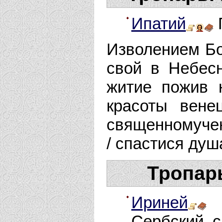
Ипатий
Г
Изволением Бо
свой в Небес
житие пожив 
красоты вене
священномучен
/ спастися ду
Тропар
Ириней
С
Сербский, с