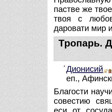
пастве же тво
твоя с любо
даровати мир 
Тропарь. Д
Дионисий
еп., Афинск
Благости научи
совестию свя
еси от сосуда