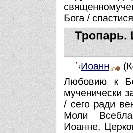
священномуче
Бога / спасти
Тропарь. 
Иоанн
(К
Любовию к Бо
мученически з
/ сего ради ве
Моли Всебла
Иоанне, Церко