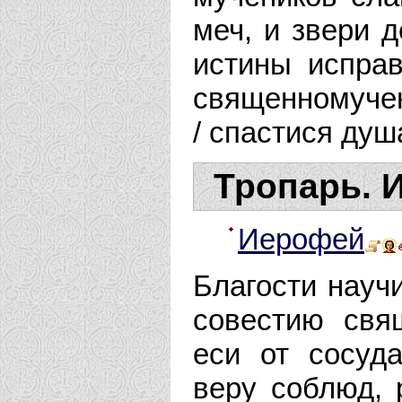
меч, и звери д
истины исправ
священномучен
/ спастися ду
Тропарь. 
Иерофей
Благости научи
совестию свя
еси от сосуда
веру соблюд, 