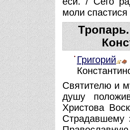
еси. / Сего р
моли спастися
Тропарь.
Конс
Григорий
Константин
Святителю и му
душу положи
Христова Воск
Страдавшему 
Православную