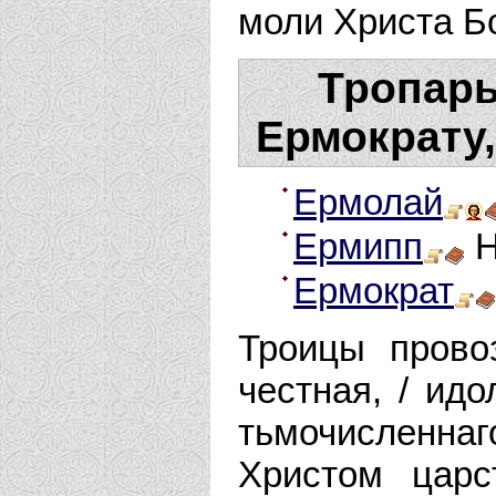
моли Христа Б
Тропарь
Ермократу
Ермолай
Ермипп
Н
Ермократ
Троицы прово
честная, / ид
тьмочисленнаг
Христом царс