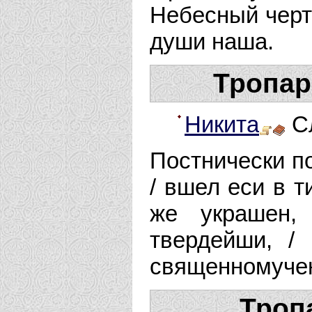
Небесный черто
души наша.
Тропар
Никита
Сл
Постнически по
/ вшел еси в т
же украшен,
твердейши, /
священномучен
Троп