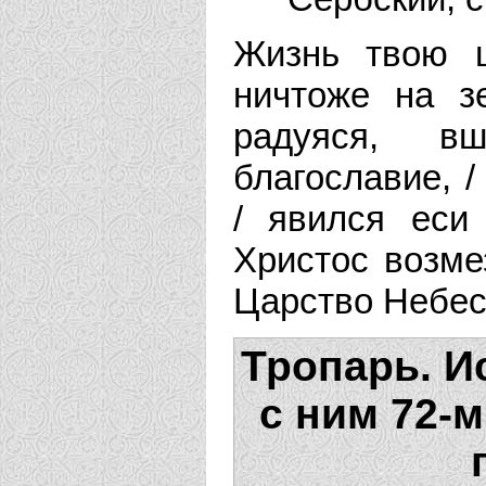
Жизнь твою ц
ничтоже на з
радуяся, в
благославие, 
/ явился еси
Христос возме
Царство Небес
Тропарь. И
с ним 72-