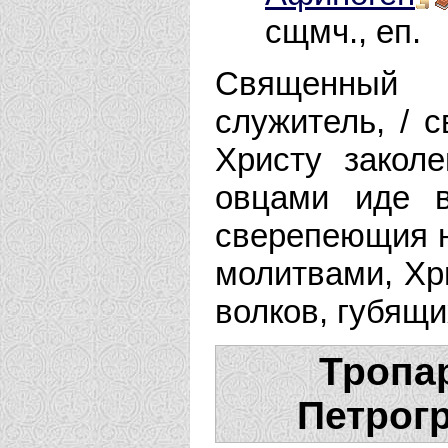
сщмч., еп.
Священный 
служитель, / 
Христу закол
овцами иде в
сверепеющия н
молитвами, Хри
волков, губящи
Тропар
Петрогр