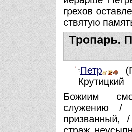
грехов оставл
ствятую па­мят
Тропарь. П
Петр
(П
Крутицкий
Божиим смот
служению / 
призванный, 
страж неусыпн