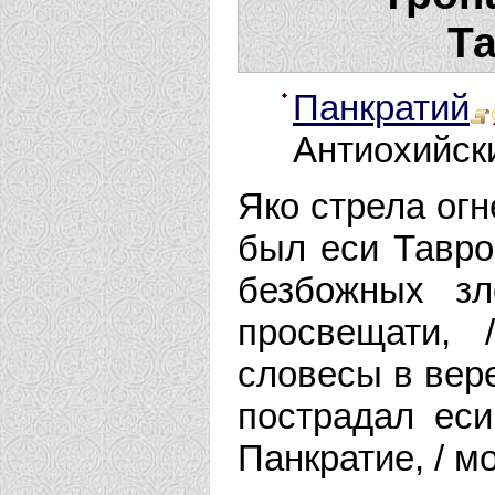
Т
Панкратий
Антиохийски
Яко стрела огн
был еси Тавро
безбожных зл
просвещати,
словесы в вере
пострадал еси
Панкратие, / м