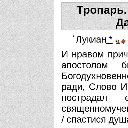
Тропарь.
Д
Лукиан
*
И нравом прич
апостолом 
Богодухновенн
ради, Слово И
пострадал
священномучен
/ спастися ду