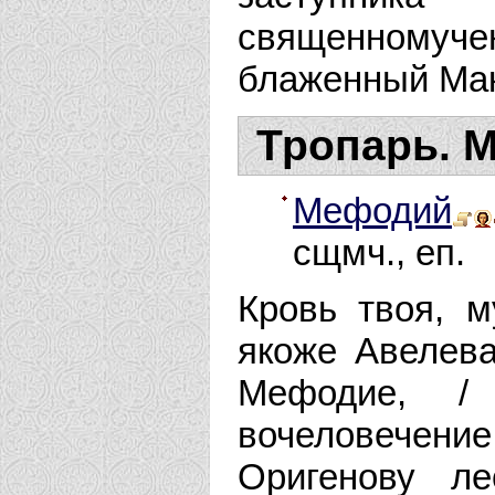
священномуче
блаженный Ма
Тропарь. М
Мефодий
сщмч., еп.
Кровь твоя, м
якоже Авелева
Мефодие, /
вочеловечен
Оригенову л