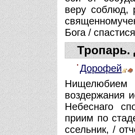
веру соблюд, 
священномуче
Бога / спасти
Тропарь. 
Дорофей
Нищелюбием
воздержания и
Небеснаго сп
приим по стад
ссельник, / о