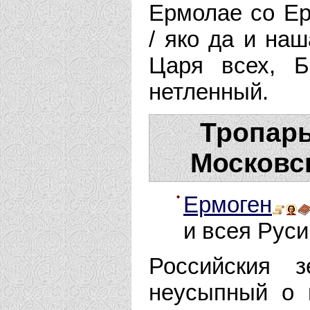
Ермолае со Е
/ яко да и на
Царя всех, Б
нетленный.
Тропарь
Московск
Ермоген
и всея Руси
Российския 
неусыпный о 