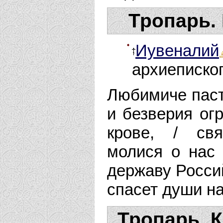
Тропарь.
Иувеналий
архиеписко
Любимиче паст
и безверия огр
крове, / св
молися о нас 
державу Россий
спа­сет души н
Тропарь. К