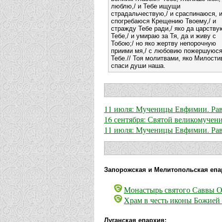
люблю,/ и Тебе ищущи
страдальчествую,/ и сраспинаюся, 
спогребаюся Крещению Твоему,/ и
стражду Тебе ради,/ яко да царству
Тебе,/ и умираю за Тя, да и живу с
Тобою;/ но яко жертву непорочную
приими мя,/ с любовию пожершуюс
Тебе.// Тоя молитвами, яко Милости
спаси души наша.
11 июля: Мученицы Евфимии. Рав
16 сентября: Святой великомуче
11 июля: Мученицы Евфимии. Рав
Запорожская и Мелитопольская епа
Монастырь святого Саввы О
Храм в честь иконы Божией 
Луганская епархия: