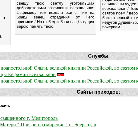
свещу твою светлу уготовльши,/
освящаеши чудес 
добродетельми возсиявши, всехвальная
и
всехвальная./ Тем
Евфимие,/ тем возшла еси с Ним на
святое поем,/ вер
брак,/ венец страдания от Него
ю в
божественный храм
приемши./ Но от бед избави нас,/ чтущих
недугов душевных/
верою память твою.
почерпем.
я
в,
Службы
ноапостольной Ольги, великой княгини Российской, во святом
ницы Евфимии всехвальной
ноапостольной Ольги, великой княгини Российской, во святом
Сайты приходов:
рхия:
священного г. Мелитополь
Матери " Призри на смирение " г. Энергодар