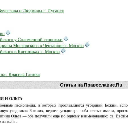
ячеслава и Людмилы г. Луганск
ово
йского у Соломенной сторожки
риана Московского в Чертанове г. Москва
йского в Кленниках г. Москва
пос. Красная Глинка
Статьи на Православие.Ru
Я И ОЛЬГА
ковные песнопения, в которых прославляются угодники Божии, всп
 двух угодников Божиих, вернее, угодниц — оба святых имени, просл
нягиня Ольга — обе получили еще по одному наименованию: св. Евфими
 из жен».