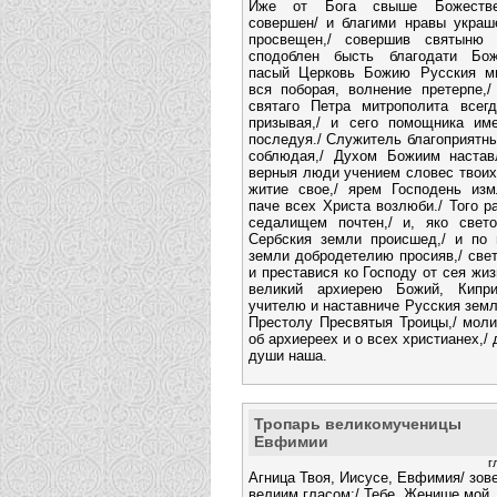
Иже от Бога свыше Божестве
совершен/ и благими нравы украш
просвещен,/ совершив святыню 
сподоблен бысть благодати Бож
пасый Церковь Божию Русския ми
вся поборая, волнение претерпе,/
святаго Петра митрополита все
призывая,/ и сего помощника име
последуя./ Служитель благоприятны
соблюдая,/ Духом Божиим настав
верныя люди учением словес твоих
житие свое,/ ярем Господень изм
паче всех Христа возлюби./ Того р
седалищем почтен,/ и, яко свето
Сербския земли происшед,/ и по 
земли добродетелию просияв,/ свет
и преставися ко Господу от сея жиз
великий архиерею Божий, Кипри
учителю и наставниче Русския земл
Престолу Пресвятыя Троицы,/ мол
об архиереех и о всех христианех,/ 
души наша.
Тропарь великомученицы
Евфимии
г
Агница Твоя, Иисусе, Евфимия/ зов
велиим гласом:/ Тебе, Женише мой,