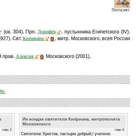
Поста нет.
Дорофея
(ок. 304). Прп.
, пустынника Египетского (IV).
Киприана
(927). Свт.
, митр. Московского, всея России
Алексия
й прав.
Московского (2001).
50.
а
Ин кондак святителя Киприана, митрополита
Московского
глас 2
глас 6
Святителю Христов, пастырю добрый,/ учителю