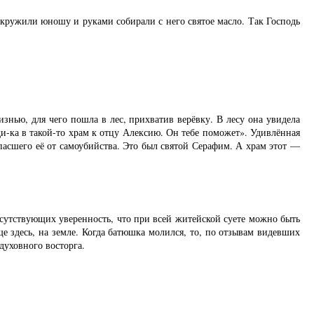
окружили юношу и руками собирали с него святое масло. Так Господь
знью, для чего пошла в лес, прихватив верёвку. В лесу она увидела
ди-ка в такой-то храм к отцу Алексию. Он тебе поможет». Удивлённая
пасшего её от самоубийства. Это был святой Серафим. А храм этот —
исутствующих уверенность, что при всей житейской суете можно быть
ще здесь, на земле. Когда батюшка молился, то, по отзывам видевших
духовного восторга.