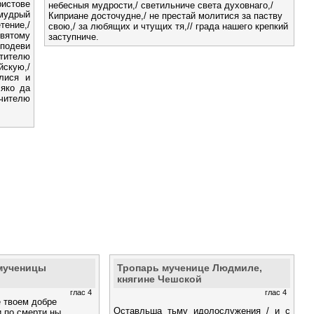
истове
небесныя мудрости,/ светильниче света духовнаго,/
мудрый
Киприане досточудне,/ не престай молитися за паству
тение,/
свою,/ за любящих и чтущих тя,// града нашего крепкий
вятому
заступниче.
сподеви
ятителю
скую,/
лися и
 яко да
чителю
мученицы
Тропарь мученице Людмиле,
княгине Чешской
глас 4
глас 4
 твоем добре
Оставльша тьму идолослужения / и с
и по смерти ны