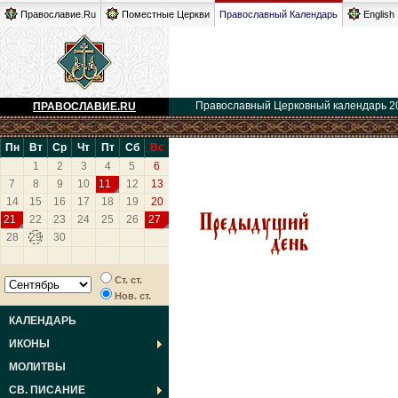
Православие.Ru
Поместные Церкви
Православный Календарь
English
Православный Церковный календарь 2
ПРАВОСЛАВИЕ.RU
Пн
Вт
Ср
Чт
Пт
Сб
Вс
1
2
3
4
5
6
7
8
9
10
11
12
13
14
15
16
17
18
19
20
21
22
23
24
25
26
27
28
29
30
Ст. ст.
Нов. ст.
КАЛЕНДАРЬ
ИКОНЫ
МОЛИТВЫ
СВ. ПИСАНИЕ