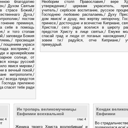
нною благодатию
Необорим столп Православия,/ вере Хр
ен,/ Духом Святым
утверждение,/ церквам украситель, пре
в страсе Божий,/
учитель,/ сербское воспитание, русское процве
ественнаго Духа,/
Господнею любовию распалаемь,/ Духу Прес
трополии,/ постом
дом явися/ и душу, яко жертву непорочну, Го
 гонение преминув,
принесе,/ досточудне и всечестне Киприане, св
гда себе в помощь
Христов,/ сего ради вселися в широту рай
я,/ и того стопам
предстоя Христу в лице святых,/ Емуже мо
й,/ заповеди Божия
спасай град и люди от поганых нахождения,/
ляемь,/ просвещая
зовем ти:/ радуйся, отче Киприане,/ у
,/ пощением украси
премудрый.
лада восприим,/ и
ади и архиерейским
зарное солнце, от
вся концы русский
ило явися мирови,/
ни в вечный покой,/
ане митрополите,/
и,/ всегда предстоя
и Господа прилежно
да спасет тебе ради
Ин тропарь великомученицы
Кондак велико
Евфимии всехвальной
Евфимии
лас 4
глас 4
ет
Во страдальчестве
Жениха твоего Христа возлюбивши/ и
подвизалася еси/ 