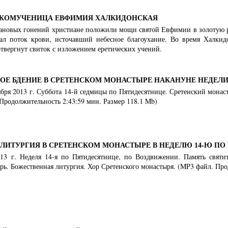
ИКОМУЧЕНИЦА ЕВФИМИЯ ХАЛКИДОНСКАЯ
ановых гонений христиане положили мощи святой Евфимии в золотую ра
ал поток крови, источавший небесное благоухание. Во время Халкид
твергнут свиток с изложением еретических учений.
Е БДЕНИЕ В СРЕТЕНСКОМ МОНАСТЫРЕ НАКАНУНЕ НЕДЕЛИ 
тября 2013 г. Суббота 14-й седмицы по Пятидесятнице. Сретенский мона
Продолжительность 2:43:59 мин. Размер 118.1 Mb)
ЛИТУРГИЯ В СРЕТЕНСКОМ МОНАСТЫРЕ В НЕДЕЛЮ 14-Ю ПО
013 г. Неделя 14-я по Пятидесятнице, по Воздвижении. Память святи
ь. Божественная литургия. Хор Сретенского монастыря. (MP3 файл. Про