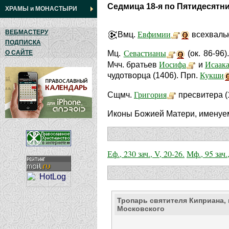
Седмица 18-я по Пятидесятн
ХРАМЫ
и
МОНАСТЫРИ
ВЕБМАСТЕРУ
Евфимии
Вмц.
всехвальн
ПОДПИСКА
Севастианы
О САЙТЕ
Мц.
(ок. 86-96)
Иосифа
Исаак
Мчч. братьев
и
Кукши
чудотворца (1406). Прп.
Григория
Сщмч.
пресвитера (
Иконы Божией Матери, имену
Еф., 230 зач., V, 20-26.
Мф., 95 зач.
Тропарь святителя Киприана,
Московского