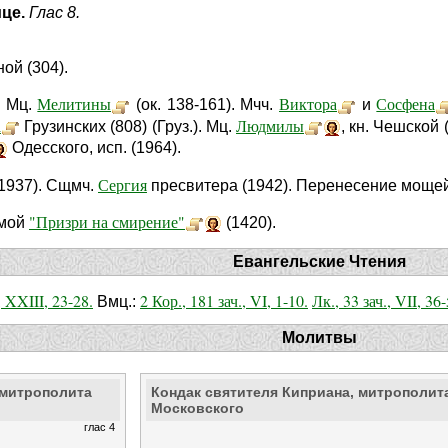
ице.
Глас 8.
ой (304).
Мелитины
Виктора
Сосфена
. Мц.
(ок. 138-161). Мчч.
и
а
Людмилы
Грузинских (808) (Груз.). Мц.
, кн. Чешской 
Одесского, исп. (1964).
Сергия
1937). Сщмч.
пресвитера (1942). Перенесение моще
"Призри на смирение"
емой
(1420).
Евангельские Чтения
, XXIII, 23-28.
2 Кор., 181 зач., VI, 1-10.
Лк., 33 зач., VII, 36-
Вмц.:
Молитвы
 митрополита
Кондак святителя Киприана, митрополит
Московского
глас 4