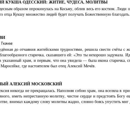
Й КУКША ОДЕССКИЙ: ЖИТИЕ, ЧУДЕСА, МОЛИТВЫ
десным образом опрокинулась на Косьму, облив весь его костюм. Люди 
рез отца Кукшу множество людей будет получать Божественную благодать.
ВИ
 Ткачев
дённая до отчаяния житейскими трудностями, решила свести счёты с жи
благообразного старичка, сказавшего ей: «Это ты нехорошо задумала. И
 указанный храм, и первым, что она увидела — была икона старичка, с
Маросейке, где настоятелем был отец Алексий Мечёв.
ДНЫЙ АЛЕКСИЙ МОСКОВСКИЙ
ексия никогда не прекращалась. Наполняя собою храм, она вселяла в пр
много, иметь непрестанную молитву, чистое сердце и предстоять Богу е
литве, внимал каждому слову молитвы жадно, словно боясь упустить миг 