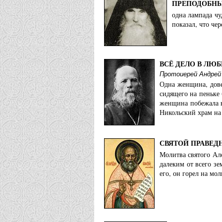
ПРЕПОДОБНЫ
одна лампада чу
показал, что че
ВСЁ ДЕЛО В ЛЮБ
Протоиерей Андрей
Одна женщина, дове
сидящего на пеньке 
женщина побежала в
Никольский храм на 
СВЯТОЙ ПРАВЕ
Молитва святого Ал
далеким от всего зе
его, он горел на мо