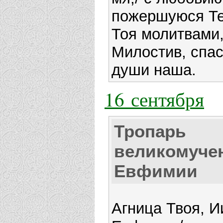
пожершуюся Те
Тоя молитвами,
Милостив, спа
души наша.
16 сентября
Тропарь
великомуче
Евфимии
Агница Твоя, И