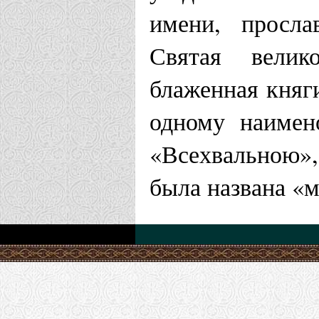
имени, просла
Святая велик
блаженная княг
одному наимен
«Всехвальною»,
была названа «