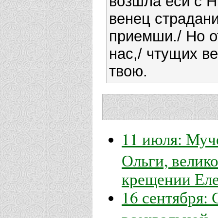
возшла еси с Н
венец страдани
приемши./ Но о
нас,/ чтущих в
твою.
11 июля: Муч
Ольги, велико
крещении Ел
16 сентября:
всехвальной