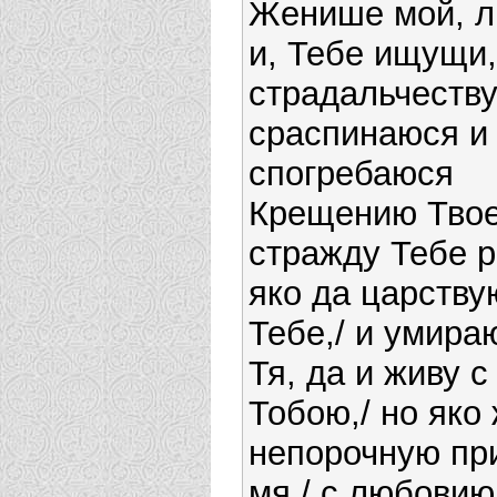
Женише мой, л
и, Тебе ищущи,
страдальчеству
сраспинаюся и
спогребаюся
Крещению Твое
стражду Тебе р
яко да царству
Тебе,/ и умира
Тя, да и живу с
Тобою,/ но яко
непорочную пр
мя,/ с любовию