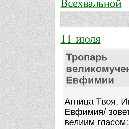
Всехвальной
11 июля
Тропарь
великомуче
Евфимии
Агница Твоя, И
Евфимия/ зове
велиим гласом: