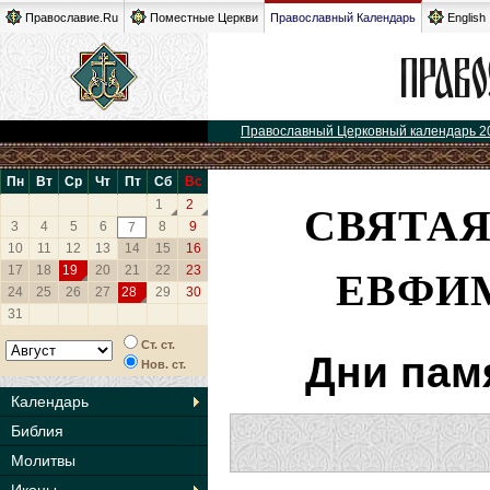
Православие.Ru
Поместные Церкви
Православный Календарь
English
Православный Церковный календарь 2
Пн
Вт
Ср
Чт
Пт
Сб
Вс
СВЯТА
1
2
3
4
5
6
8
9
7
10
11
12
13
14
15
16
ЕВФИ
17
18
19
20
21
22
23
24
25
26
27
28
29
30
31
Ст. ст.
Дни пам
Нов. ст.
Календарь
Библия
Молитвы