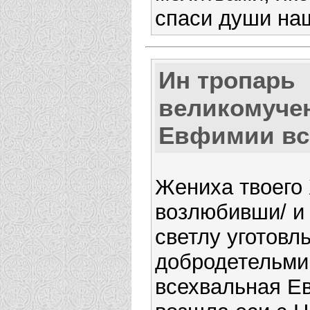
спаси души на
Ин тропарь
великомуче
Евфимии вс
Жениха твоего
возлюбивши/ и
светлу уготовл
добродетельми
всехвальная Е