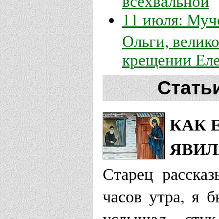
11 июля: Муч
Ольги, велико
крещении Ел
Стать
КАК 
ЯВИЛ
Старец рассказ
часов утра, я 
услышал сту