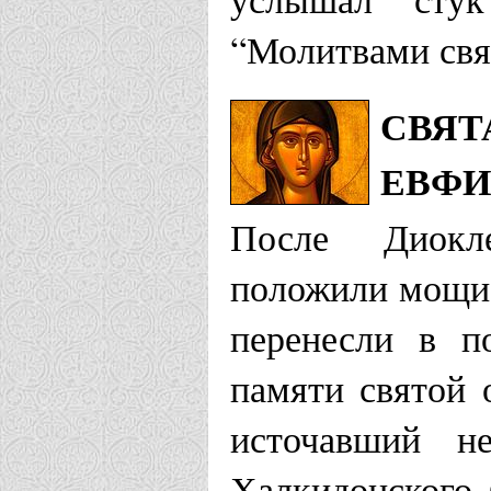
“Молитвами св
СВЯТ
ЕВФИ
После Диокле
положили мощи 
перенесли в п
памяти святой 
источавший не
Халкидонского