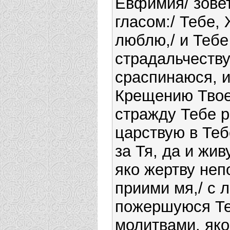
Евфимия/ зове
гласом:/ Тебе,
люблю,/ и Теб
страдальчеству
сраспинаюся, 
Крещению Твое
стражду Тебе р
царствую в Теб
за Тя, да и жив
яко жертву не
приими мя,/ с
пожершуюся Теб
молитвами, яко