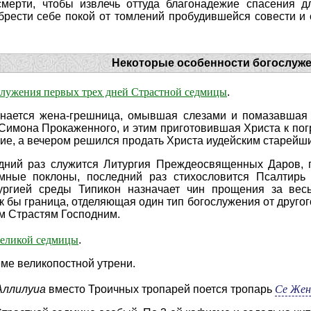
смерти, чтобы извлечь оттуда благонадежие спасения 
брести себе покой от томлений пробудившейся совести и 
Некоторые особенности богослуж
служения первых трех дней Страстной седмицы
.
нается жена-грешница, омывшая слезами и помазавшая 
Симона Прокаженного, и этим приготовившая Христа к пог
е, а вече­ром решился продать Христа иудейским старейши
дний раз служится Литургия Преждеосвященных Даров, п
мные поклоны, последний раз стихословится Псалтирь -
ургией среды Типикон назначает чин прощения за вес
как бы граница, отделяющая один тип богослужения от друг
 Страстям Господним.
Великой седмицы
.
ме великопостной утрени.
Се Жен
Аллилуиа
вместо Троичных тропарей поется тропарь