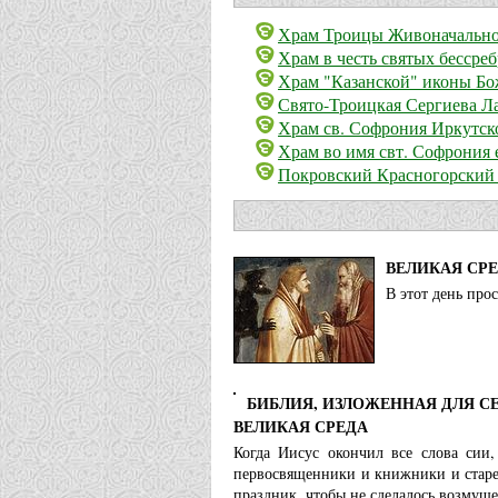
Храм Троицы Живоначально
Храм в честь святых бессре
Храм "Казанской" иконы Бо
Свято-Троицкая Сергиева Ла
Храм св. Софрония Иркутско
Храм во имя свт. Софрония 
Покровский Красногорский 
ВЕЛИКАЯ СР
В этот день про
БИБЛИЯ, ИЗЛОЖЕННАЯ ДЛЯ С
ВЕЛИКАЯ СРЕДА
Когда Иисус окончил все слова сии,
первосвященники и книжники и старей
праздник, чтобы не сделалось возмуще