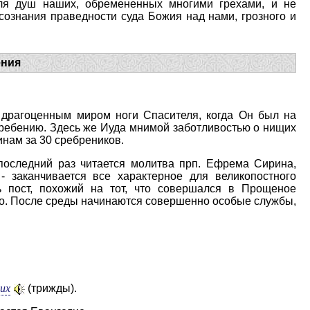
для душ наших, обремененных многими грехами, и не
сознания праведности суда Божия над нами, грозного и
ения
драгоценным миром ноги Спасителя, когда Он был на
ребению. Здесь же Иуда мнимой заботли­востью о нищих
нам за 30 сребреников.
оследний раз читается молитва прп. Ефрема Сирина,
 заканчивается все характерное для великопостного
ь пост, похожий на тот, что совершался в Прощеное
ого. После среды начинаются совершенно особые службы,
их
(трижды).