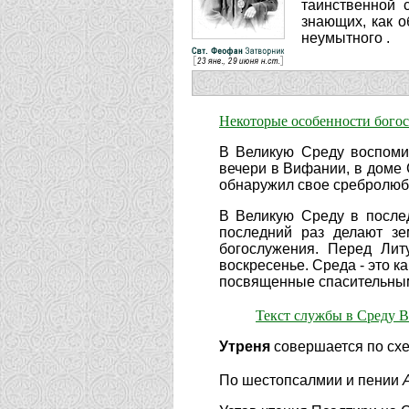
таинственной 
знающих, как о
неумытного .
Некоторые особенности бого
В Великую Среду воспоми
вечери в Вифании, в доме 
обнаружил свое сребролюби
В Великую Среду в после
последний раз делают зе
богослужения. Перед Лит
воскресенье. Среда - это 
посвященные спасительным
Текст службы в Среду 
Утреня
совершается по схе
По шестопсалмии и пении