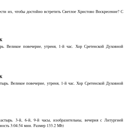
ести их, чтобы достойно встретить Светлое Христово Воскресение? С
К
ь. Великое повечерие, утреня, 1-й час. Хор Сретенской Духовной
К
тырь. Великое повечерие, утреня, 1-й час. Хор Сретенской Духовной
стырь. 3-й, 6-й, 9-й часы, изобразительны, вечерня с Литургией
сть 3:04:54 мин. Размер 133.2 Mb)