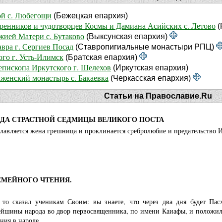
й с. Любегощи
(Бежецкая епархия)
бренников и чудотворцев Космы и Дамиана Асийских с. Летово
(
жией Матери с. Бутаково
(Выксунская епархия)
вра г. Сергиев Посад
(Ставропигиальные монастыри РПЦ)
го г. Усть-Илимск
(Братская епархия)
епископа Иркутского г. Шелехов
(Иркутская епархия)
женский монастырь с. Бакаевка
(Черкасская епархия)
Статьи на Православие.Ru
ЕДА СТРАСТНОЙ СЕДМИЦЫ ВЕЛИКОГО ПОСТА
славляется жена грешница и проклинается сребролюбие и предательство 
ЕМЕЙНОГО ЧТЕНИЯ.
 то сказал ученикам Своим: вы знаете, что через два дня будет Пас
шины народа во двор первосвященника, по имени Каиафы, и положили в
ния в народе.