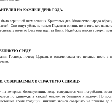
АНГЕЛИЯ НА КАЖДЫЙ ДЕНЬ ГОДА.
 было вершиной всех великих Христовых дел. Множество народа обращае
астей. Они ищут убить не только Подателя жизни, но и того, кто являе
успеваете ничего? Весь мир идет за Ним». Иудейские власти говорят пра
 ВЕЛИКУЮ СРЕДУ
ания Господа, почему Церковь и ознаменовала его печатью поста в п
ечати.
В, СОВЕРШАЕМЫХ В СТРАСТНУЮ СЕДМИЦУ
 на вечернем богослужении, когда совершается чин погребения, звон
резвон по единожды в каждый колокол от большого к малому. По пост
настоящее время традиции, никаких звонов совершать не принято до 