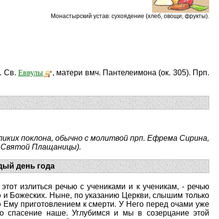
Монастырский устав: cухоядение (хлеб, овощи, фрукты).
Еввулы
). Св.
, матери вмч. Пантелеимона (ок. 305). Прп.
ликих поклона, обычно с молитвой прп. Ефрема Сирина,
у Святой Плащаницы).
дый день года
 этот излиться речью с учениками и к ученикам, - речью
но и Божеских. Ныне, по указанию Церкви, слышим только
о Ему приготовлением к смерти. У Него перед очами уже
во спасение наше. Углубимся и мы в созерцание этой