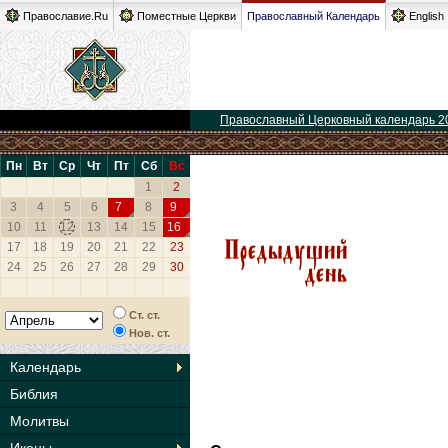
Православие.Ru
Поместные Церкви
Православный Календарь
English
Православный Церковный календарь 2
Пн
Вт
Ср
Чт
Пт
Сб
Вс
1
2
3
4
5
6
7
8
9
10
11
12
13
14
15
16
17
18
19
20
21
22
23
24
25
26
27
28
29
30
Ст. ст.
Нов. ст.
Календарь
Библия
Молитвы