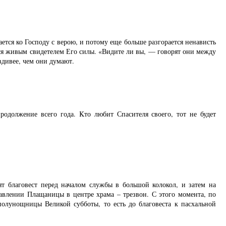
тся ко Господу с верою, и потому еще больше разгорается ненависть
тся живым свидетелем Его силы. «Видите ли вы, — говорят они между
вдивее, чем они думают.
родолжение всего года. Kто любит Спасителя своего, тот не будет
ят благовест перед началом службы в большой колокол, и затем на
авлении Плащаницы в центре храма – трезвон. С этого момента, по
полунощницы Великой субботы, то есть до благовеста к пасхальной