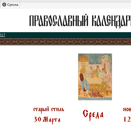
Српска
017