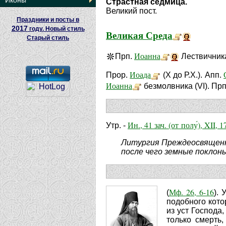
Иконы
Страстная седмица.
Великий пост.
Праздники и посты в
2017
году. Новый стиль
Великая Среда
Старый стиль
Иоанна
Прп.
Лествичника
Иоада
Прор.
(X до Р.Х.). Апп.
Иоанна
безмолвника (VI). Пр
Ин., 41 зач. (от полу́), XII, 1
Утр. -
Литургия Преждеосвященны
после чего земные поклон
Мф. 26, 6-16
(
).
подобного кото
из уст Господа
только смерть