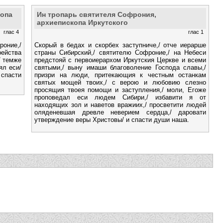
копа
Ин тропарь святителя Софрония,
архиепископа Иркутского
глас 4
глас 1
роние,/
Скорый в бедах и скорбех заступниче,/ отче иерарше
рейства
страны Сибирский,/ святителю Софроние,/ на Небеси
/ темже
предстояй с первоиерархом Иркутския Церкве и всеми
ял еси/
святыми,/ выну имаши благоволение Господа славы,/
 спасти
призри на люди, притекающия к честным останкам
святых мощей твоих,/ с верою и любовию слезно
просящия твоея помощи и заступления,/ моли, Егоже
проповедал еси людем Сибири,/ избавити я от
находящих зол и наветов вражиих,/ просветити людей
оляденевшая древле неверием сердца,/ даровати
утверждение веры Христовы/ и спасти души наша.