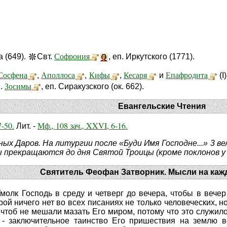
Софрония
 (649).
Свт.
, еп. Иркутского (1771).
Сосфена
Аполлоса
Кифы
Кесаря
Епафродита
,
,
,
и
(I
Зосимы
п.
, еп. Сиракузского (ок. 662).
Евангельские Чтения
7-50.
Мф., 108 зач., XXVI, 6-16.
Лит. -
х Даров. На литургии после «Буди Имя Господне...» 3 ве
ы прекращаются до дня Святой Троицы (кроме поклонов 
Святитель Феофан Затворник. Мысли на каж
 Умолк Господь в среду и четверг до вечера, чтобы в вечер
рой ничего нет во всех писаниях не только человеческих, 
, чтоб не мешали мазать Его миром, потому что это служил
, - заключительное таинство Его пришествия на землю 