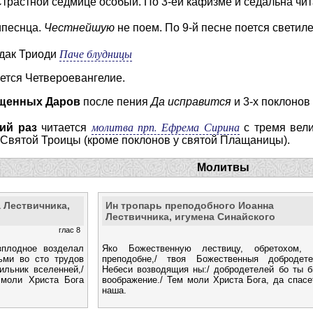
Страстной седмице особый. По 3-ей кафизме и седальна чит
ипеснца.
Честнейшую
не поем. По 9-й песне поется светил
Паче блудницы
ндак Триоди
тается Четвероевангелие.
щенных Даров
после пения
Да исправится
и 3-х поклонов
молитва прп. Ефрема Сирина
ий раз
читается
с тремя вели
 Святой Троицы (кроме поклонов у святой Плащаницы).
Молитвы
 Лествичника,
Ин тропарь преподобного Иоанна
Лествичника, игумена Синайского
глас 8
зплодное возделал
Яко Божественную лествицу, обретохом, 
ьми во сто трудов
преподобне,/ твоя Божественныя добродете
ильник вселенней,/
Небеси возводящия ны:/ добродетелей бо ты 
 моли Христа Бога
воображение./ Тем моли Христа Бога, да спас
наша.