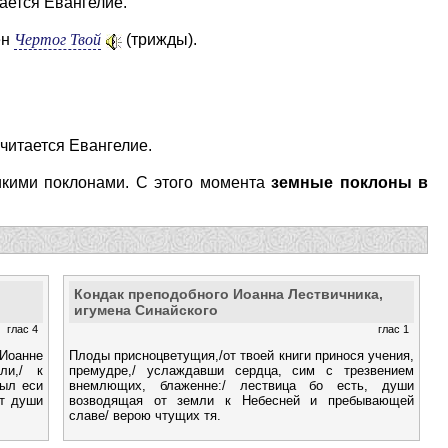
ается Евангелие.
Чертог Твой
ен
(трижды).
 читается Евангелие.
кими поклонами. С этого момента
земные поклоны в
Кондак преподобного Иоанна Лествичника,
игумена Синайского
глас 4
глас 1
Иоанне
Плоды присноцветущия,/от твоей книги принося учения,
ли,/ к
премудре,/ услаждавши сердца, сим с трезвением
был еси
внемлющих, блаженне:/ лествица бо есть, души
ет души
возводящая от земли к Небесней и пребывающей
славе/ верою чтущих тя.