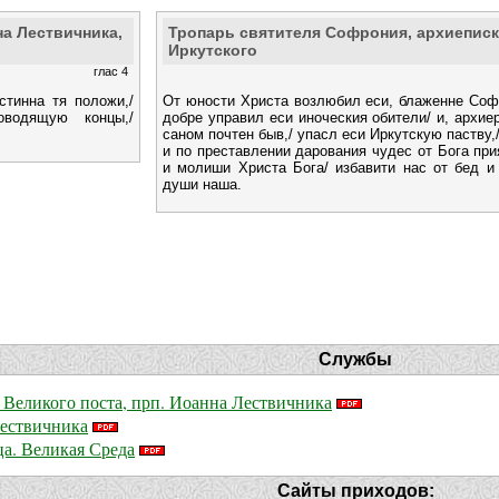
на Лествичника,
Тропарь святителя Софрония, архиепис
Иркутского
глас 4
стинна тя положи,/
От юности Христа возлюбил еси, блаженне Соф
оводящую концы,/
добре управил еси иноческия обители/ и, архие
саном почтен быв,/ упасл еси Иркутскую паству,
и по преставлении дарования чудес от Бога при
и молиши Христа Бога/ избавити нас от бед и
души наша.
Службы
я Великого поста, прп. Иоанна Лествичника
Лествичника
ца. Великая Среда
Сайты приходов: