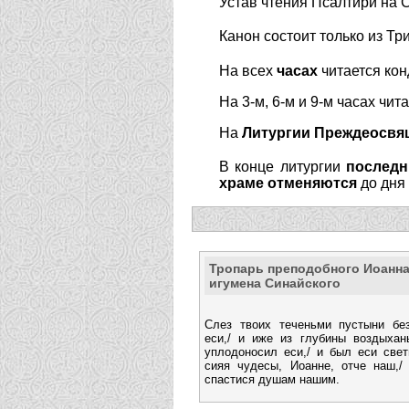
Устав чтения Псалтири на 
Канон состоит только из Тр
На всех
часах
читается ко
На 3-м, 6-м и 9-м часах чи
На
Литургии Преждеосвя
В конце литургии
последн
храме отменяются
до дня
Тропарь преподобного Иоанна
игумена Синайского
Слез твоих теченьми пустыни бе
еси,/ и иже из глубины воздыхан
уплодоносил еси,/ и был еси свет
сияя чудесы, Иоанне, отче наш,/
спастися душам нашим.