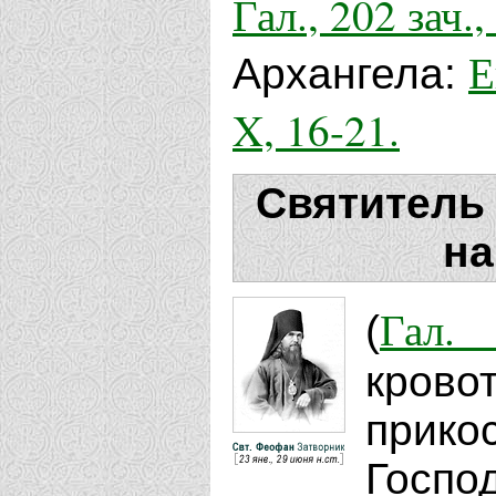
Гал., 202 зач.,
Е
Архангела:
X, 16-21.
Святитель
на
Гал. 
(
кров
прик
Госпо