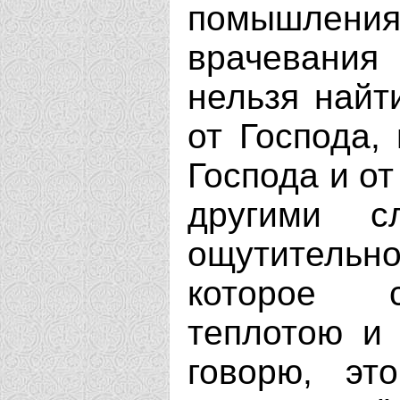
помышления 
врачевания
нельзя найти
от Господа,
Господа и от
другими с
ощутитель
которое с
теплотою и 
говорю, эт