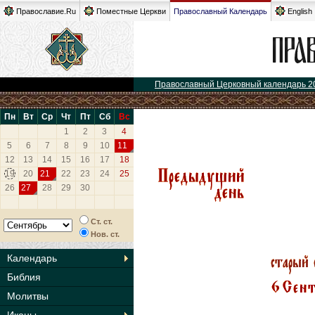
Православие.Ru
Поместные Церкви
Православный Календарь
English
Православный Церковный календарь 2
Пн
Вт
Ср
Чт
Пт
Сб
Вс
1
2
3
4
5
6
7
8
9
10
11
12
13
14
15
16
17
18
19
20
21
22
23
24
25
26
27
28
29
30
Ст. ст.
Нов. ст.
Календарь
Библия
Молитвы