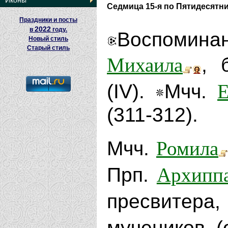
Иконы
Седмица 15-я по Пятидесятн
Праздники и посты
2022
в
году.
Воспомин
Новый стиль
Старый стиль
Михаила
, 
Е
(IV).
Мчч.
(311-312).
Ромила
Мчч.
Архипп
Прп.
пресвитера
мучеников 