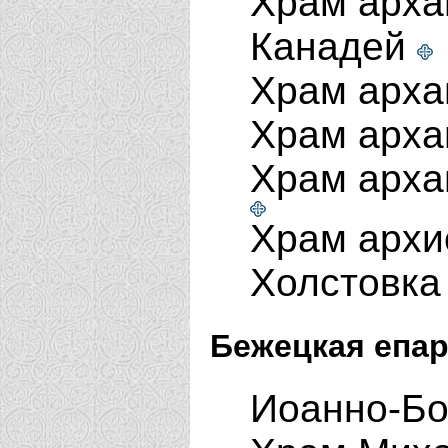
Храм арха
Канадей
Храм арха
Храм арха
Храм арха
Храм архи
Холстовк
Бежецкая епар
Иоанно-Бо