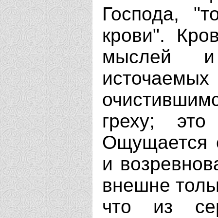
Господа, "т
крови". Кро
мыслей и 
источае
очистившим
греху; это
Ощущается о
и возревнов
внешне тольк
что из се