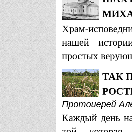
МИХ
Храм-исповедн
нашей истори
простых верую
ТАК 
РОСТ
Протоиерей Ал
Каждый день на
той, которая