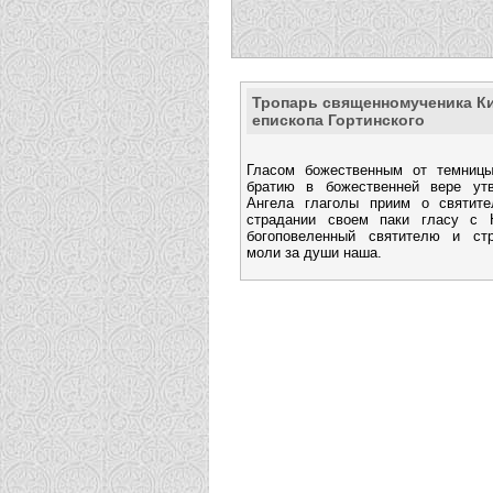
Тропарь священномученика К
епископа Гортинского
Гласом божественным от темницы
братию в божественней вере утв
Ангела глаголы приим о святите
страдании своем паки гласу с Н
богоповеленный святителю и стр
моли за души наша.