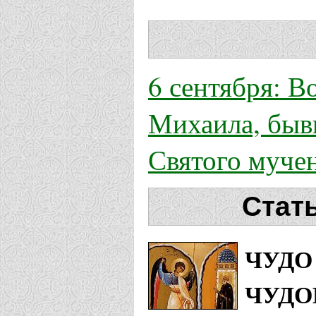
6 сентября: В
Михаила, бывш
Святого муче
Стат
ЧУДО 
ЧУДО