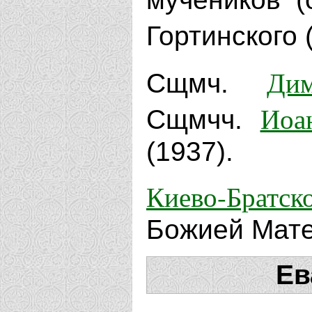
Гортинского (
Дим
Сщмч.
Иоа
Сщмчч.
(1937).
Киево-Братск
Божией Мате
Ев