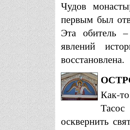
Чудов монасты
первым был отв
Эта обитель –
явлений исто
восстановлена.
ОСТР
Как-т
Тасос
осквернить свя