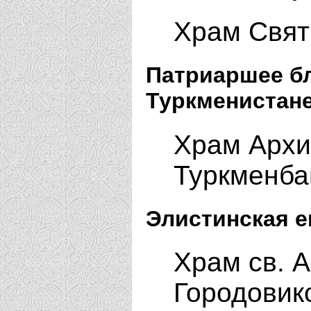
Храм Свят
Патриаршее б
Туркменистане
Храм Архи
Туркменб
Элистинская е
Храм св. А
Городовик