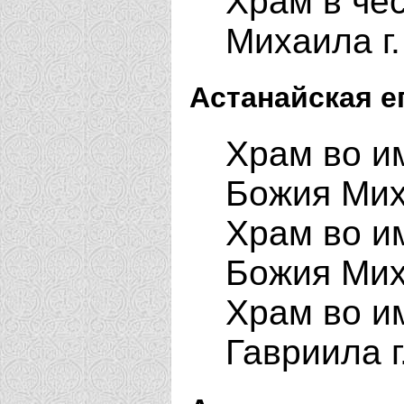
Храм в чес
Михаила г
Астанайская е
Храм во и
Божия Мих
Храм во и
Божия Мих
Храм во и
Гавриила г