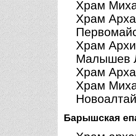
Храм Миха
Храм Арха
Первомай
Храм Архи
Малышев 
Храм Арха
Храм Миха
Новоалта
Барышская еп