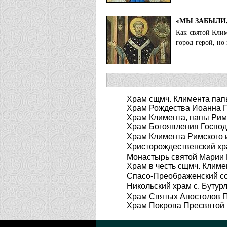
«МЫ ЗАБЫЛИ
Как святой Клим
город-герой, но 
Храм сщмч. Климента папы
Храм Рождества Иоанна Пр
Храм Климента, папы Римс
Храм Богоявления Господн
Храм Климента Римского и
Христорождественский хра
Монастырь святой Марии 
Храм в честь сщмч. Климен
Спасо-Преображенский соб
Никольский храм с. Бутур
Храм Святых Апостолов П
Храм Покрова Пресвятой 