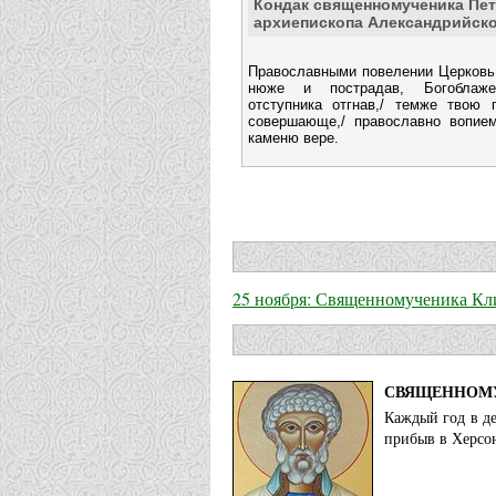
Кондак священномученика Пет
архиепископа Александрийск
Православными повелении Церковь 
нюже и пострадав, Богоблаже
отступника отгнав,/ темже твою 
совершающе,/ православно вопием
каменю вере.
25 ноября: Священномученика Кл
СВЯЩЕННОМУ
Каждый год в д
прибыв в Херсон