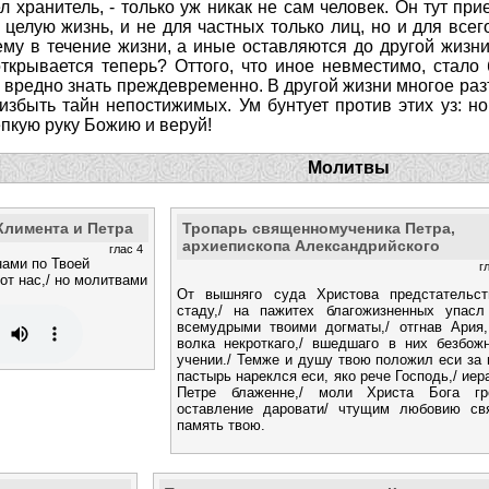
л хранитель, - только уж никак не сам человек. Он тут при
целую жизнь, и не для частных только лиц, но и для все
му в течение жизни, а иные оставляются до другой жизни
ткрывается теперь? Оттого, что иное невместимо, стало 
ы вредно знать преждевременно. В другой жизни многое раз
збыть тайн непостижимых. Ум бунтует против этих уз: но 
епкую руку Божию и веруй!
Молитвы
Климента и Петра
Тропарь священномученика Петра,
архиепископа Александрийского
глас 4
нами по Твоей
г
 от нас,/ но молитвами
От вышняго суда Христова предстательст
стаду,/ на пажитех благожизненных упасл
всемудрыми твоими догматы,/ отгнав Ария,
волка некроткаго,/ вшедшаго в них безбож
учении./ Темже и душу твою положил еси за 
пастырь нареклся еси, яко рече Господь,/ ие
Петре блаженне,/ моли Христа Бога гр
оставление даровати/ чтущим любовию св
память твою.