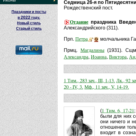
Иконы
Седмица 26-я по Пятидесятн
Рождественский пост.
Праздники и посты
2022
в
году.
Отдание
праздника Введен
Новый стиль
Александрийского (311).
Старый стиль
Петра
Прп.
молчальника Гал
Магдалины
Прмц.
(1931). Сщ
Александра
Иоанна
Виктора
Ан
,
,
,
1 Тим., 283 зач., III, 1-13.
Лк., 92 за
20 - IV, 3.
Мф., 11 зач., V, 14-19.
1 Тим. 6, 17-21
(
были для них с
они ничего и н
отношении толь
входит в созн