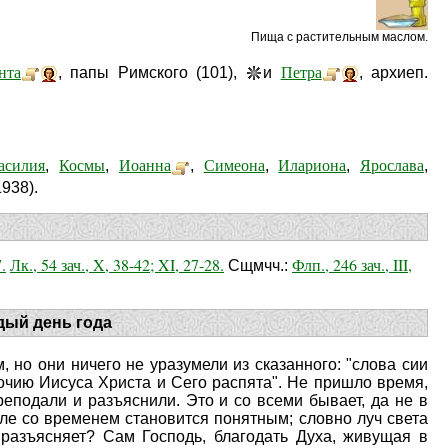
Пища с растительным маслом.
нта
Петра
, папы Римского (101),
и
, архиеп.
асилия
Космы
Иоанна
Симеона
Илариона
Ярослава
,
,
,
,
,
,
938).
.
Лк., 54 зач., X, 38-42; XI, 27-28.
Флп., 246 зач., III,
Сщмчч.:
дый день года
, но они ничего не уразумели из сказанного: "слова сии
точию Иисуса Христа и Сего распята". Не пришло время,
реподали и разъяснили. Это и со всеми бывает, да не в
але со временем становится понятным; словно луч света
 разъясняет? Сам Господь, благодать Духа, живущая в