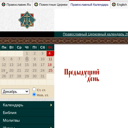
Православие.Ru
Поместные Церкви
Православный Календарь
English
Православный Церковный календарь 2
Пн
Вт
Ср
Чт
Пт
Сб
Вс
1
2
3
4
5
6
7
8
9
10
11
12
13
14
15
16
17
18
19
20
21
22
23
24
25
26
27
28
29
30
31
Ст. ст.
Нов. ст.
Календарь
Библия
Молитвы