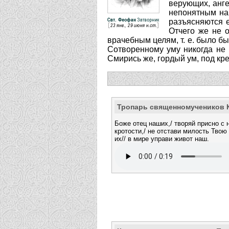
верующих, анге
непонятным на 
разъясняются е
Отчего же не о
врачебным целям, т. е. было б
Сотворенному уму никогда не и
Смирись же, гордый ум, под кр
Тропарь священномучеников 
Боже отец наших,/ творяй присно с 
кротости,/ не отстави милость Твою
их// в мире управи живот наш.