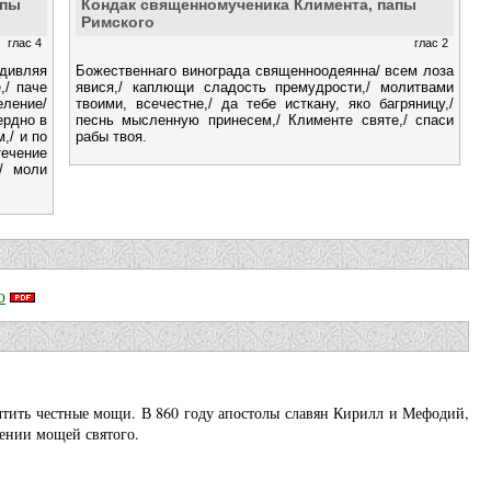
апы
Кондак священномученика Климента, папы
Римского
глас 4
глас 2
дивляя
Божественнаго винограда священноодеянна/ всем лоза
,/ паче
явися,/ каплющи сладость премудрости,/ молитвами
еление/
твоими, всечестне,/ да тебе исткану, яко багряницу,/
ердно в
песнь мысленную принесем,/ Клименте святе,/ спаси
,/ и по
рабы твоя.
ечение
/ моли
о
чтить честные мощи. В 860 году апостолы славян Кирилл и Мефодий,
тении мощей святого.