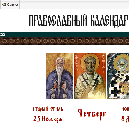
Српска
022