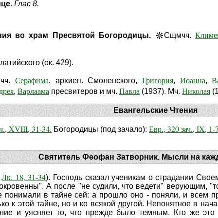
ице.
Глас 8.
Климе
ия во храм Пресвятой Богородицы.
Сщмчч.
атийского (ок. 429).
Серафима
Григория
Иоанна
В
мчч.
, архиеп. Смоленского,
,
,
дрея
Варлаама
Павла
Николая
,
пресвитеров и мч.
(1937). Мч.
(1
Евангельские Чтения
ч., XVIII, 31-34.
Евр., 320 зач., IX, 1-7
Богородицы (под зачало):
Святитель Феофан Затворник. Мысли на каж
Лк. 18, 31-34
;
). Господь сказал ученикам о страдании Своем
окровенны". А после "не судили, что ведети" верующим, "
е понимали в тайне сей: а прошло оно - поняли, и всем п
ко к этой тайне, но и ко всякой другой. Непонятное в нач
ание и уясняет то, что прежде было темным. Кто же это