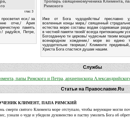
ра,
Тропарь священномученика Климента, п
ого
Римского
глас 3
просветил еси,/ за
Иже от Бога чудодействы/ преславно у
нне отче,/ Ария
вселенныя концы мира,/ священный страдальче
пречестную память
естества морю составы водам содеваеши разд
:/ радуйся, Петре,
в честней памяти твоей/ всегда притекающим ус
Богозданную ти церковь/ чудесным твоим мощем
всенародном хождении,/ море во едино т
чудодетельне твориши,/ Клименте предивный,
Христа Бога спастися душам нашим.
Службы
имента, папы Римского и Петра, архиепископа Александрийског
Статьи на Православие.Ru
ЧЕНИК КЛИМЕНТ, ПАПА РИМСКИЙ
ень смерти святого Климента море отступало, чтобы верующие могли по
ес, узнали о чуде и убедили духовенство и паству умолить Бога об обре