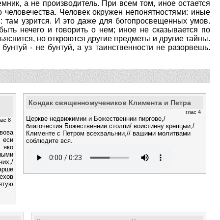
емник, а не производитель. При всем том, иное остается
го человечества. Человек окружен непонятностями: иные
: там узрится. И это даже для богопросвещенных умов.
быть нечего и говорить о нем; иное не сказывается по
ъяснится, но откроются другие предметы и другие тайны.
бунтуй - не бунтуй, а уз таинственности не разорвешь.
Кондак священномучеников Климента и Петра
глас 4
Церкве недвижимии и Божественнии пиргове,/
лас 8
благочестия Божественнии столпи/ воистинну крепцыи,/
вова
Клименте с Петром всехвальнии,// вашими молитвами
 еси
соблюдите вся.
 яко
ными
них,/
рарше
ехов
ятую