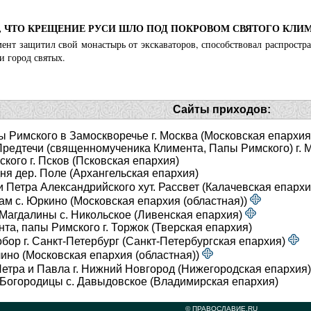
, ЧТО КРЕЩЕНИЕ РУСИ ШЛО ПОД ПОКРОВОМ СВЯТОГО КЛИ
ент защитил свой монастырь от экскаваторов, способствовал распростра
и город святых.
Сайты приходов:
 Римского в Замоскворечье г. Москва (Московская епархия
едтечи (священномученика Климента, Папы Римского) г. Мо
кого г. Псков (Псковская епархия)
я дер. Поле (Архангельская епархия)
 Петра Александрийского хут. Рассвет (Калачевская епарх
м c. Юркино (Московская епархия (областная))
Магдалины с. Никольское (Ливенская епархия)
та, папы Римского г. Торжок (Тверская епархия)
ор г. Санкт-Петербург (Санкт-Петербургская епархия)
лино (Московская епархия (областная))
етра и Павла г. Нижний Новгород (Нижегородская епархия
Богородицы с. Давыдовское (Владимирская епархия)
© ПРАВОСЛАВИЕ.RU