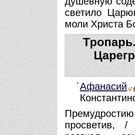
душевную соде
светило Царюг
моли Христа Б
Тропарь
Царегр
Афанасий
Константин
Премудростию 
просветив, /