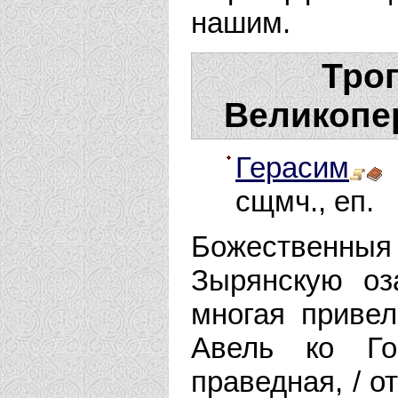
нашим.
Троп
Великопе
Герасим
сщмч., еп.
Божественныя
Зырянскую оз
многая привел
Авель ко Го
праведная, / о