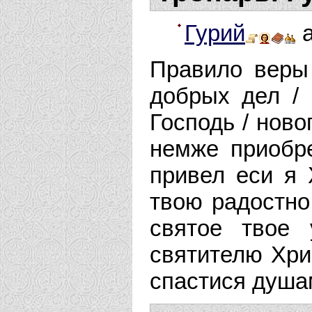
Гурий
а
Правило веры 
добрых дел / 
Господь / ново
немже приобр
привел еси я 
твою радостно
святое твое 
святителю Хрис
спастися душа