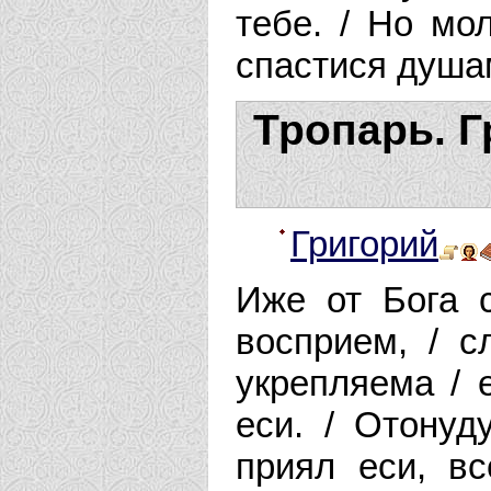
тебе. / Но мол
спастися душа
Тропарь. Г
Григорий
Иже от Бога 
восприем, / с
укрепляема / 
еси. / Отонуд
приял еси, вс