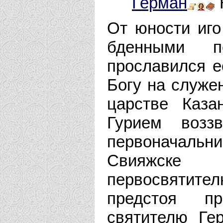
Герман
От юности иго
бденными п
прославился е
Богу на служе
царстве Каза
Гурием возз
первоначальн
Свияжске
первосвятител
предстоя пр
святителю Ге