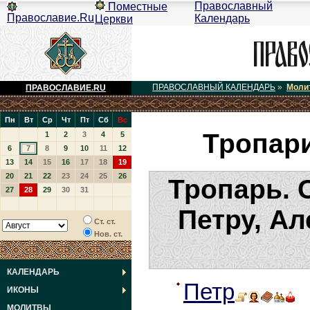
Православный
Поместные
Православие.Ru
Календарь
Церкви
ПРАВОСЛАВНЫЙ КАЛЕНДАРЬ
»
Моли
ПРАВОСЛАВИЕ.RU
Пн
Вт
Ср
Чт
Пт
Сб
Вс
Тропари
1
2
3
4
5
6
7
8
9
10
11
12
13
14
15
16
17
18
19
20
21
22
23
24
25
26
Тропарь. 
27
28
29
30
31
Петру, Ал
Ст. ст.
Нов. ст.
КАЛЕНДАРЬ
Петр
м
ИКОНЫ
МОЛИТВЫ