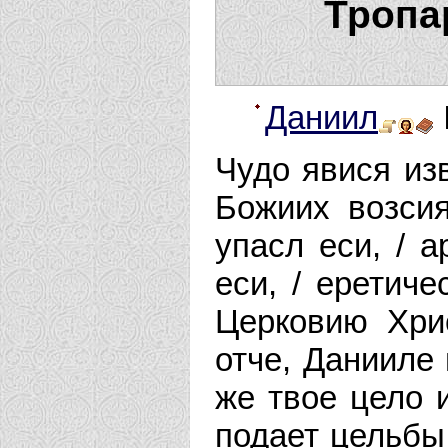
Тропа
Даниил
Чудо явися из
Божиих возси
упасл еси, / 
еси, / еретиче
Церковию Хри
отче, Данииле 
же твое цело 
подает цельбы