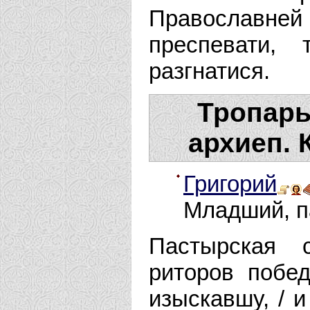
Православн
преспевати,
разгнатися.
Тропарь
архиеп. 
Григорий
Младший, п
Пастырская 
риторов побе
изыскавшу, / 