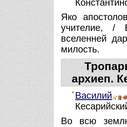
Константин
Яко апостоло
учителие, /
вселенней да
милость.
Тропар
архиеп. К
Василий
Кесарийски
Во всю земл