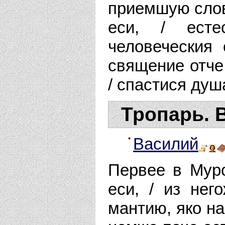
приемшую слов
еси, / есте
человеческия 
священие отче
/ спастися ду
Тропарь. 
Василий
Первее в Мур
еси, / из нег
мантию, яко на