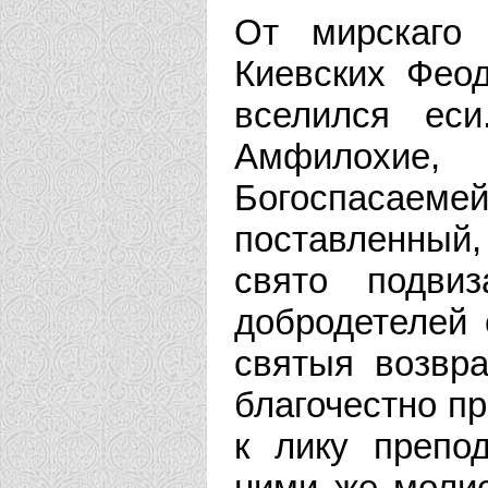
От мирскаго
Киевских Фео
вселился еси
Амфилохие,
Богоспасаеме
поставленный,
свято подви
добродетелей 
святыя возвра
благочестно пр
к лику препо
ними же молис