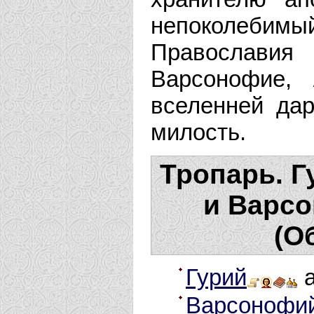
непоколебим
Православи
Варсонофие,
вселенней да
милость.
Тропарь. Г
и Варсо
(О
Гурий
а
Варсонофи