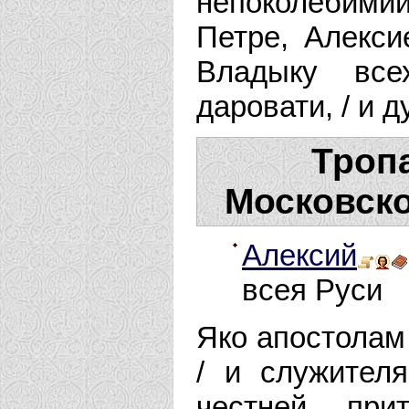
непоколебими
Петре, Алекси
Владыку все
даровати, / и
Тропа
Московско
Алексий
всея Руси
Яко апостолам
/ и служителя
честней при