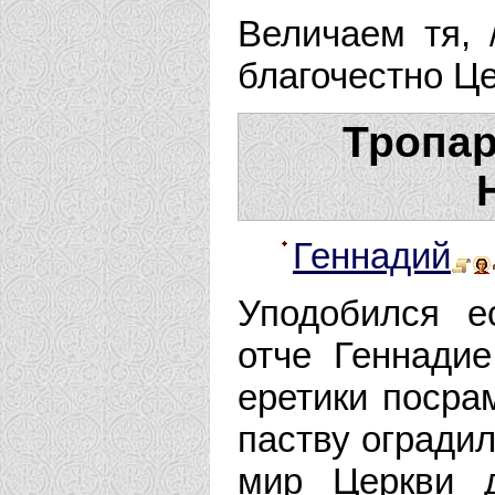
Величаем тя, 
благочестно Ц
Тропар
Геннадий
Уподобился е
отче Геннади
еретики посрам
паству оградил
мир Церкви 