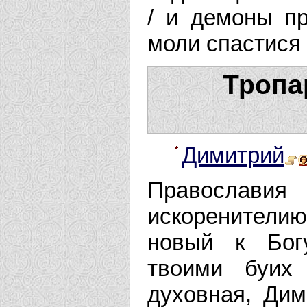
/ и демоны пр
моли спастися
Тропа
Димитрий
Православ
искоренители
новый к Бог
твоими буих
духовная, Дим