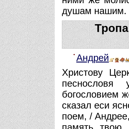
душам нашим.
Тропа
Андрей
Христову Цер
песнословя 
богословием ж
сказал еси ясно
поем, / Андрее
память твою,