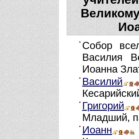
Великому
Иоа
Собор всел
Василия Ве
Иоанна Зла
Василий
Кесарийски
Григорий
Младший, п
Иоанн