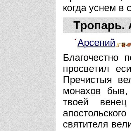
когда уснем в 
Тропарь. 
Арсений
Благочестно п
просветил ес
Пречистыя ве
монахов быв,
твоей венец
апостольско
святителя вели