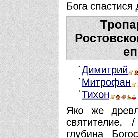
Бога спастися
Тропа
Ростовско
еп
Димитрий
Митрофан
Тихон
Яко же древ
святителие, 
глубина Бого