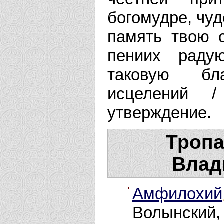
богомудре, чу
память твою с
пениих раду
таковую бл
исцелений 
утверждение.
Тропа
Влад
Амфилохий
Волынский, 