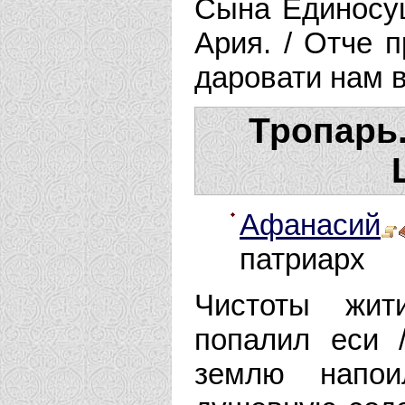
Сына Единосущ
Ария. / Отче п
даровати нам 
Тропарь
Афанасий
патриарх
Чистоты жит
попалил еси 
землю напои