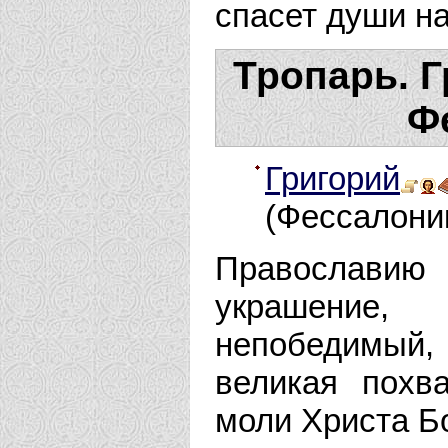
спасет души н
Тропарь. Г
Ф
Григорий
(Фессалоник
Православи
украшение,
непобедимый, 
великая похва
моли Христа Б