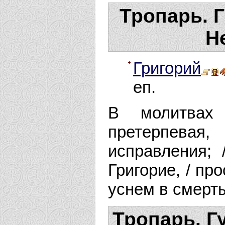
Тропарь. 
Н
Григорий
еп.
В молитвах 
претерпевая
исправления; 
Григорие, / пр
уснем в смерть
Тропарь. Г