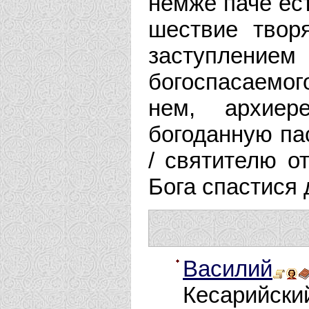
немже паче ест
шествие твор
заступление
богоспасаемог
нем, архиер
богоданную па
/ святителю о
Бога спастися
Василий
Кесарийски