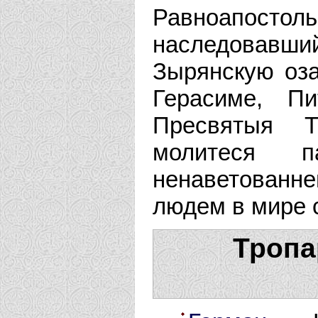
Равноапосто
наследовавший
Зырянскую оза
Герасиме, П
Пресвятыя Т
молитеся 
ненаветованн
людем в мире 
Тропа