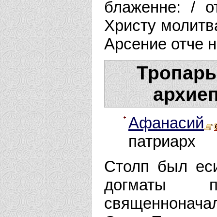
блаженне: / 
Христу молитв
Арсение отче 
Тропарь
архиеп
Афанасий
патриарх
Столп был ес
догматы п
священнонач