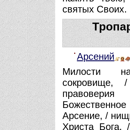
святых Своих.
Тропар
Арсений
Милости на
сокровище, 
правовери
Божественное 
Арсение, / нищ
Христа Бога, 