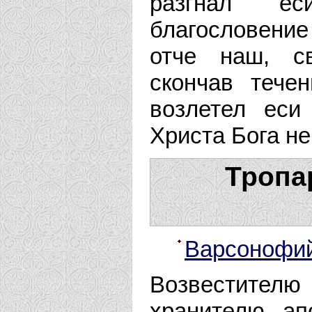
разгнал ес
благословение 
отче наш, с
скончав тече
возлетел еси
Христа Бога н
Тропа
Варсонофи
Возвестителю 
хранителю ап