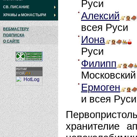
Руси
СВ. ПИСАНИЕ
Алексий
ХРАМЫ
и
МОНАСТЫРИ
всея Руси
ВЕБМАСТЕРУ
ПОДПИСКА
Иона
О САЙТЕ
Руси
Филипп
Московский
Ермоген
и всея Руси
Первопристол
хранителие ап