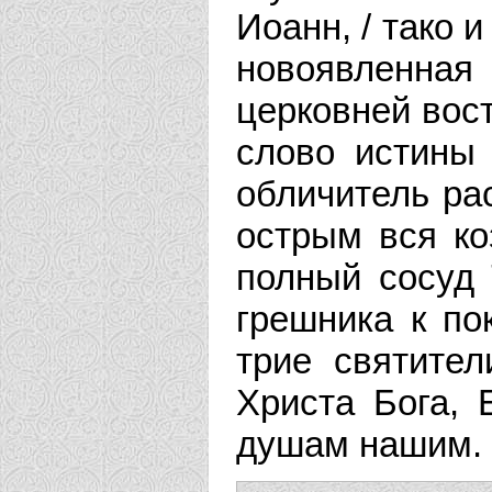
Иоанн, / тако 
новоявленна
церковней вост
слово истины
обличитель ра
острым вся ко
полный сосуд 
грешника к по
трие святител
Христа Бога, 
душам нашим.