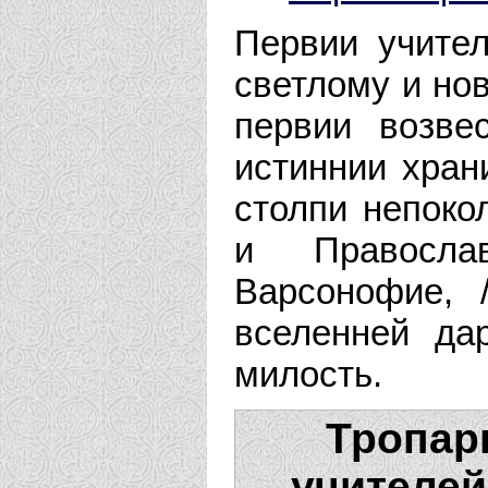
Первии учите
светлому и но
первии возвес
истиннии хран
столпи непоко
и Правосла
Варсонофие, 
вселенней д
милость.
Тропар
учителей