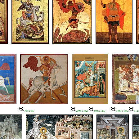
767 x 800
2598 x 3625
860 x 1200
1400 x 1842
912 