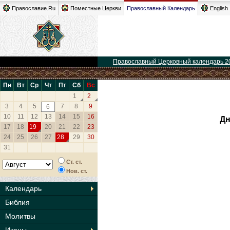
Православие.Ru
Поместные Церкви
Православный Календарь
English
Православный Церковный календарь 2
Пн
Вт
Ср
Чт
Пт
Сб
Вс
1
2
3
4
5
7
8
9
6
10
11
12
13
14
15
16
Дн
17
18
19
20
21
22
23
24
25
26
27
28
29
30
31
Ст. ст.
Нов. ст.
Календарь
Библия
Молитвы