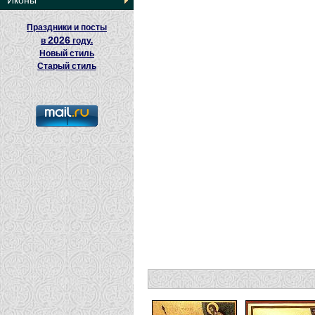
Иконы
Праздники и посты
2026
в
году.
Новый стиль
Старый стиль