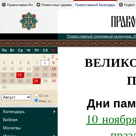
Православие.Ru
Поместные Церкви
Православный Календарь
English
Православный Церковный календарь 2
Пн
Вт
Ср
Чт
Пт
Сб
Вс
ВЕЛИК
1
2
3
4
5
6
7
9
8
10
11
12
13
14
15
16
17
18
19
20
21
22
23
24
25
26
27
28
29
30
31
Ст. ст.
Дни пам
Нов. ст.
Календарь
10 ноября
Библия
Молитвы
праз