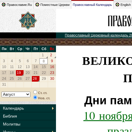
Православие.Ru
Поместные Церкви
Православный Календарь
English
Православный Церковный календарь 2
Пн
Вт
Ср
Чт
Пт
Сб
Вс
ВЕЛИК
1
2
3
4
5
6
7
9
8
10
11
12
13
14
15
16
17
18
19
20
21
22
23
24
25
26
27
28
29
30
31
Ст. ст.
Дни пам
Нов. ст.
Календарь
10 ноября
Библия
Молитвы
праз