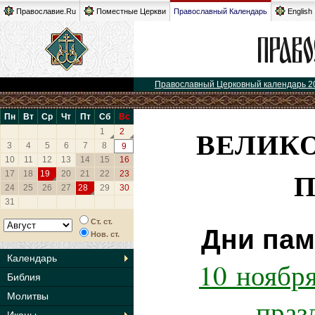
Православие.Ru
Поместные Церкви
Православный Календарь
English
Православный Церковный календарь 2
Пн
Вт
Ср
Чт
Пт
Сб
Вс
ВЕЛИК
1
2
3
4
5
6
7
8
9
10
11
12
13
14
15
16
17
18
19
20
21
22
23
24
25
26
27
28
29
30
31
Ст. ст.
Дни пам
Нов. ст.
Календарь
10 ноября
Библия
Молитвы
праз