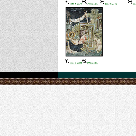
1488 x 2336
764 x 1200
1153 x 2342
15
1631 x 2180
898 x 1200