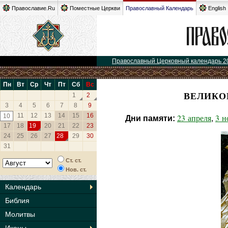
Православие.Ru
Поместные Церкви
Православный Календарь
English
Православный Церковный календарь 2
Пн
Вт
Ср
Чт
Пт
Сб
Вс
ВЕЛИКО
1
2
3
4
5
6
7
8
9
11
12
13
14
15
16
10
23 апреля
3 н
Дни памяти:
,
17
18
19
20
21
22
23
24
25
26
27
28
29
30
31
Ст. ст.
Нов. ст.
Календарь
Библия
Молитвы