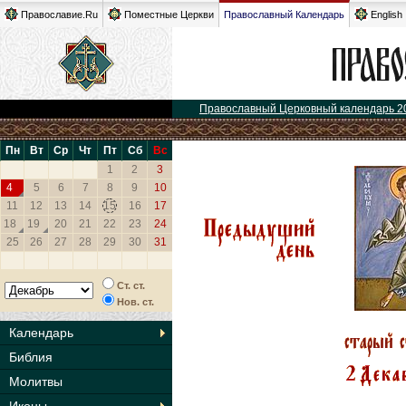
Православие.Ru
Поместные Церкви
Православный Календарь
English
Православный Церковный календарь 2
Пн
Вт
Ср
Чт
Пт
Сб
Вс
1
2
3
4
5
6
7
8
9
10
11
12
13
14
15
16
17
18
19
20
21
22
23
24
25
26
27
28
29
30
31
Ст. ст.
Нов. ст.
Календарь
Библия
Молитвы