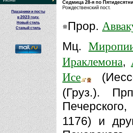
Иконы
Седмица 28-я по Пятидесятн
Рождественский пост.
Праздники и посты
2023
в
году.
Аввак
Прор.
Новый стиль
Старый стиль
Миропи
Мц.
Ираклемона
,
Исе
(Иессе
(Груз.). П
Печерского
1176) и др