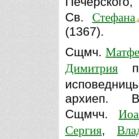
Печерского,
Стефана
Св.
(1367).
Матфе
Сщмч.
Димитрия
пр
исповедниц
архиеп. Ве
Иоа
Сщмчч.
Сергия
Вла
,