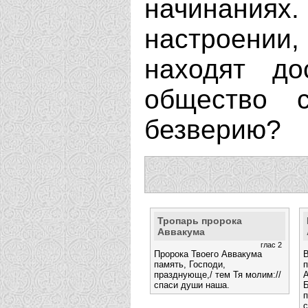
начинаниях.
настроении
находят д
общество с
безверию?
Тропарь пророка
Аввакума
глас 2
Пророка Твоего Аввакума
В
память, Господи,
п
празднующе,/ тем Тя молим://
А
спаси души наша.
п
с