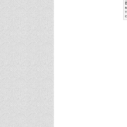
В
м
т
с