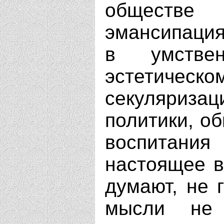
обществе 
эмансипация
в умстве
эстетиче
секуляризац
политики, об
воспитани
настоящее в
думают, не 
мысли не