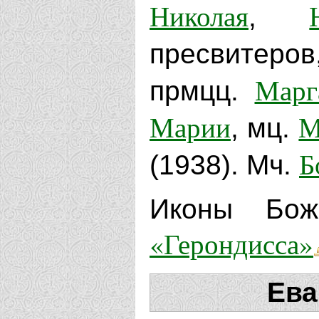
Николая
,
пресвитер
Марг
прмцц.
Марии
М
, мц.
Б
(1938). Мч.
Иконы Бож
«Герондисса»
Ева