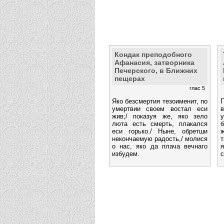
Кондак преподобного
Афанасия, затворника
Печерского, в Ближних
пещерах
глас 5
Яко безсмертия тезоименит, по
умертвии своем востал еси
жив;/ показуя же, яко зело
у
люта есть смерть, плакался
еси горько./ Ныне, обретши
некончаемую радость,/ молися
т
о нас, яко да плача вечнаго
избудем.
с