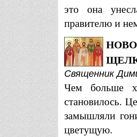
это она унесл
правителю и не
НОВО
ЩЕЛ
Священник Дим
Чем больше х
становилось. Це
замышляли гони
цветущую.