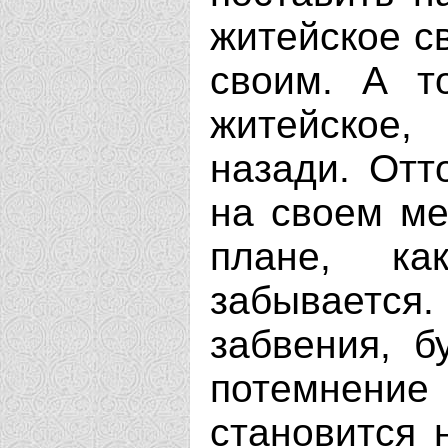
житейское с
своим. А т
житейское,
назади. Отт
на своем ме
плане, ка
забывает
забвения, б
потемнение
становится 