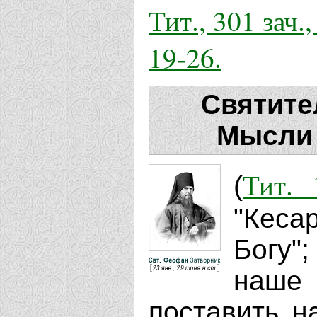
Тит., 301 зач., 
19-26.
Святите
Мысли 
Тит. 
(
"Кеса
Богу"
наше 
поставить на