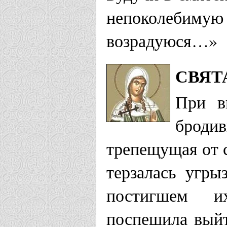
непоколебим
возрадуюся…»
СВЯТ
При в
брод
трепещущая от с
терзалась угры
постигшем и
поспешила выйт