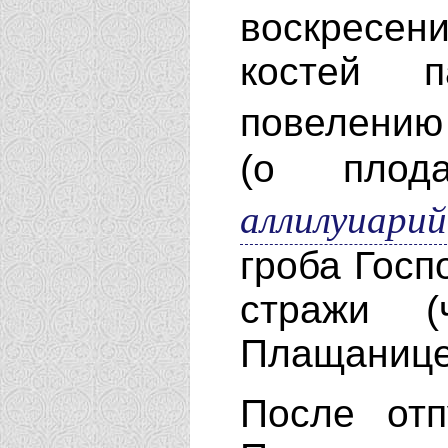
воскресен
костей 
повелени
(о плода
аллилуиарий
гроба Госп
стражи (
Плащанице
После отп