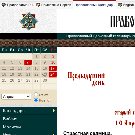
Православие.Ru
Поместные Церкви
Православный Календарь
English
Православный Церковный календарь 2
Пн
Вт
Ср
Чт
Пт
Сб
Вс
1
2
3
4
5
6
7
8
9
10
11
12
13
14
15
16
17
18
19
20
21
22
23
24
25
26
27
28
29
30
Ст. ст.
Нов. ст.
Календарь
Библия
Молитвы
Страстная седмица.