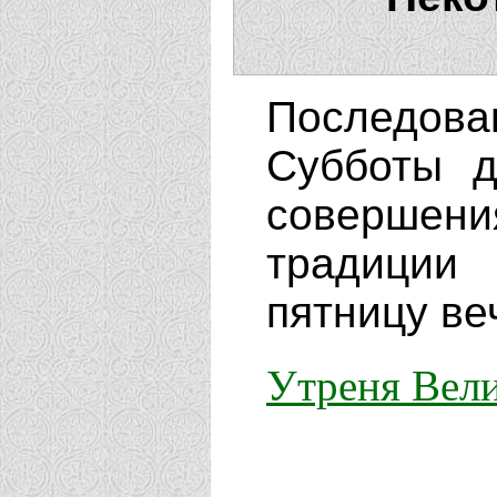
Последо
Субботы д
совершен
традиции
пятницу ве
Утреня Вел