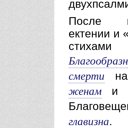
двухпсалми
После ш
ектении и 
стихам
Благообраз
смерти
на
женам
и н
Благовещ
главизна
.