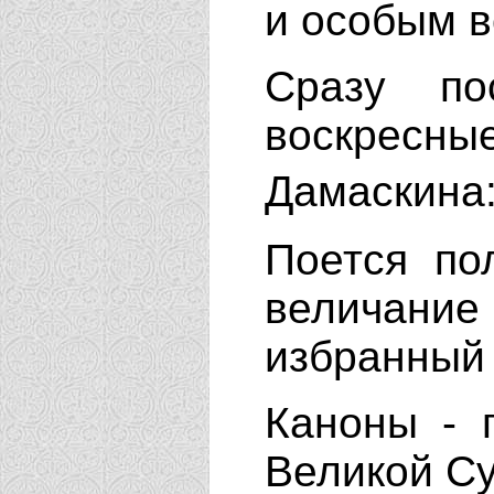
и особым в
Сразу по
воскресн
Дамаскина
Поется по
величание
избранный
Каноны - 
Великой С