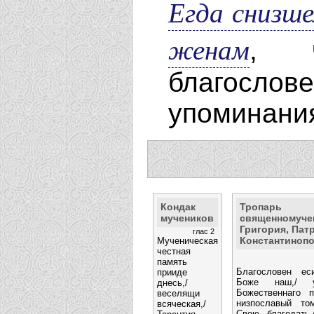
Егда снизше
женам
, ч
благослове
упоминания
Кондак
Тропарь
мучеников
священномуче
Григория, Пат
глас 2
Константиноп
Мученическая
честная
память
Благословен ес
прииде
Боже наш,/ у
днесь,/
Божественнаго п
веселящи
низпославый то
всяческая,/
Свою благодать