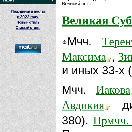
Иконы
Великий пост.
Праздники и посты
Великая Суб
2022
в
году.
Новый стиль
Старый стиль
Терен
Мчч.
Максима
Зи
,
и иных 33-х (
Иакова
Мчч.
Авдикия
диа
Прмчч.
380).