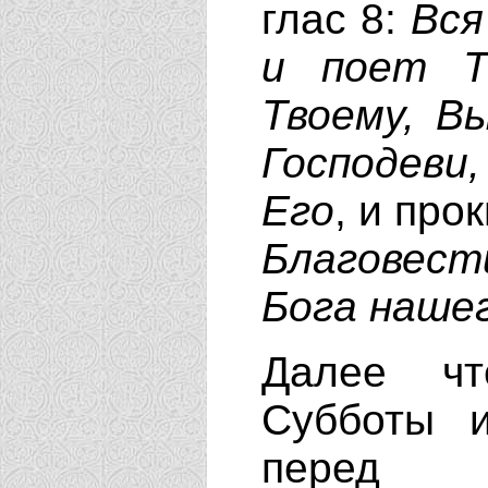
глас 8:
Вся
и поет Т
Твоему, В
Господеви,
Его
, и про
Благовест
Бога наше
Далее чт
Субботы и
перед П