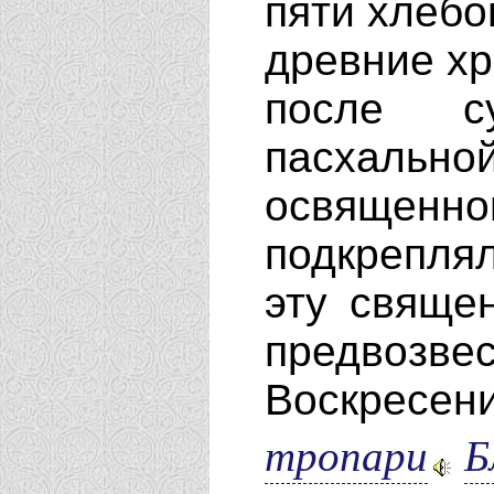
пяти хлебов
древние хр
после с
пасхальн
освяще
подкреплял
эту свяще
предвозве
Воскресе
тропари
Б