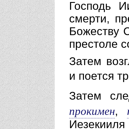
Господь И
смерти, пр
Божеству 
престоле 
Затем воз
и поется т
Затем сл
прокимен
,
Иезекииля