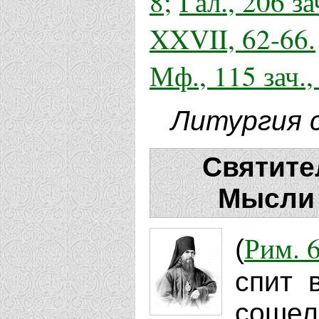
8;
Гал., 206 зач
XXVII, 62-66.
Мф., 115 зач.,
Литургия с
Святите
Мысли 
Рим. 6
(
спит 
сошел