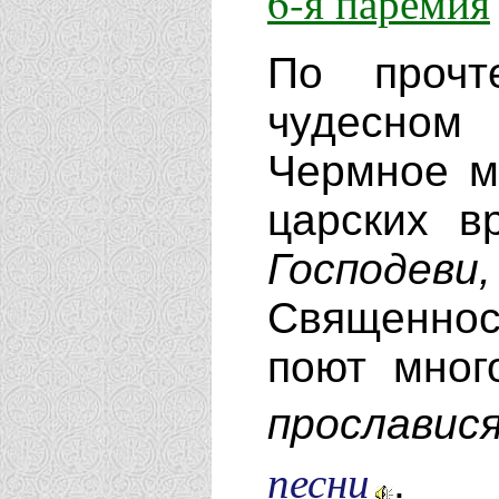
6-я паремия
По прочт
чудесном
Чермное м
царских в
Господеви
Священнос
поют мног
прославис
песни
.