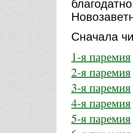
благодатно
Новозаветн
Сначала ч
1-я паремия
2-я паремия
3-я паремия
4-я паремия
5-я паремия