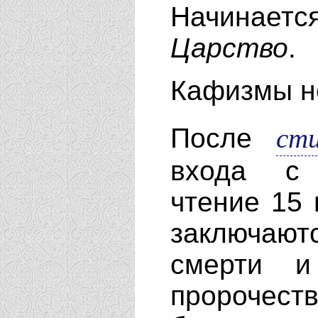
Начинаетс
Царство
.
Кафизмы н
ст
После
входа с 
чтение 15 
заключают
смерти и
пророче