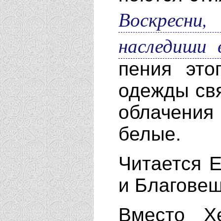
Воскресни,
наследиши 
пения это
одежды св
облачени
белые.
Читается 
и Благовещ
Вместо Х