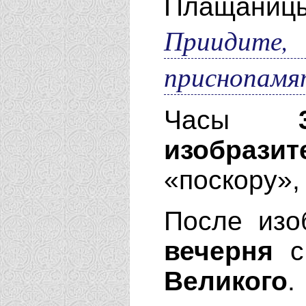
Плащани
Прииди
приснопамя
Часы
изобрази
«поскору»,
После изо
вечерня
Великого
.