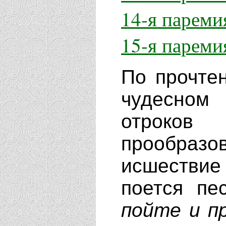
14-я пареми
15-я пареми
По прочте
чудесном 
отроков
прообра
исшествие
поется пе
пойте и п