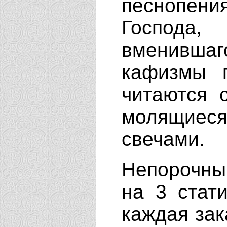
песнопени
Господ
вменивша
кафизмы п
читаются 
молящиес
свечами.
Непорочны
на 3 стат
каждая зак