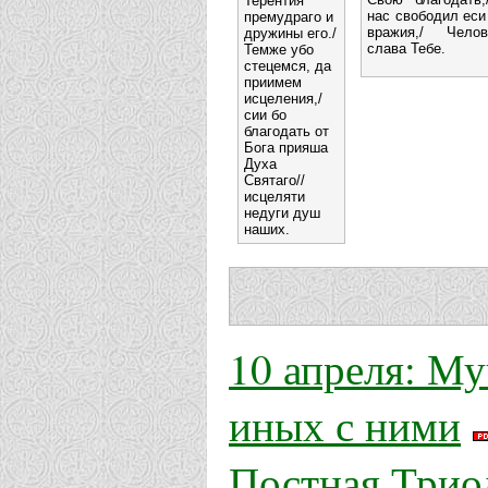
Терентия
нас свободил еси
премудраго и
вражия,/ Челов
дружины его./
слава Тебе.
Темже убо
стецемся, да
приимем
исцеления,/
сии бо
благодать от
Бога прияша
Духа
Святаго//
исцеляти
недуги душ
наших.
10 апреля: М
иных с ними
Постная Триод