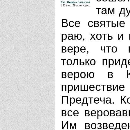
там д
Все святые
раю, хоть и
вере, что 
только прид
верою в К
пришестви
Предтеча. К
все веровав
Им возведе