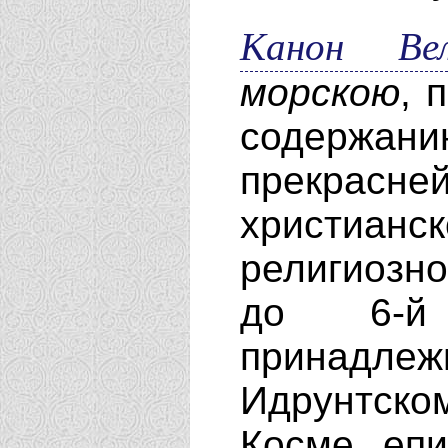
Канон Ве
морскою
, 
содержани
прекра
христиа
религиозно
до 6-й 
принадле
Идрунтско
Косме, еп