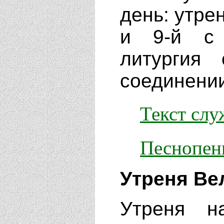
день: утрен
и 9-й с 
литургия
соедине­ни
Текст сл
Песнопен
Утреня Ве
Утреня н