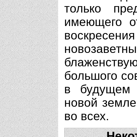
только пре
имеющего о
воскресен
новозав
блаженст
большого со
в будущем 
новой земле,
во всех.
Неко