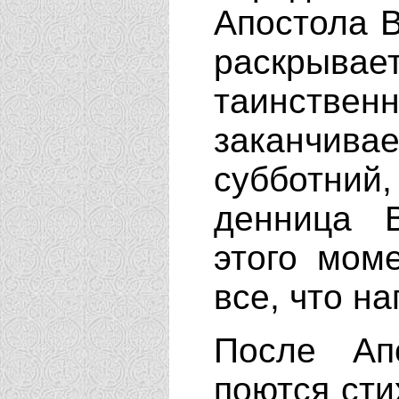
Апостола В
раскры
таинствен
заканчив
субботний
денница 
этого мом
все, что н
После Ап
поются
сти