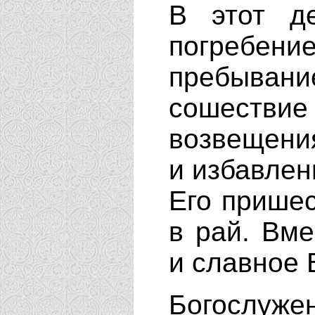
В этот д
погребени
пребыван
сошеств
возвещени
и избавлен
Его пришес
в рай. Вме
и славное 
Богослуже