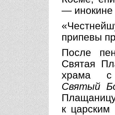
— инокине К
«Честней
припевы п
После пен
Святая Пл
храма с 
Святый Б
Плащаницу
к царским 