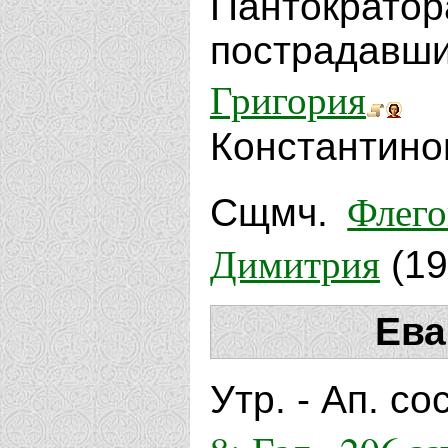
Пантократор
пострадав
Григория
Константиноп
Флего
Сщмч.
Димитрия
(19
Ева
Утр. - Ап. с