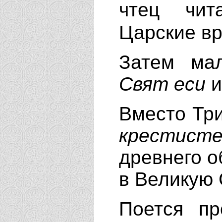
чтец чи
Царские вр
Затем ма
Свят еси
и
Вместо Три
крестисте
древнего о
в Великую 
Поется пр