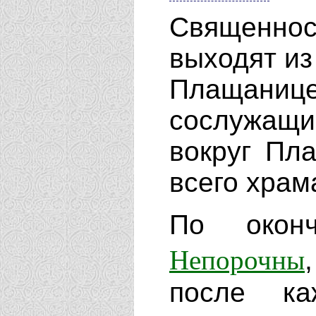
Священно
выходят из
Плаща­нице
сослужащ
вокруг Пл
всего храм
По оконч
Непорочны
после ка