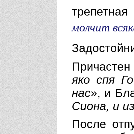
трепетная
молчит всяк
Задостойн
Причастен 
яко спя Го
нас
», и Бл
Сиона, и и
После отп