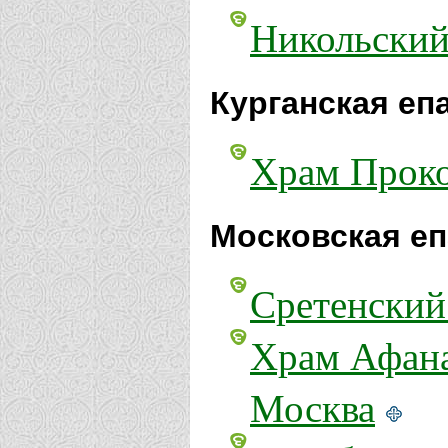
Никольский
Курганская еп
Храм Проко
Московская еп
Сретенский
Храм Афана
Москва