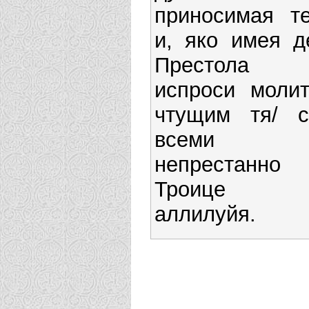
приносимая т
и, яко имея д
Престола В
испроси моли
чтущим тя/ 
всеми с
непрестанно
Троице во
аллилуйя.