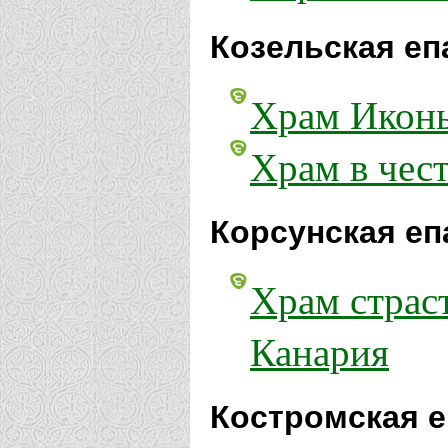
Козельская еп
Храм Иконы
Храм в чес
Корсунская еп
Храм страст
Канария
Костромская е