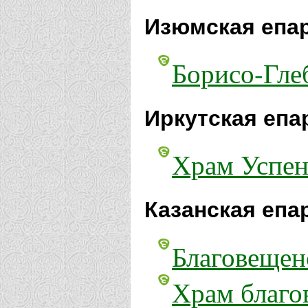
Изюмская епа
Борисо-Гле
Иркутская епа
Храм Успен
Казанская епа
Благовещенс
Храм благов