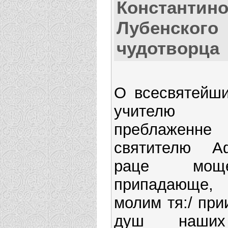
Константино
Лубенского
чудотворца
О всесвятейш
учителю вс
преблаженн
святителю А
раце мощ
припадающе
молим тя:/ при
душ наших