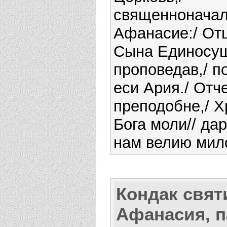
священноначал
Афанасие:/ От
Сына Единосу
проповедав,/ п
еси Ария./ Отч
преподобне,/ Х
Бога моли// да
нам велию мил
Кондак свят
Афанасия, п