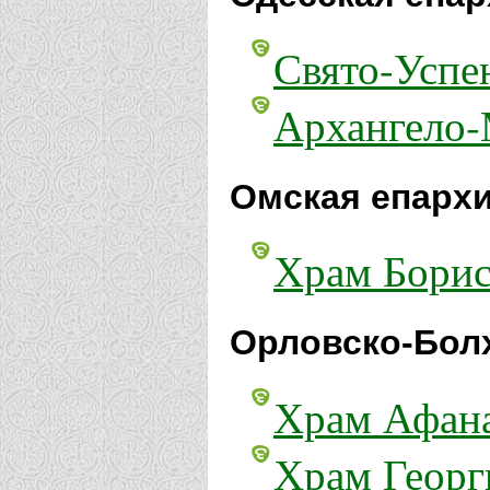
Свято-Успе
Архангело-
Омская епархи
Храм Борис
Орловско-Болх
Храм Афана
Храм Георг