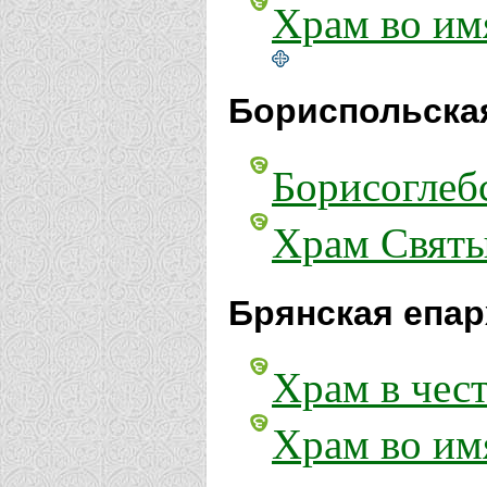
Храм во имя
Бориспольская
Борисоглебс
Храм Святы
Брянская епар
Храм в чес
Храм во им