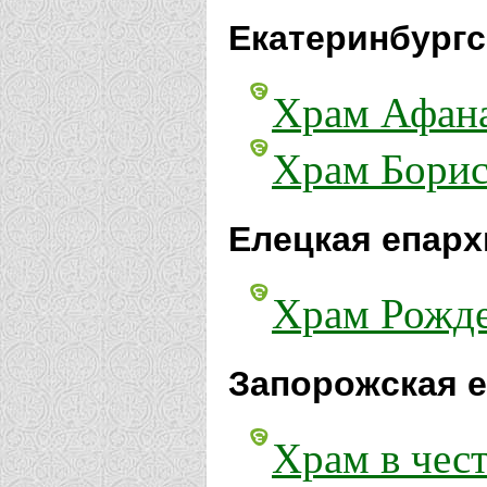
Екатеринбургс
Храм Афана
Храм Бориса
Елецкая епарх
Храм Рожде
Запорожская е
Храм в чес