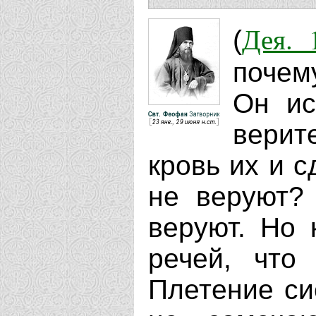
Дея. 
(
почем
Он ис
верит
кровь их и 
не веруют? 
веруют. Но 
речей, что
Плетение си