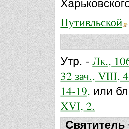
Харьковского
Путивльской
Лк., 10
Утр. -
32 зач., VIII, 
14-19,
или блг
XVI, 2.
Святитель 