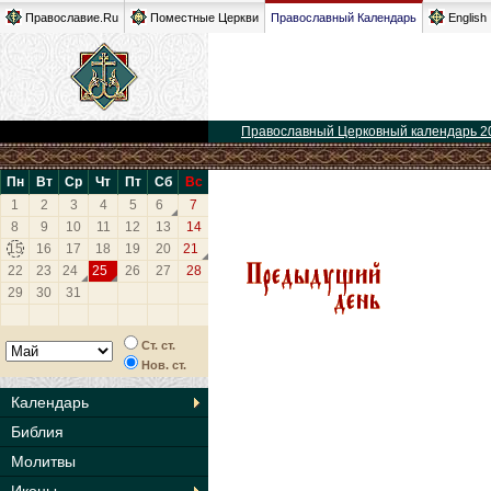
Православие.Ru
Поместные Церкви
Православный Календарь
English
Православный Церковный календарь 2
Пн
Вт
Ср
Чт
Пт
Сб
Вс
1
2
3
4
5
6
7
8
9
10
11
12
13
14
15
16
17
18
19
20
21
22
23
24
25
26
27
28
29
30
31
Ст. ст.
Нов. ст.
Календарь
Библия
Молитвы