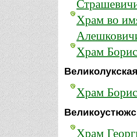
Страшевич
Храм во им
Алешкович
Храм Бориса
Великолукская
Храм Борис
Великоустюжс
Храм Георг