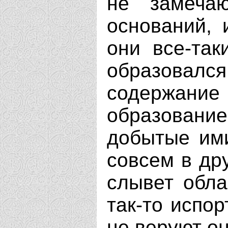
не замечаю
оснований, 
они все-так
образовался
содержани
образовани
добытые ими
совсем в дру
слывет обла
так-то испор
не веруют он