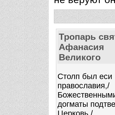
Тропарь свя
Афанасия
Великого
Столп был еси
православия,/
Божественным
догматы подтв
Церковь,/