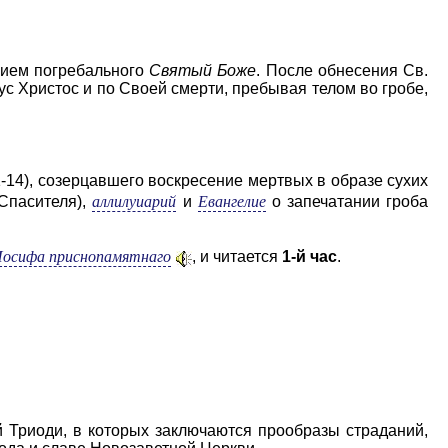
нием погребального
Святый Боже
. После обнесения Св.
ус Христос и по Своей смерти, пребывая телом во гробе,
1-14), созерцавшего воскресение мертвых в образе сухих
аллилуиарий
Евангелие
Спасителя),
и
о запечатании гроба
осифа приснопамятнаго
, и читается
1-й час
.
 Триоди, в которых заключаются прообразы страданий,