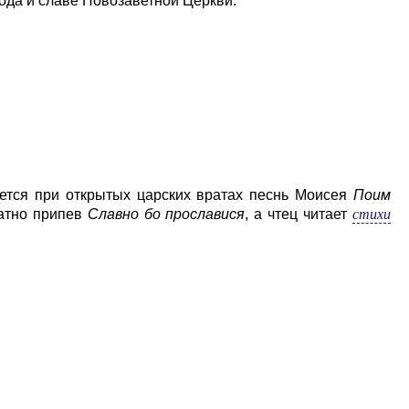
ода и славе Новозаветной Церкви.
оется при открытых царских вратах песнь Моисея
Поим
стихи
ратно припев
Славно бо прославися
, а чтец читает