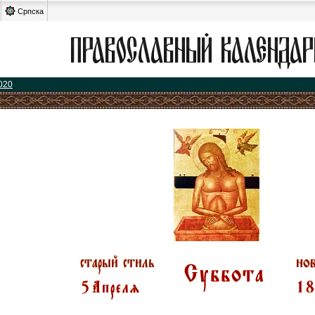
Српска
020