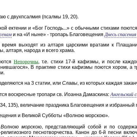
аю с двухпсалмия (псалмы 19, 20).
ой ектении и «Бог Господь...» с обычными стихами поютс
женам
Днесь спасения
и на «И ныне» - тропарь Благовещения
время выходят из алтаря царскими вратами к Плаща­ниц
, алтаря, народа и всего храма.
Непорочны
оются
, т.е. стихи 17-й кафизмы, и после кажд
енившагося». В практике стихи кафизмы по­ются хором, а
и.
деляются на 3 статии, или
Славы
, из которых каждая зака
Ангельский с
ются воскресные тропа­ри св. Иоанна Дамаскина:
34, 135), величание праздника Благовещения и избранный 
вещения и Великой Субботы «Волною морскою».
Волною морскою
, представляющий собой и по содержа
-религиозного песнотворчества. Канон до 6-й песни вклю