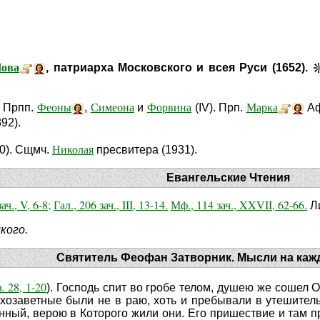
ова
, патриарха Московского и всея Руси (1652).
Феоны
Симеона
Форвина
Марка
. Прпп.
,
и
(IV). Прп.
Аф
92).
Николая
0). Сщмч.
пресвитера (1931).
Евангельские Чтения
ач., V, 6-8;
Гал., 206 зач., III, 13-14.
Мф., 114 зач., XXVII, 62-66.
Ли
кого.
Святитель Феофан Затворник. Мысли на каж
. 28, 1-20
). Господь спит во гробе телом, душею же сошел
хозаветные были не в раю, хоть и пребывали в утешительн
ный, верою в Которого жили они. Его пришествие и там пр