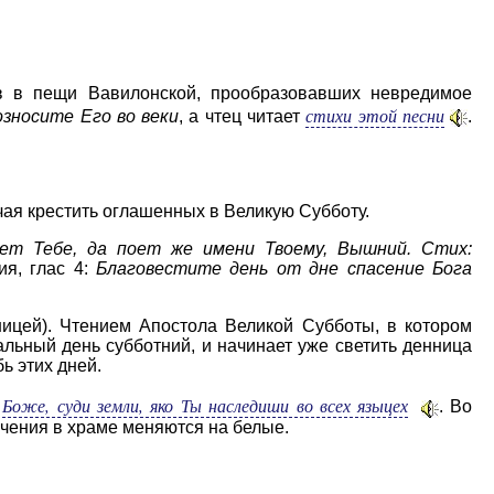
ов в пещи Вавилонской, прообразовавших невредимое
стихи этой песни
озносите Его во веки
, а чтец читает
.
ычая крестить оглашенных в Великую Субботу.
оет Тебе, да поет же имени Твоему, Вышний. Стих:
ия, глас 4:
Благовестите день от дне спасение Бога
ицей). Чтением Апостола Великой Субботы, в котором
альный день субботний, и начинает уже светить денница
ь этих дней.
 Боже, суди земли, яко Ты наследиши во всех языцех
. Во
чения в храме меняются на белые.