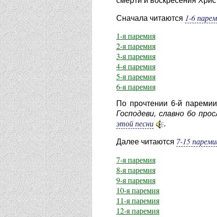
смерти и воскресения Хрис
1-6 паре
Сначала читаются
1-я паремия
2-я паремия
3-я паремия
4-я паремия
5-я паремия
6-я паремия
По прочтении 6-й паремии
Господеви, славно бо прос
этой песни
.
7-15 пареми
Далее читаются
7-я паремия
8-я паремия
9-я паремия
10-я паремия
11-я паремия
12-я паремия