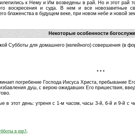
лепились к Нему и Им возведены в рай. Но и этот рай т
го воскресения и суда. В нем и все новозаветные с
о блаженства в будущем веке, при новом небе и новой земл
Некоторые особенности богослуж
ой Субботы для домашнего (келейного) совершения (в фор
* * *
минает погребение Господа Иисуса Христа, пребывание Его
 избавления душ, с верою ожидав­ших Его пришествия, введ
тово.
 в этот день: утреня с 1-м часом, часы 3-й, 6-й и 9-й с 
бботы в mp3
.