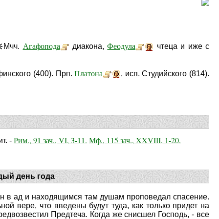
Агафопода
Феодула
Мчч.
диакона,
чтеца и иже с
Платона
инского (400). Прп.
, исп. Студийского (814).
Рим., 91 зач., VI, 3-11.
Мф., 115 зач., XXVIII, 1-20.
т. -
дый день года
 Он в ад и находящимся там душам проповедал спасение.
ой вере, что введены будут туда, как только придет на
едвозвестил Предтеча. Когда же снисшел Господь, - все