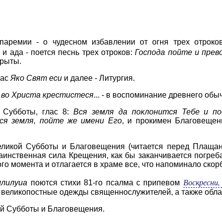
паремии - о чудесном избавлении от огня трех отрок
 и ада - поется песнь трех отроков:
Господа пойте и прев
крыты.
лас
Яко Свят еси
и далее - Литургия.
 во Христа крестистеся
... - в воспоминание древнего об
 Субботы, глас 8:
Вся земля да поклонится Тебе и п
вся земля, пойте же имени Его
, и прокимен Благовещен
еликой Субботы и Благовещения (читается перед Плащан
аинственная сила Крещения, как бы заканчивается погреб
ого момента и отлагается в храме все, что напоминало скорб
Воскресни,
ллилуиа
поются
стихи 81-го псалма с припевом
 великопостные одежды священнослужителей, а также обла
ой Субботы и Благовещения.