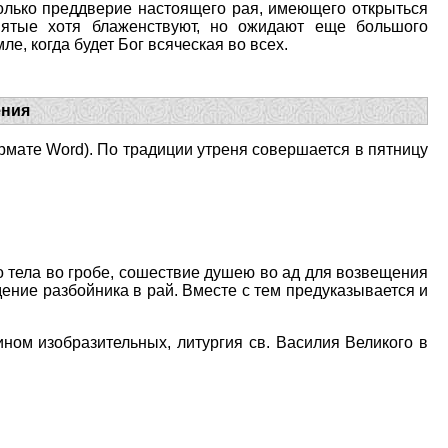
олько преддверие настоящего рая, имеющего открыться
вятые хотя блаженствуют, но ожидают еще большого
е, когда будет Бог всяческая во всех.
ения
мате Word). По традиции утреня совершается в пятницу
 тела во гро­бе, сошествие душею во ад для возвещения
ение разбойника в рай. Вместе с тем предуказывается и
чином изобразительных, литургия св. Василия Великого в