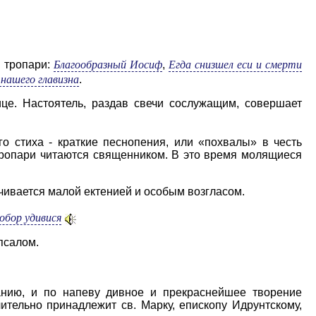
Благообразный Иосиф
Егда снизшел еси и смерти
я тропари:
,
 нашего главизна
.
е. Настоятель, раздав свечи сослужащим, совер­шает
ого стиха - краткие песнопения, или «похвалы» в честь
 тропари читаются священником. В это время молящиеся
нчивает­ся малой ектенией и особым возгласом.
обор удивися
псалом.
нию, и по напеву дивное и прекраснейшее творение
чительно принадлежит св. Марку, епископу Идрунтскому,