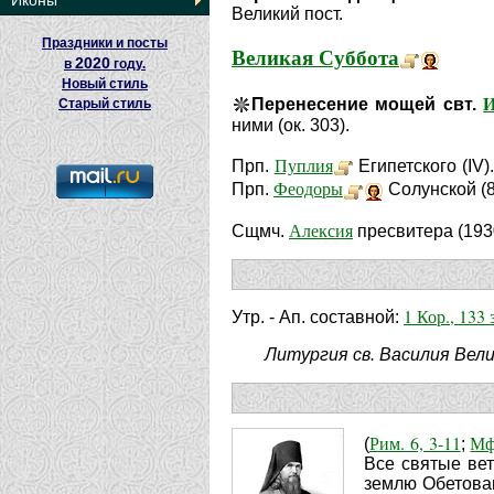
Иконы
Великий пост.
Праздники и посты
Великая Суббота
2020
в
году.
Новый стиль
И
Перенесение мощей свт.
Старый стиль
ними (ок. 303).
Пуплия
Прп.
Египетского (IV)
Феодоры
Прп.
Солунской (8
Алексия
Сщмч.
пресвитера (193
1 Кор., 133 з
Утр. - Ап. составной:
Литургия св. Василия Вели
Рим. 6, 3-11
Мф
(
;
Все святые вет
землю Обетован