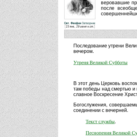
веровавшие при
после всеобще
совершеннейшег
Последование утрени Велик
вечером.
Утреня Великой Субботы
В этот день Церковь воспо
там побе­ды над смертью и
славное Воскресение Хрис
Богослужения, совершаемые
соедине­нии с вечерней.
Текст службы
.
Песнопения Великой Су