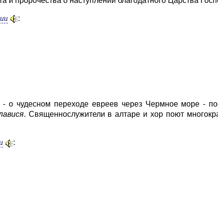
та и пророчества о наступлении благодатного Царства Госп
мии
:
 - о чудесном переходе евреев через Чермное море - п
лавися
. Священнослужители в алтаре и хор поют многок
и
: