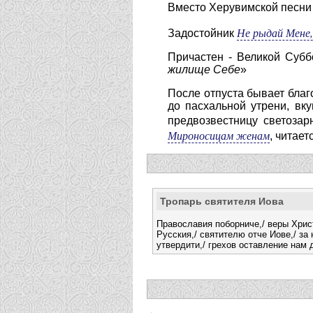
Вместо Херувимской песни 
Не рыдай Мене
Задостойник
Причастен - Великой Субб
жилище Себе
»
После отпуста бывает благо
до пасхальной утрени, вк
предвозвестницу светоза
Мироносицам женам
, читае
Тропарь святителя Иова
Православия поборниче,/ веры Хрис
Русския,/ святителю отче Иове,/ за
утвердити,/ грехов оставление нам 