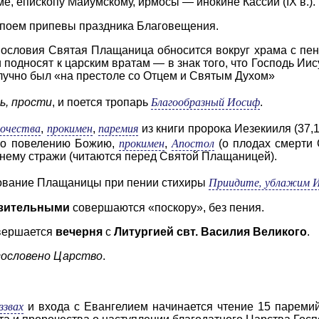
е, епископу Маиумскому, ирмосы — инокине Кассии (IX в.).
 поем припевы праздника Благовещения.
вословия Святая Плащаница обносится вокруг храма с пе
подносят к царским вратам — в знак того, что Господь Иис
лучно был «на престоле со Отцем и Святым Духом»
Благообразный Иосиф
ь, прости
, и поется тропарь
.
рочества
прокимен
паремия
,
,
из книги пророка Иезекииля (37,
прокимен
Апостол
 по повелению Божию,
,
(о плодах смерти 
 нему стражи (читаются перед Святой Плащаницей).
Приидите, ублажим И
елование Плащаницы при пении стихиры
зительными
совершаются «поскору», без пения.
вершается
вечерня
с
Литургией свт. Василия Великого
.
гословено Царство
.
ззвах
и входа с Евангелием начинается чтение 15 паремий