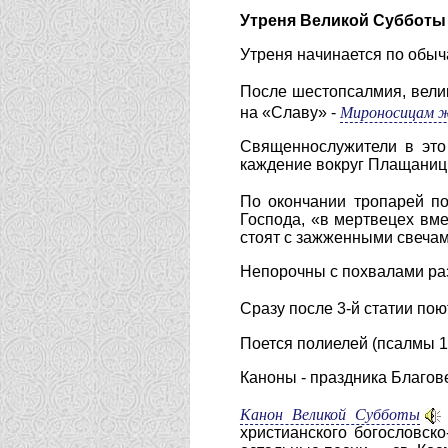
Утреня Великой Субботы
Утреня начинается по обыч
После шестопсалмия, велик
Мироносицам 
на «Славу» -
Священнослужители в это 
каждение вокруг Плащаницы
По окончании тропарей п
Господа, «в мертвецех вм
стоят с зажженными свечам
Непорочны с похвалами раз
Сразу после 3-й статии по
Поется полиелей (псалмы 1
Каноны - праздника Благо
Канон Великой Субботы
христианского богословско