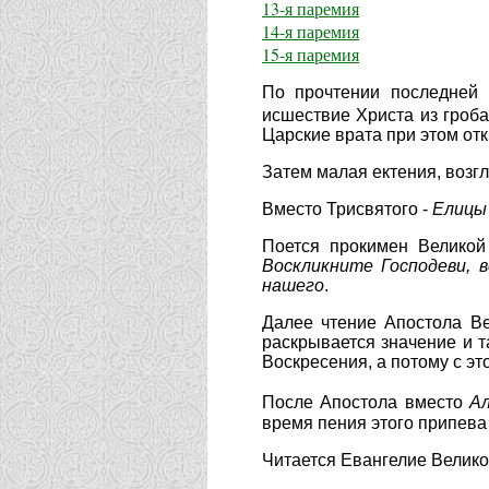
13-я паремия
14-я паремия
15-я паремия
По прочтении последней 
исшествие Христа из гроба
Царские врата при этом от
Затем малая ектения, возг
Вместо Трисвятого -
Елицы
Поется прокимен Великой
Воскликните Господеви, 
нашего
.
Далее чтение Апостола В
раскрывается значение и т
Воскресения, а потому с эт
После Апостола вместо
А
время пения этого припева
Читается Евангелие Велик