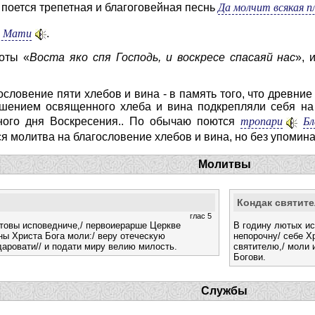
Да молчит всякая п
поется трепетная и благоговейная песнь
, Мати
.
оты «
Воста яко спя Господь, и воскресе спасаяй нас
», 
словение пяти хлебов и вина - в память того, что древние
ушением освященного хлеба и вина подкрепляли себя на
тропари
Бл
рного дня Воскресения.. По обычаю поются
тся молитва на благословение хлебов и вина, но без упомин
Молитвы
Кондак святит
глас 5
товы исповедниче,/ первоиерарше Церкве
В годину лютых ис
 ны Христа Бога моли:/ веру отеческую
непорочну/ себе Х
даровати// и подати миру велию милость.
святителю,/ моли и
Богови.
Службы