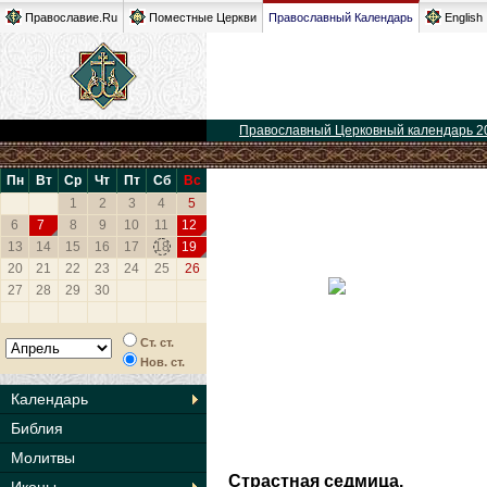
Православие.Ru
Поместные Церкви
Православный Календарь
English
Православный Церковный календарь 2
Пн
Вт
Ср
Чт
Пт
Сб
Вс
1
2
3
4
5
6
7
8
9
10
11
12
13
14
15
16
17
18
19
20
21
22
23
24
25
26
27
28
29
30
Ст. ст.
Нов. ст.
Календарь
Библия
Молитвы
Страстная седмица.