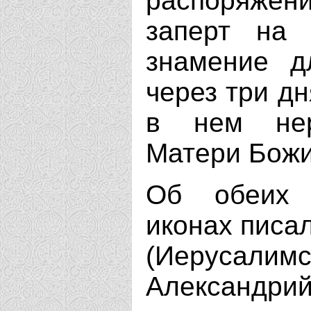
распоряже
заперт на 
знамение д
через три дн
в нем нер
Матери Божи
Об обеих 
иконах писа
(Иерусали
Александр