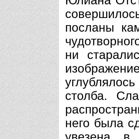
Юлиана Отст
совершилось
посланы ка
чудотворног
ни старали
изображение
углублялос
столба. Сл
распростра
него была с
увезена в