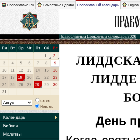
Православие.Ru
Поместные Церкви
Православный Календарь
English
Православный Церковный календарь 2026
Пн
Вт
Ср
Чт
Пт
Сб
Вс
ЛИДДСКА
1
2
3
4
5
6
7
8
9
10
11
12
13
14
15
16
ЛИДДЕ
17
18
19
20
21
22
23
24
25
26
27
28
29
30
Б
31
Ст. ст.
Нов. ст.
День п
Календарь
Библия
Молитвы