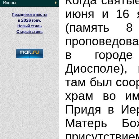
Когда святы
Иконы
июня и 16 
Праздники и посты
2026
в
году.
(память 
Новый стиль
Старый стиль
проповедова
в городе
Диосполе),
там был соо
храм во им
Придя в Ие
Матерь Бо
присутствие