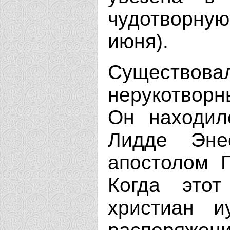
чудотворну
июня).
Существов
нерукотвор
Он находил
Лидде Эне
апостолом П
Когда это
христиан и