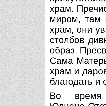
храм. Пречис
миром, там 
храм, они у
столбов див
образ Пресв
Сама Матерь
храм и даро
благодать и 
Во время 