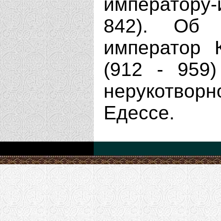
императору-
842). Об 
император 
(912 - 959
нерукотвор
Едессе.