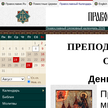
Православие.Ru
Поместные Церкви
Православный Календарь
English
Православный Церковный календарь 2026
Пн
Вт
Ср
Чт
Пт
Сб
Вс
ПРЕПО
1
2
3
4
5
6
7
8
9
10
11
12
13
14
15
16
17
18
19
20
21
22
23
24
25
26
27
28
29
30
31
Ден
Ст. ст.
Нов. ст.
Календарь
П
Библия
м
Молитвы