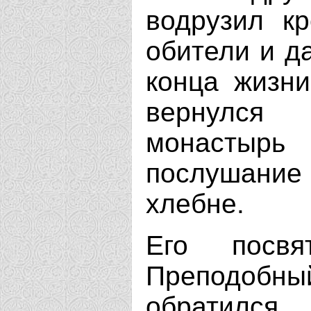
водрузил к
обители и д
конца жизни
вернулся 
монастырь
послушание н
хлебне.
Его посв
Преподоб
обратился