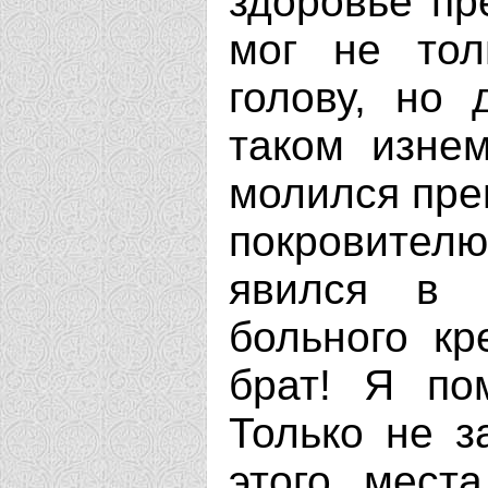
здоровье пр
мог не тол
голову, но 
таком изне
молился пре
покровите
явился в 
больного кр
брат! Я по
Только не з
этого места