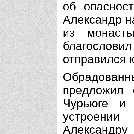
об опасност
Александр н
из монасты
благосло
отправился 
Обрадова
предложил 
Чурьюге и 
устроении
Александру