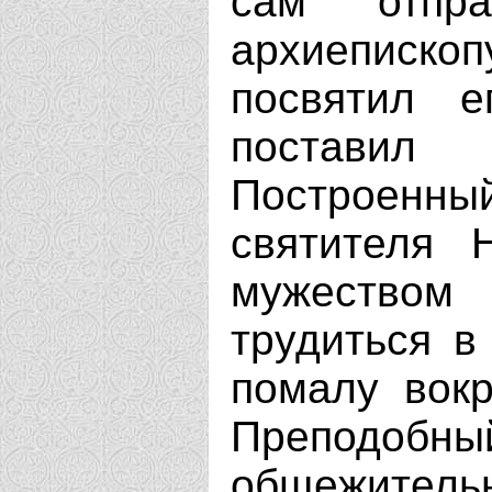
сам отпр
архиеписк
посвятил 
поставил
Построенный
святителя 
мужество
трудиться в
помалу вокр
Преподо
общежите