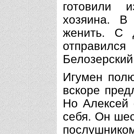
готовили и
хозяина. В
женить. С 
отправился
Белозерский
Игумен пол
вскоре пред
Но Алексей 
себя. Он ше
послушник