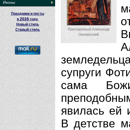
Иконы
м
Праздники и посты
2026
в
году.
Новый стиль
Преподобный Александр
Старый стиль
В
Ошевенский
А
земледель
супруги Фот
сама Бож
преподобны
явилась ей 
В детстве м