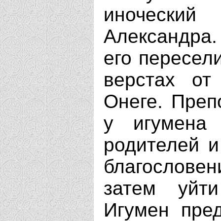
иночески
Александра.
его пересел
верстах от
Онеге. Преп
у игумена 
родителей и
благослов
затем уйт
Игумен пре