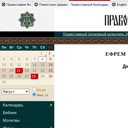
Православие.Ru
Поместные Церкви
Православный Календарь
English
Православный Церковный календарь 2
Пн
Вт
Ср
Чт
Пт
Сб
Вс
ЕФРЕМ 
1
2
3
4
5
6
7
9
8
10
11
12
13
14
15
16
Дн
17
18
19
20
21
22
23
24
25
26
27
28
29
30
31
Ст. ст.
Нов. ст.
Календарь
Библия
Молитвы