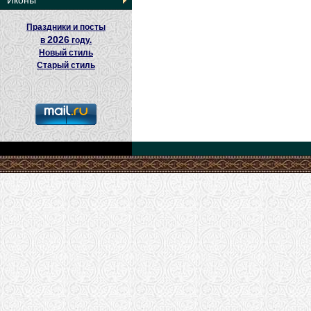
Иконы
Праздники и посты
2026
в
году.
Новый стиль
Старый стиль