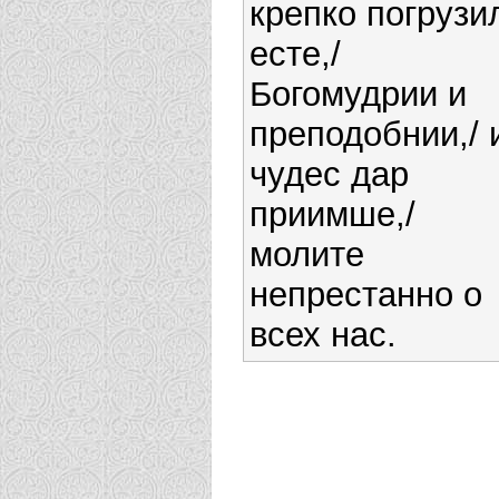
крепко погрузи
есте,/
Богомудрии и
преподобнии,/ 
чудес дар
приимше,/
молите
непрестанно о
всех нас.