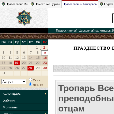
Православие.Ru
Поместные Церкви
Православный Календарь
English
Православный Церковный календарь 2
Пн
Вт
Ср
Чт
Пт
Сб
Вс
ПРАЗДНЕСТВО 
1
2
3
4
5
6
7
8
9
10
11
12
13
14
15
16
17
18
19
20
21
22
23
24
25
26
27
28
29
30
31
Ст. ст.
Тропарь Вс
Нов. ст.
Календарь
преподобн
Библия
отцам
Молитвы