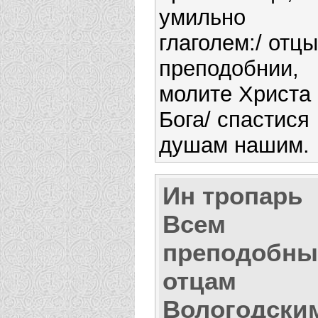
умильно
глаголем:/ отцы
преподобнии,
молите Христа
Бога/ спастися
душам нашим.
Ин тропарь
Всем
преподобн
отцам
Вологодски