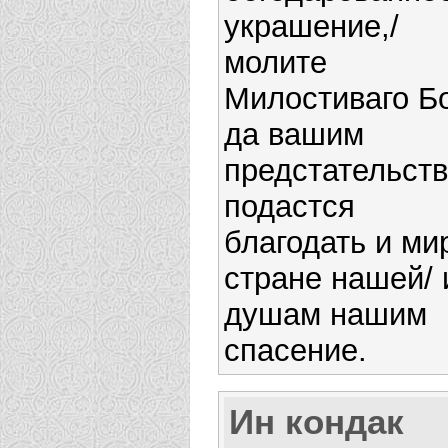
украшение,/
молите
Милостиваго Бо
да вашим
предстательст
подастся
благодать и ми
стране нашей/ 
душам нашим
спасение.
Ин кондак