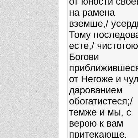
от юности свое
на рамена
вземше,/ усерд
Тому последов
есте,/ чистотою
Богови
приближившеся
от Негоже и чу
дарованием
обогатистеся;/
темже и мы, с
верою к вам
притекающе,