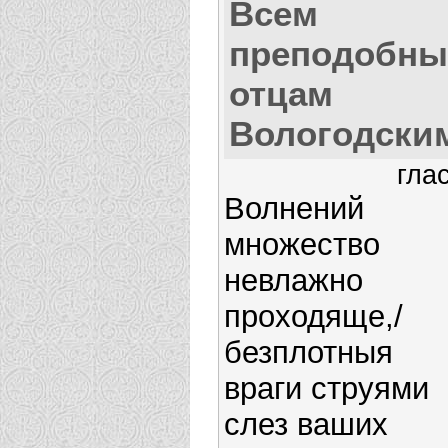
Всем
преподобн
отцам
Вологодски
гла
Волнений
множество
невлажно
проходяще,/
безплотныя
враги струями
слез ваших