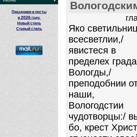
Иконы
Вологодски
Праздники и посты
гл
2026
в
году.
Новый стиль
Яко светильни
Старый стиль
всесветлии,/
явистеся в
пределех града
Вологды,/
преподобнии о
наши,
Вологодстии
чудотворцы:/ в
бо, крест Хрис