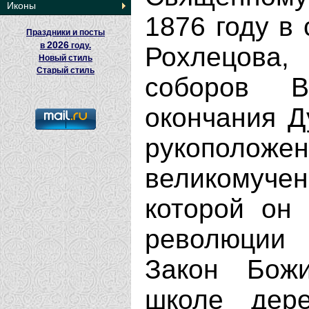
Иконы
1876 году в
Праздники и посты
2026
в
году.
Рохлецова,
Новый стиль
Старый стиль
соборов В
окончания Д
рукоположен
великомучен
которой он
революции 
Закон Божи
школе дере