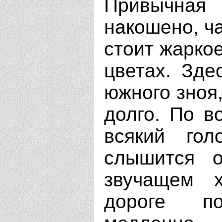
Привычная
накошено, ча
стоит жаркое
цветах. Зде
южного зноя,
долго. По в
всякий го
слышится о
звучащем 
дороге п