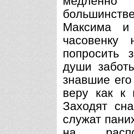
медленно 
большинств
Максима и
часовенку 
попросить з
души заботы
знавшие его
веру как к 
Заходят сна
служат паних
на распо