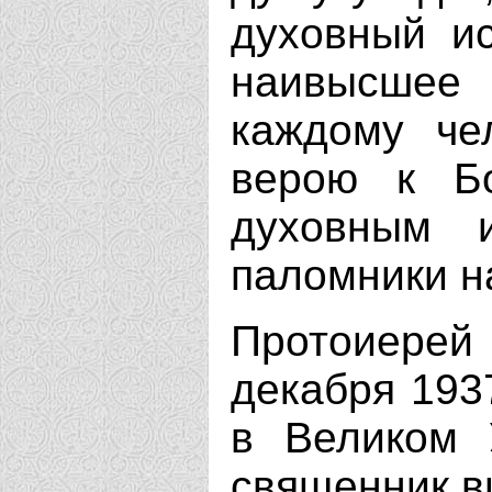
духовный ис
наивысшее 
каждому че
верою к Бо
духовным 
паломники н
Протоиерей
декабря 193
в Великом 
священник в