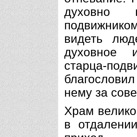
духовно 
подвижнико
видеть люд
духовное 
старца-по
благослови
нему за сове
Храм велико
в отдалении