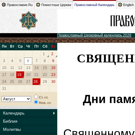
Православие.Ru
Поместные Церкви
Православный Календарь
English
Православный Церковный календарь 2026
Пн
Вт
Ср
Чт
Пт
Сб
Вс
СВЯЩЕН
1
2
3
4
5
6
7
8
9
10
11
12
13
14
15
16
17
18
19
20
21
22
23
24
25
26
27
28
29
30
31
Дни пам
Ст. ст.
Нов. ст.
Календарь
Библия
Молитвы
Священному