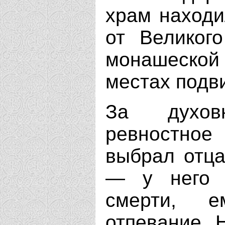
храм находи
от Великог
монашеской
местах подв
За духов
ревностное
выбрал отца
— у него 
смерти, е
отпевание. 