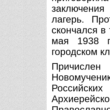
заключения 
лагерь. Пр
скончался в
мая 1938 
городском к
Причисл
Новомуче
Российс
Архиерей
Православн