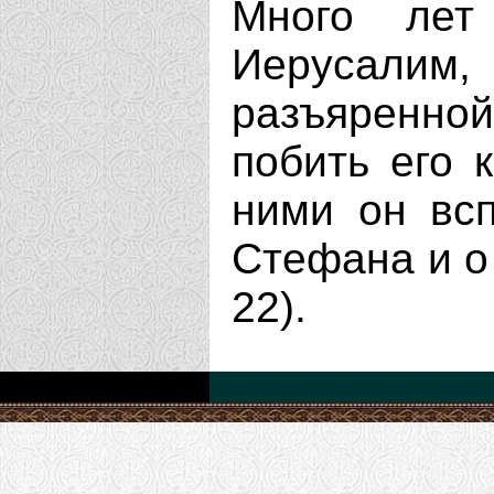
Много лет
Иерусали
разъяренной
побить его 
ними он вс
Стефана и о 
22).