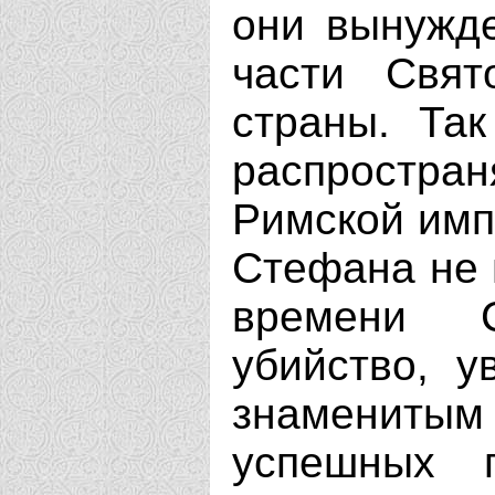
они вынужд
части Свя
страны. Так
распростра
Римской имп
Стефана не 
времени 
убийство, у
знаменитым
успешных п