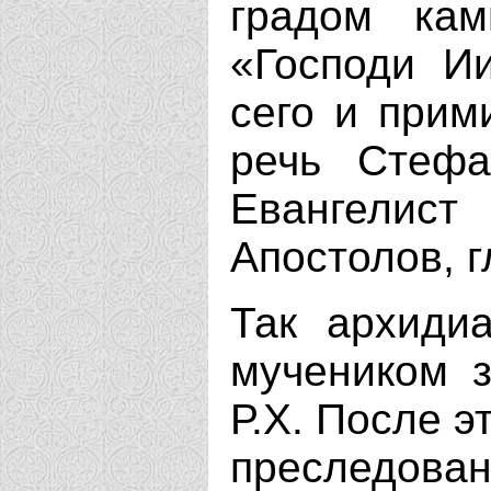
градом кам
«Господи И
сего и прим
речь Стефа
Евангелис
Апостолов, г
Так архиди
мучеником з
Р.X. После э
преследован