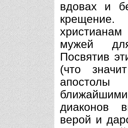
вдовах и б
крещение.
христианам
мужей дл
Посвятив эт
(что значи
апостолы
ближайшим
диаконов в
верой и дар