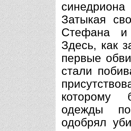
синедриона 
Затыкая св
Стефана и 
Здесь, как з
первые обв
стали побив
присутство
которому 
одежды по
одобрял уб