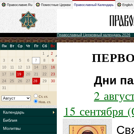
Православие.Ru
Поместные Церкви
Православный Календарь
English
Православный Церковный календарь 2026
Пн
Вт
Ср
Чт
Пт
Сб
Вс
ПЕРВ
1
2
3
4
5
6
7
8
9
10
11
12
13
14
15
16
17
18
19
20
21
22
23
Дни па
24
25
26
27
28
29
30
31
2 авгус
Ст. ст.
Нов. ст.
15 сентября 
Календарь
Библия
Св
Молитвы