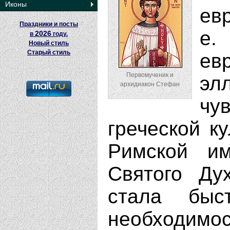
Иконы
евр
Праздники и посты
е.
2026
в
году.
Новый стиль
Старый стиль
е
Первомученик и
эл
архидиакон Стефан
чу
греческой к
Римской им
Святого Ду
стала быс
необходимос