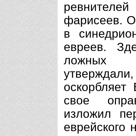
ревнител
фарисеев. О
в синедри
евреев. Зд
ложных с
утверждали,
оскорбляет 
свое опра
изложил пе
еврейского 