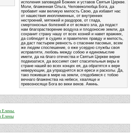
исполения заповедей Божиих и уставов Святыя Церкве.
Моли, блаженная Ольга, Челове­колюбца Бога, да
пробавит нам великую милость Свою, да избавит нас
от нашествия иноплеменных, от внутренних
нестроений, мятежей и раздоров, от глада,
смертоносных болезней и от всякаго зла, да подаст
нам благорастворение воздуха и плодоносие земли, да
сохранит страну нашу от всех козней и навет вражиих,
да соблюдет в судиях и правителех правду и милость,
да даст пастырем ревность о спасении пасомых, всем
же людем споспешение, о еже усердно службы своя
исправляти, любовь между собою и единомыслие
имети, да на благо отечества и Святыя Церкве верне
подвизатися, да воссияет свет спасительныя веры в
стране нашей во всех концех ея, да обратятся к вере
неверующии, да упразднятся вся ереси и расколы. Да,
тако поживши в мире на земли, сподобимся с тобою
вечнаго блаженства на небеси, хваляще и
превозносяще Бога во веки веков. Аминь.
и Елены.
и Елены