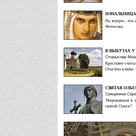
Екатеринодарская епархия:
НАЧАЛЬНИЦА
На вопрос, что
Храм святой княгини Ольги
Фетисова.
Запорожская епархия:
Храм в честь равноапостоль
В ВЫБУТАХ У
Станислав Мин
Калачевская епархия:
Крестьяне счита
Ольгина ключа: 
Храм святой равноапостоль
Калининградская епархия:
СВЯТАЯ ОЛЬГ
Священник Серг
Храм св. равноап. княгини 
Уверовавшая в 
святой Ольги?
Калужская епархия:
Храм свв. кнн. Владимира и
Каменская епархия: