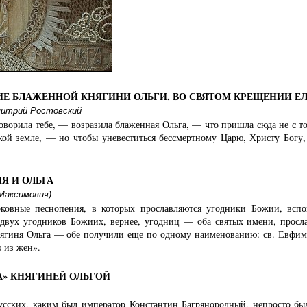
икой Княгини Ольги г. Днепродзержинск
ной великой княгини Ольги с. Ольгино
ИЕ БЛАЖЕННОЙ КНЯГИНИ ОЛЬГИ, ВО СВЯТОМ КРЕЩЕНИИ Е
итрий Ростовский
оворила тебе, — возразила блаженная Ольга, — что пришла сюда не с т
лачево
ской земле, — но чтобы уневеститься бессмертному Царю, Христу Богу
Я И ОЛЬГА
и г. Киев
Максимович)
ковные песнопения, в которых прославляются угодники Божии, всп
 двух угодников Божиих, вернее, угодниц — оба святых имени, просл
нягиня Ольга — обе получили еще по одному наименованию: св. Евфими
ой г. Шарыпово
 из жен».
А» КНЯГИНЕЙ ОЛЬГОЙ
монастырь г. Луганск
усских, каким был император Константин Багрянородный, непросто был