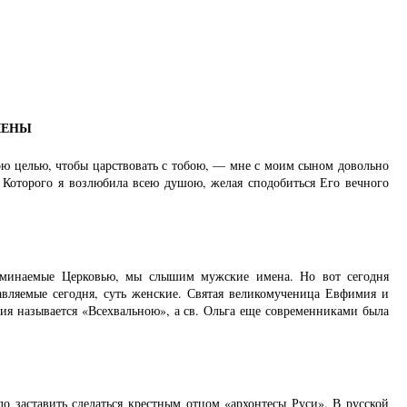
ЛЕНЫ
ою целью, чтобы царствовать с тобою, — мне с моим сыном довольно
, Которого я возлюбила всею душою, желая сподобиться Его вечного
оминаемые Церковью, мы слышим мужские имена. Но вот сегодня
авляемые сегодня, суть женские. Святая великомученица Евфимия и
я называется «Всехвальною», а св. Ольга еще современниками была
о заставить сделаться крестным отцом «архонтесы Руси». В русской