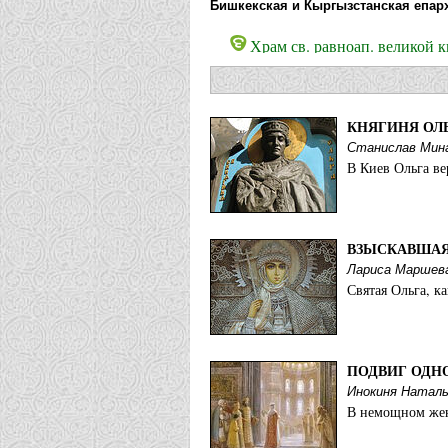
Бишкекская и Кыргызстанская епар
Храм св. равноап. великой 
Валуйская епархия:
Храм святой равноапостольн
КНЯГИНЯ ОЛЬ
Станислав Мин
В Киев Ольга ве
Владимирская епархия:
Свято-Воскресенский храм 
ВЗЫСКАВШАЯ
Волгоградская епархия:
Лариса Маршева
Храм св. кнг. Ольги пос. М
Святая Ольга, к
Выборгская епархия:
Храм равноап. княгини Оль
ПОДВИГ ОДН
Инокиня Наталь
Вяземская епархия:
В немощном женс
Храм св. кнг. Ольги дер. За