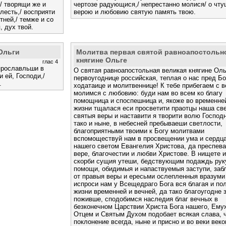
/ творящи же и
чертозе радующися,/ непрестанно молися/ о чт
лесть,/ восприяти
верою и любовию святую память твою.
тней,/ темже и со
, дух твой.
Ольги
Молитва первая святой равноапостольн
княгине Ольге
глас 4
 прославльши в
О святая равноапостольная великая княгине Оль
 ей, Господи,/
первоугоднице российская, теплая о нас пред Б
.
ходатаице и молитвеннице! К тебе прибегаем с 
молимся с любовию: буди нам во всем ко благу
помощница и споспешница и, якоже во временне
жизни тщалася еси просветити праотцы наша св
святыя веры и наставити я творити волю Господ
тако и ныне, в небесней пребываеши светлости,
благоприятными твоими к Богу молитвами
вспомоществуй нам в просвещении ума и сердц
нашего светом Евангелия Христова, да преспев
вере, благочестии и любви Христове. В нищете и
скорби сущия утеши, бедствующим подаждь рук
помощи, обидимыя и напаствуемыя заступи, за
от правыя веры и ересьми ослепленныя вразуми
испроси нам у Всещедраго Бога вся благая и по
жизни временней и вечней, да тако благоугодне 
поживше, сподобимся наследия благ вечных в
безконечном Царствии Христа Бога нашего, Ему
Отцем и Святым Духом подобает всякая слава, ч
поклонение всегда, ныне и присно и во веки веко