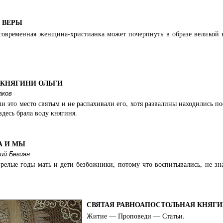
 ВЕРЫ
 современная женщина-христианка может почерпнуть в образе великой 
 с. Ольгинка
ной княгини Ольги г. Запорожье
 КНЯГИНИ ОЛЬГИ
аков
ли это место святым и не распахивали его, хотя развалины находились п
здесь брала воду княгиня.
ной княгини Ольги пос. Пятиморск
А И МЫ
ий Бегиян
Ольги г. Калининград
зрелые годы мать и дети-безбожники, потому что воспитывались, не зн
 Ольги г. Обнинск
СВЯТАЯ РАВНОАПОСТОЛЬНАЯ КНЯГИ
Житие — Проповеди — Статьи.