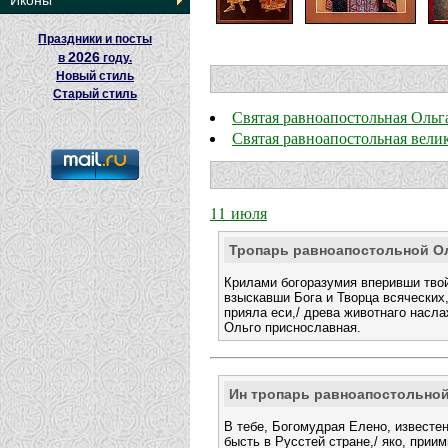
Иконы
Праздники и посты
2026
в
году.
Новый стиль
Старый стиль
Святая равноапостольная Ольг
Святая равноапостольная вели
11 июля
Тропарь равноапостольной О
Крилами богоразумия вперивши твой
взыскавши Бога и Творца всяческих
прияла еси,/ древа животнаго насл
Ольго приснославная.
Ин тропарь равноапостольно
В тебе, Богомудрая Елено, известе
бысть в Русстей стране,/ яко, прии