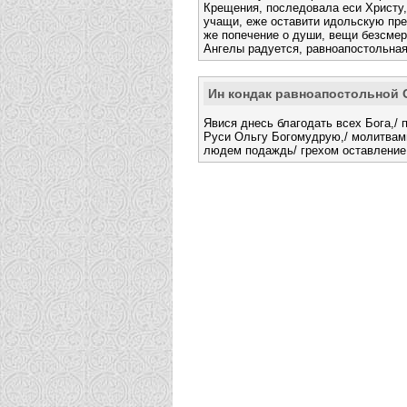
Крещения, последовала еси Христу,
учащи, еже оставити идольскую пре
же попечение о души, вещи безсмер
Ангелы радуется, равноапостольная
Ин кондак равноапостольной 
Явися днесь благодать всех Бога,/
Руси Ольгу Богомудрую,/ молитвами
людем подаждь/ грехом оставление