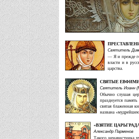
Храм Равноапостольной Вел
Канская епархия:
Храм святой равноапостоль
ПРЕСТАВЛЕН
Кемеровская епархия:
Святитель Дим
— Я и прежде г
Храм св. кнг. Ольги пос. Ка
власти и в рус
царства.
Киевская епархия:
СВЯТЫЕ ЕВФИМИ
Храм великой княгини Ольг
Святитель Иоанн (
Обычно слушая цер
Красноярская епархия:
празднуется память
святая блаженная к
Собор Троицы Живоначальн
названа «мудрейшею
Луганская епархия:
«ВЗЯТИЕ ЦАРЬГРАД
Александр Парменов
Свято-Ольгинский женский 
Такого ненавистника р