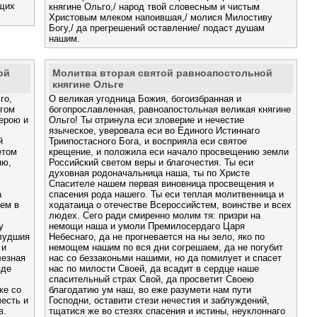
ущих
княгине Ольго,/ народ твой словесным и чистым
Христовым млеком напоившая,/ молися Милостиву
Богу,/ да прегрешений оставление/ подаст душам
нашим.
ой
Молитва вторая святой равноапостольной
княгине Ольге
го,
О великая угодница Божия, богоизбранная и
огом
богопрославленная, равноапостольная великая княгине
верою и
Ольго! Ты отринула еси зловерие и нечестие
языческое, уверовала еси во Единого Истиннаго
й
Триипостасного Бога, и восприяла еси святое
етом
крещение, и положила еси начало просвещению земли
ню,
Российский светом веры и благочестия. Ты еси
духовная родоначальница наша, ты по Христе
Спасителе нашем первая виновница просвещения и
а
спасения рода нашего. Ты еси теплая молитвенница и
аем в
ходатаица о отечестве Всероссийстем, воинстве и всех
людех. Сего ради смиренно молим тя: призри на
у
немощи наша и умоли Премилосердаго Царя
блудшия
Небеснаго, да не прогне­вается на ны зело, яко по
 и
немощем нашим по вся дни согрешаем, да не погубит
лезная
нас со беззаконьми нашими, но да помилует и спасет
зде
нас по милости Своей, да всадит в сердце наше
спасительный страх Свой, да просветит Своею
же со
благодатию ум наш, во еже разумети нам пути
есть и
Господни, оставити стези нечестия и заблуждений,
в.
тщатися же во стезях спасения и истины, неуклоннаго