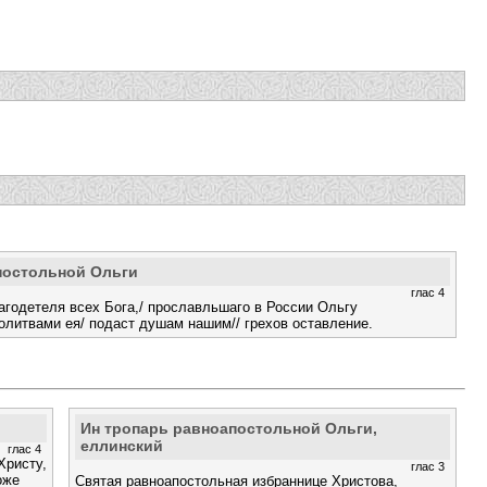
постольной Ольги
глас 4
годетеля всех Бога,/ прославльшаго в России Ольгу
олитвами ея/ подаст душам нашим// грехов оставление.
Ин тропарь равноапостольной Ольги,
еллинский
глас 4
Христу,
глас 3
оже
Святая равноапостольная избраннице Христова,