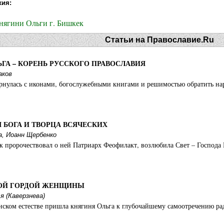
хия:
княгини Ольги г. Бишкек
Статьи на Православие.Ru
ой княгини Ольги с. Зенино
ГА – КОРЕНЬ РУССКОГО ПРАВОСЛАВИЯ
аков
рнулась с иконами, богослужебными книгами и решимостью обратить нар
г. Владимир
 БОГА И ТВОРЦА ВСЯЧЕСКИХ
, Иоанн Щербенко
аксима Горького
ак пророчествовал о ней Патриарх Феофилакт, возлюбила Свет – Господа
ги дер. Новое Девяткино
ОЙ ГОРДОЙ ЖЕНЩИНЫ
я (Каверзнева)
ком естестве пришла княгиня Ольга к глубочайшему самоотречению рад
мыцкое