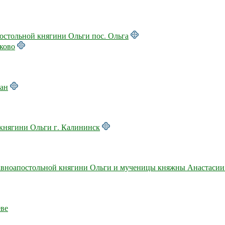
остольной княгини Ольги пос. Ольга
еково
зан
 княгини Ольги г. Калининск
авноапостольной княгини Ольги и мученицы княжны Анастасии
еве