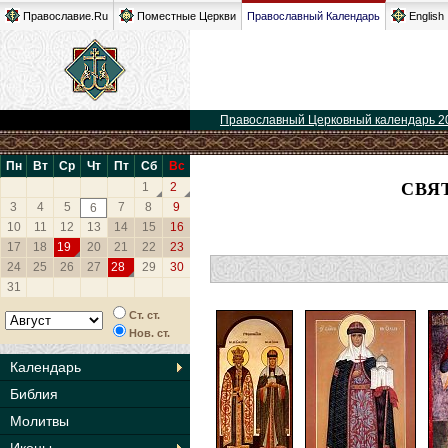
Православие.Ru
Поместные Церкви
Православный Календарь
English
Православный Церковный календарь 2
Пн
Вт
Ср
Чт
Пт
Сб
Вс
СВЯ
1
2
3
4
5
7
8
9
6
10
11
12
13
14
15
16
17
18
19
20
21
22
23
24
25
26
27
28
29
30
31
Ст. ст.
Нов. ст.
Календарь
Библия
Молитвы