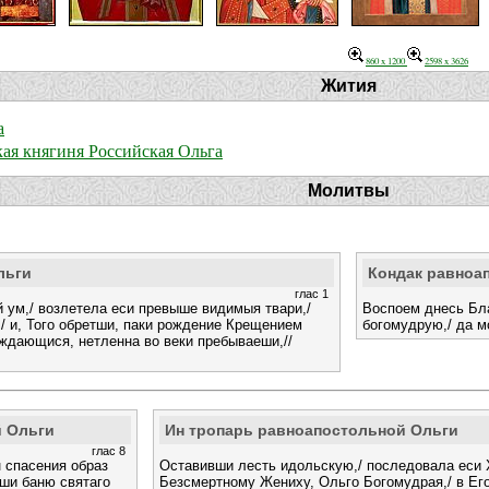
860 x 1200
2598 x 3626
Жития
а
кая княгиня Российская Ольга
Молитвы
льги
Кондак равноа
глас 1
 ум,/ возлетела еси превыше видимыя твари,/
Воспоем днесь Бла
,/ и, Того обретши, паки рождение Крещением
богомудрую,/ да м
аждающися, нетленна во веки пребываеши,//
й Ольги
Ин тропарь равноапостольной Ольги
глас 8
н спасения образ
Оставивши лесть идольскую,/ последовала еси 
мши баню святаго
Безсмертному Жениху, Ольго Богомудрая,/ в Ег