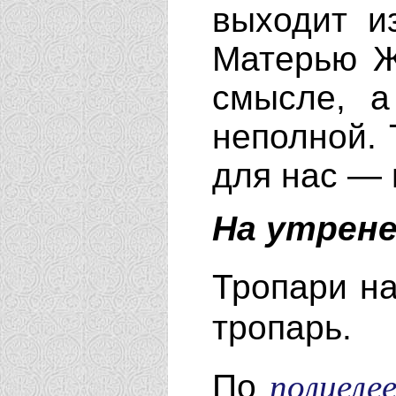
выходит и
Матерью Ж
смысле, а
неполной. 
для нас — 
На утрене
Тропари н
тропарь.
полиеле
По