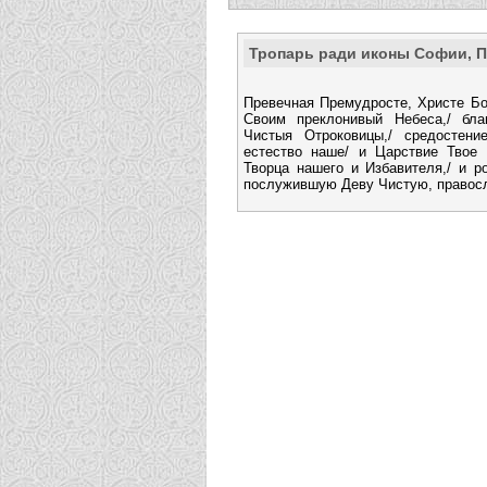
Тропарь ради иконы Софии, 
Превечная Премудросте, Христе Б
Своим преклонивый Небеса,/ бла
Чистыя Отроковицы,/ средостени
естество наше/ и Царствие Твое 
Творца нашего и Избавителя,/ и р
послужившую Деву Чистую, правос