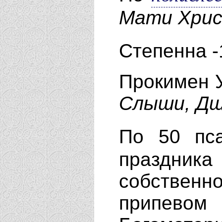
Мати Христ
Степенна -
Прокимен У
С
лыши, Дщи
По 50 пс
праздник
собственн
припевом 