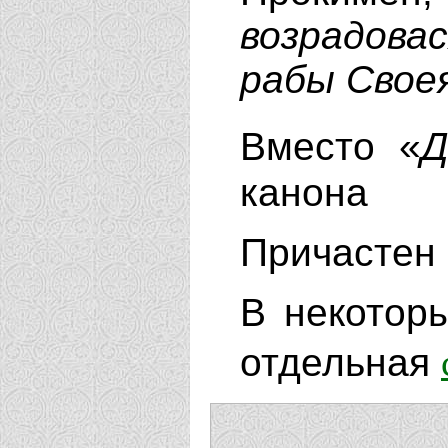
возрадова
рабы Своея
Вместо «
Д
канона
Причастен
В некотор
отдельная