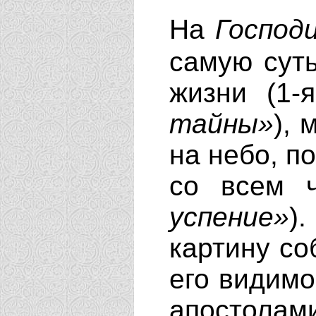
На
Господи
самую суть
жизни (1
тайны»
),
на небо, п
со всем 
успение»
)
картину со
его видимо
апостола