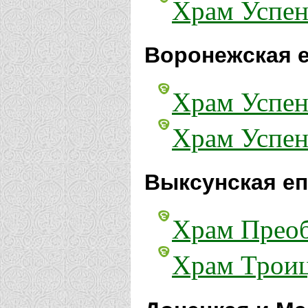
Храм Успен
Воронежская е
Храм Успен
Храм Успен
Выксунская еп
Храм Преоб
Храм Троиц