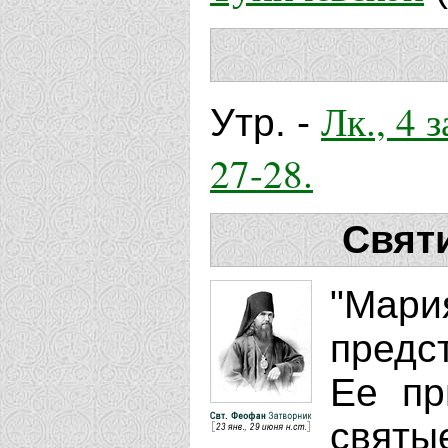
Лк., 4 з
Утр. -
27-28.
Свят
"Мария
предс
Ее пр
святые