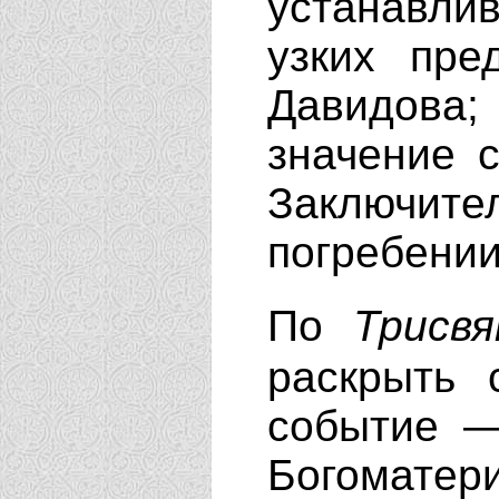
устанавлив
узких пре
Давидова;
значение с
Заключит
погребении
По
Трисв
раскрыть 
событие —
Богоматер