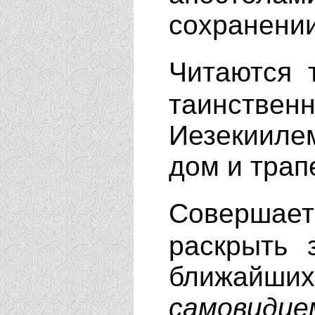
сохранении
Читаются
таинствен
Иезекиилем
дом и трап
Совершае
раскрыть 
ближайш
самовидце