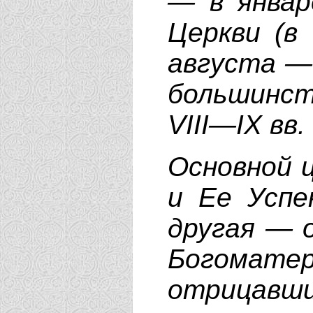
— в январ
Церкви (в 
августа —
большинст
VIII—IX вв.
Основной 
и Ее Успе
другая — 
Богоматер
отрицавши