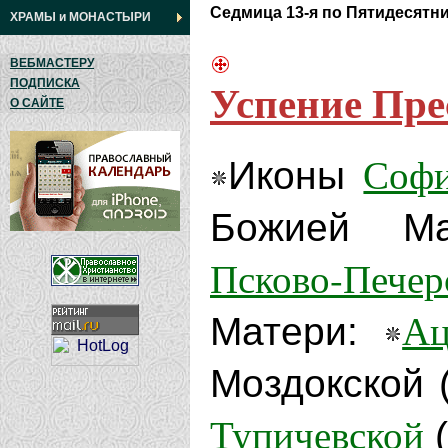
Седмица 13-я по Пятидесятн
ХРАМЫ
и
МОНАСТЫРИ
ВЕБМАСТЕРУ
Успение Пр
ПОДПИСКА
О САЙТЕ
Софи
Иконы
Божией М
Псково-Печер
Ац
Матери:
Моздокской (
Тупичевской
(