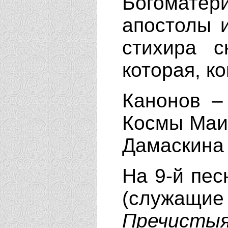
Богоматери
апостолы 
стихира с
которая, к
Канонов 
Космы Маиу
Дамаскина 
На 9-й пе
(служащи
Пречистыя