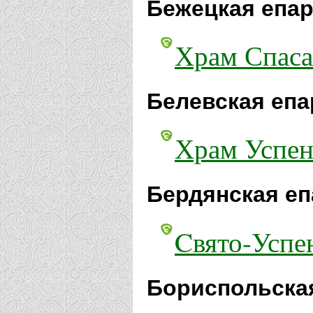
Бежецкая епар
Храм Спаса
Белевская епа
Храм Успен
Бердянская еп
Cвято-Успе
Бориспольская