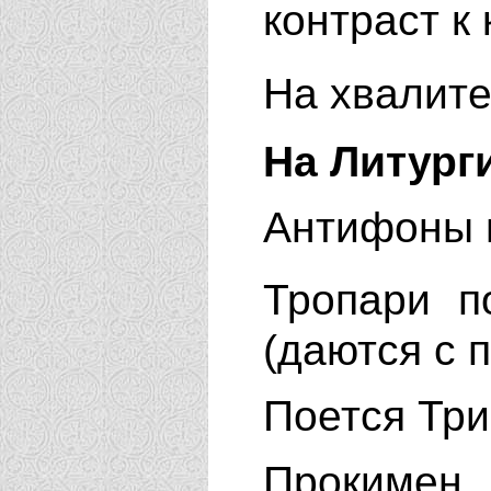
контраст к
На хвалит
На Литург
Антифоны 
Тропари п
(даются с 
Поется Три
Прокимен