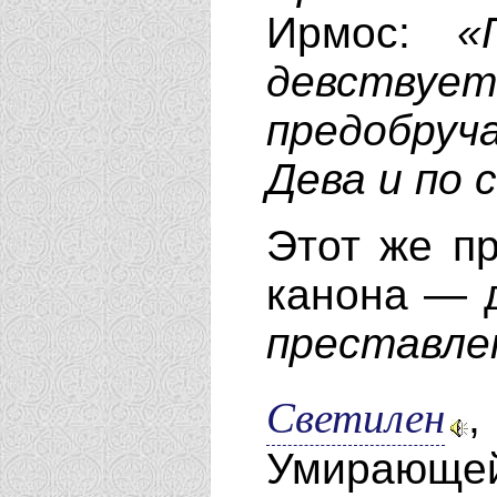
Ирмос:
«
девствует
предобруч
Дева и по 
Этот же пр
канона — 
преставле
Светилен
,
Умирающей