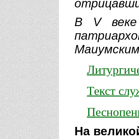
отрицавших
В V веке
патриархом
Маиумским
Литургиче
Текст сл
Песнопен
На велико