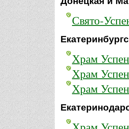
Донецкая и Ма
Свято-Успен
Екатеринбургс
Храм Успен
Храм Успен
Храм Успен
Екатеринодарс
Храм Успен