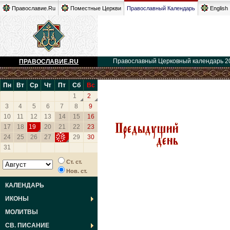
Православие.Ru
Поместные Церкви
Православный Календарь
English
Православный Церковный календарь 2
ПРАВОСЛАВИЕ.RU
Пн
Вт
Ср
Чт
Пт
Сб
Вс
1
2
3
4
5
6
7
8
9
10
11
12
13
14
15
16
17
18
19
20
21
22
23
24
25
26
27
28
29
30
31
Ст. ст.
Нов. ст.
КАЛЕНДАРЬ
ИКОНЫ
МОЛИТВЫ
СВ. ПИСАНИЕ