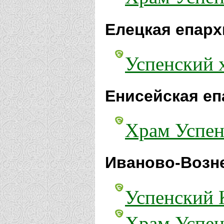
Елецкая епарх
Успенский х
Енисейская еп
Храм Успен
Иваново-Возне
Успенский 
Храм Успен