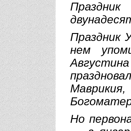
Праздник
двунадесят
Праздник 
нем упом
Августина 
празднов
Маврикия,
Богоматери
Но первона