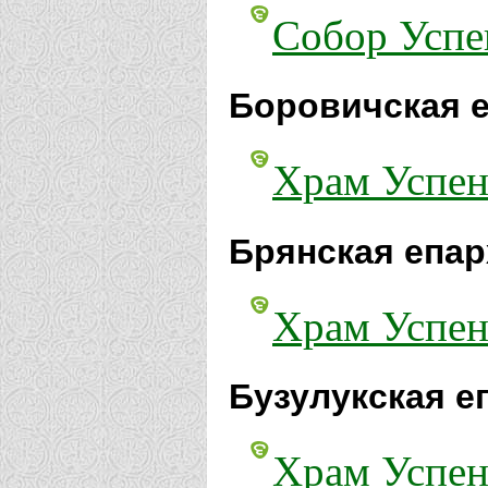
Собор Успе
Боровичская е
Храм Успен
Брянская епар
Храм Успен
Бузулукская е
Храм Успен