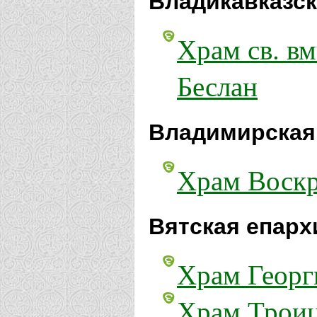
Владикавказск
Храм св. вм
Беслан
Владимирская
Храм Воскр
Вятская епарх
Храм Георг
Храм Троиц