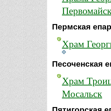
Первомайс
Пермская епар
Храм Георг
Песоченская е
Храм Троиц
Мосальск
Пятигорская е