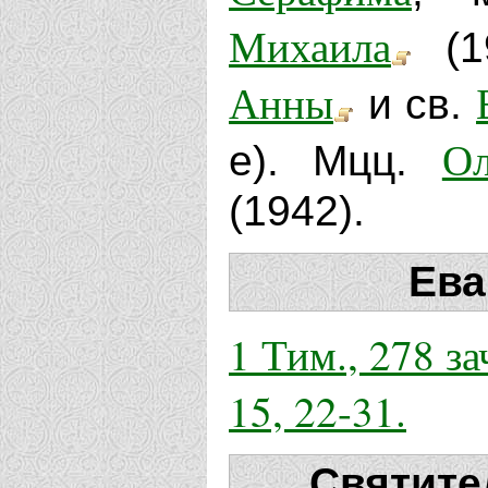
Михаила
(1
Анны
и св.
Ол
е). Мцц.
(1942).
Ева
1 Тим., 278 зач
15, 22-31.
Святите