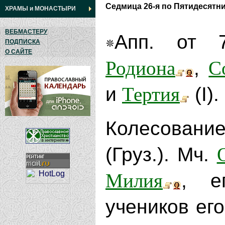
Седмица 26-я по Пятидесятн
ХРАМЫ
и
МОНАСТЫРИ
ВЕБМАСТЕРУ
Апп. от 
ПОДПИСКА
О САЙТЕ
Родиона
С
,
Тертия
и
(I).
Колесова
(Груз.). Мч.
Милия
, е
учеников его