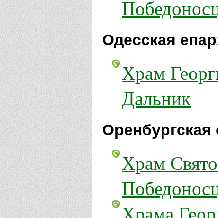
Победоносц
Одесская епар
Храм Георг
Дальник
Оренбургская 
Храм Свято
Победоносц
Храма Геор