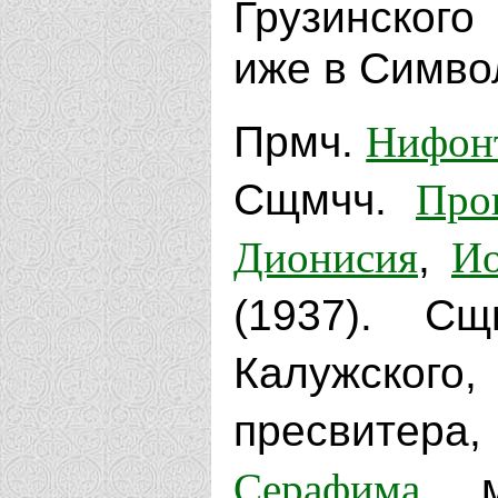
Грузинског
иже в Симво
Нифон
Прмч.
Про
Сщмчч.
Дионисия
Ио
,
(1937). С
Калужск
пресвите
Серафима
, 