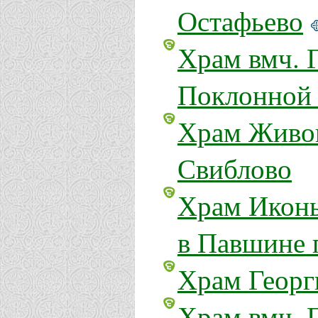
Остафьево
Храм вмч. 
Поклонной 
Храм Живон
Свиблово
Храм Иконы
в Павшине 
Храм Георг
Храм вмч. 