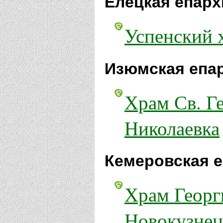
Елецкая епарх
Успенский х
Изюмская епа
Храм Св. Г
Николаевка
Кемеровская е
Храм Георг
Новокузнец