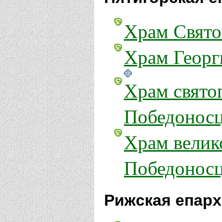
Храм Свято
Храм Георг
Храм свято
Победоносц
Храм велик
Победоносц
Рижская епарх