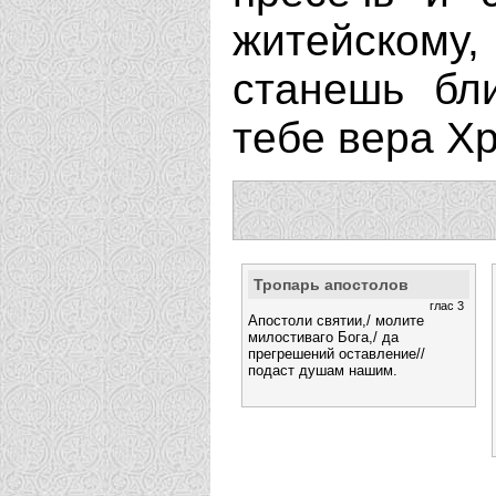
житейскому
станешь бл
тебе вера Х
Тропарь апостолов
глас 3
Апостоли святии,/ молите
милостиваго Бога,/ да
прегрешений оставление//
подаст душам нашим.