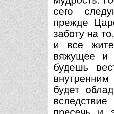
мудрость. Г
сего след
прежде Цар
заботу на то
и все жите
вяжущее и 
будешь вес
внутренним
будет облад
вследствие 
пресечь и 