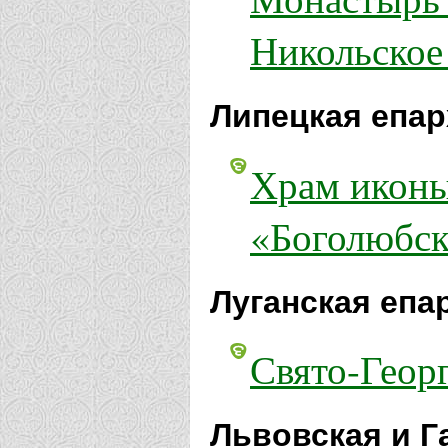
Никольско
Липецкая епар
Храм икон
«Боголюбск
Луганская епа
Свято-Геор
Львовская и Г