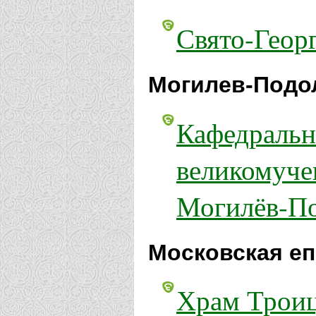
Свято-Геор
Могилев-Подол
Кафедральн
великомуче
Могилёв-П
Московская еп
Храм Трои