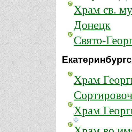
Храм св. му
Донецк
Свято-Геор
Екатеринбургс
Храм Георг
Сортирово
Храм Георг
Храм во им