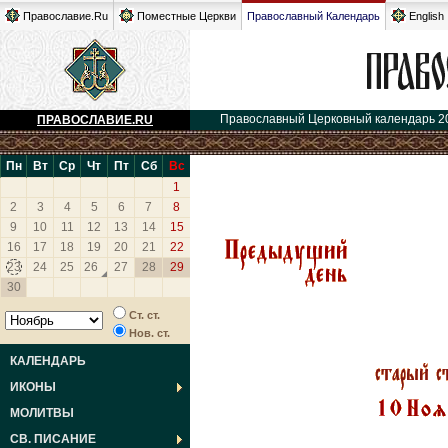
Православие.Ru
Поместные Церкви
Православный Календарь
English
Православный Церковный календарь 2
ПРАВОСЛАВИЕ.RU
Пн
Вт
Ср
Чт
Пт
Сб
Вс
1
2
3
4
5
6
7
8
9
10
11
12
13
14
15
16
17
18
19
20
21
22
23
24
25
26
27
28
29
30
Ст. ст.
Нов. ст.
КАЛЕНДАРЬ
ИКОНЫ
МОЛИТВЫ
СВ. ПИСАНИЕ