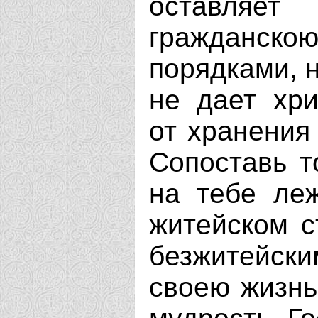
оставляе
гражданско
порядками, н
не дает хри
от хранения
Сопоставь т
на тебе леж
житейском с
безжитейск
своею жизнь